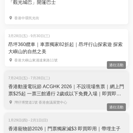
「觀光城巴」開篷巴士
香港中環民光街
3月28日(五) - 9月30日(三)
昂坪360纜車｜車票獨家82折起｜昂坪行山探索遊 探索
大嶼山的自然之美
香港大嶼山東涌達東路11號
過往活動
7月24日(五) - 7月28日(二)
香港動漫電玩節 ACGHK 2026｜不設現場售票｜網上門
票$25起 一票三館通行 2歲或以下免費入場｜即買即用
｜7月24至28日 灣仔會展
灣仔博覽道1號 香港會議展覽中心
過往活動
1月29日(四) - 2月1日(日)
香港寵物節2026｜門票獨家減$3 即買即用｜帶埋主子