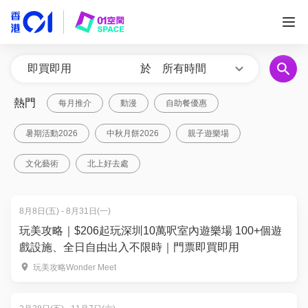
於
所有時間
熱門
每月推介
動漫
自助餐優惠
暑期活動2026
中秋月餅2026
親子遊樂場
文化藝術
北上好去處
8月8日(五) - 8月31日(一)
玩美攻略｜$206起玩深圳10萬呎室內遊樂場 100+個遊
戲設施、全日自由出入不限時｜門票即買即用
玩美攻略Wonder Meet