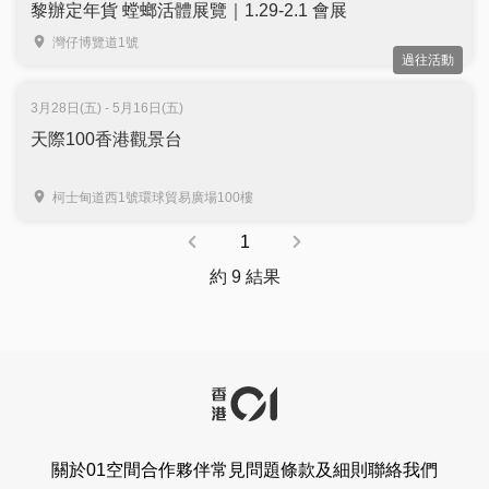
黎辦定年貨 螳螂活體展覽｜1.29-2.1 會展
灣仔博覽道1號
過往活動
3月28日(五) - 5月16日(五)
天際100香港觀景台
柯士甸道西1號環球貿易廣場100樓
1
約 9 結果
關於01空間
合作夥伴
常見問題
條款及細則
聯絡我們