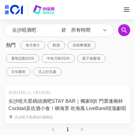
於
所有時間
熱門
每月推介
動漫
自助餐優惠
暑期活動2026
中秋月餅2026
親子遊樂場
文化藝術
北上好去處
10月21日(二) - 1月1日(五)
尖沙咀天星碼頭酒吧STAY BAR｜獨家8折 門票連兩杯
Cocktail及佐酒小食！睇海景 吹海風 LiveBand現場獻唱
尖沙咀天星碼頭1號碼頭
1