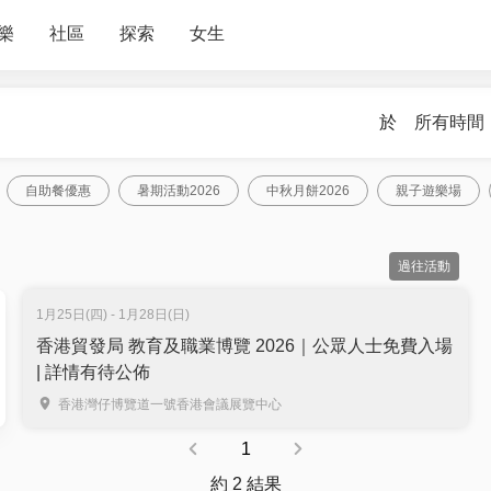
樂
社區
探索
女生
於
所有時間
自助餐優惠
暑期活動2026
中秋月餅2026
親子遊樂場
過往活動
1月25日(四) - 1月28日(日)
香港貿發局 教育及職業博覽 2026｜公眾人士免費入場
| 詳情有待公佈
香港灣仔博覽道一號香港會議展覽中心
1
約 2 結果