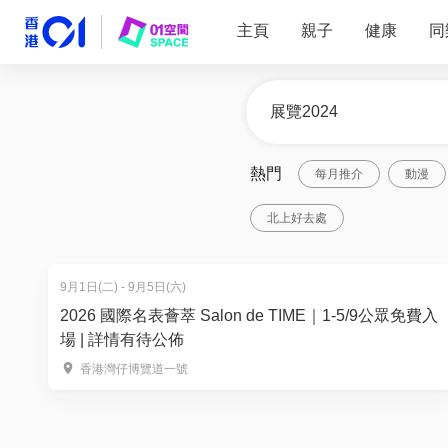
主頁
親子
健康
同
熱門
每月推介
動漫
北上好去處
9月1日(二) - 9月5日(六)
2026 國際名表薈萃 Salon de TIME｜1-5/9公眾免費入
場 | 詳情有待公佈
香港灣仔博覽道一號