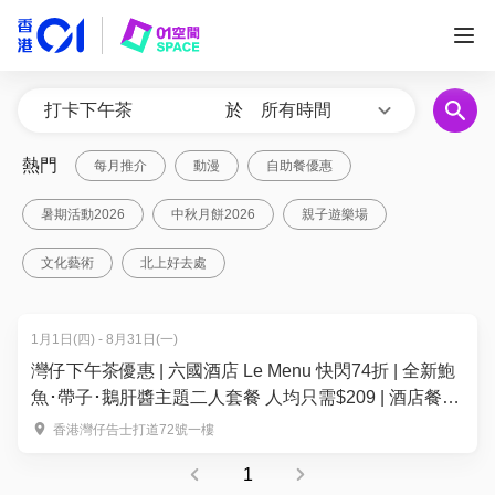
於
所有時間
熱門
每月推介
動漫
自助餐優惠
暑期活動2026
中秋月餅2026
親子遊樂場
文化藝術
北上好去處
1月1日(四) - 8月31日(一)
灣仔下午茶優惠 | 六國酒店 Le Menu 快閃74折 | 全新鮑
魚･帶子･鵝肝醬主題二人套餐 人均只需$209 | 酒店餐飲
優惠2026
香港灣仔告士打道72號一樓
1