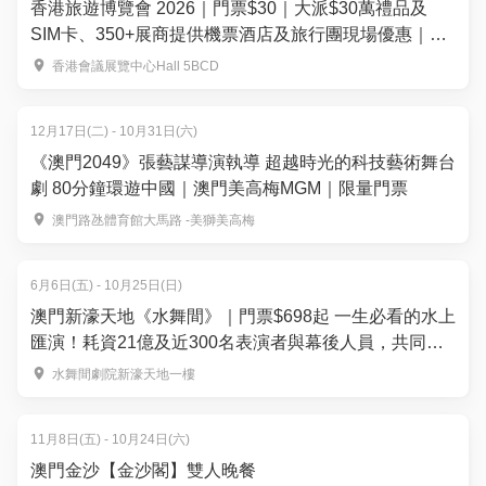
香港旅遊博覽會 2026｜門票$30｜大派$30萬禮品及
SIM卡、350+展商提供機票酒店及旅行團現場優惠｜
9.25-27 灣仔會展
香港會議展覽中心Hall 5BCD
12月17日(二) - 10月31日(六)
《澳門2049》張藝謀導演執導 超越時光的科技藝術舞台
劇 80分鐘環遊中國｜澳門美高梅MGM｜限量門票
澳門路氹體育館大馬路 -美獅美高梅
6月6日(五) - 10月25日(日)
澳門新濠天地《水舞間》｜門票$698起 一生必看的水上
匯演！耗資21億及近300名表演者與幕後人員，共同打
造世界級舞台ｘ夢幻水特技
水舞間劇院新濠天地一樓
11月8日(五) - 10月24日(六)
澳門金沙【金沙閣】雙人晚餐