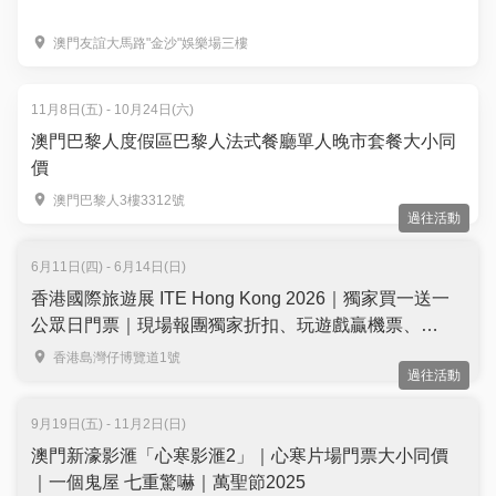
澳門友誼大馬路"金沙"娛樂場三樓
11月8日(五) - 10月24日(六)
澳門巴黎人度假區巴黎人法式餐廳單人晚市套餐大小同
價
澳門巴黎人3樓3312號
過往活動
6月11日(四) - 6月14日(日)
香港國際旅遊展 ITE Hong Kong 2026｜獨家買一送一
公眾日門票｜現場報團獨家折扣、玩遊戲贏機票、
100+旅遊分享會｜6月11-14日 灣仔會展
香港島灣仔博覽道1號
過往活動
9月19日(五) - 11月2日(日)
澳門新濠影滙「心寒影滙2」｜心寒片場門票大小同價
｜一個鬼屋 七重驚嚇｜萬聖節2025