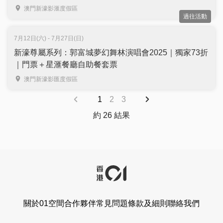
澳門新濠影滙度假區
過往活動
7月12日(六) - 7月27日(日)
新濠尊屬系列：郭富城夢幻舞林演唱會2025｜獨家73折
｜門票＋星滙餐廳自助餐套票
澳門新濠影匯度假區
1
2
3
約 26 結果
關於01空間
合作夥伴
常見問題
條款及細則
聯絡我們