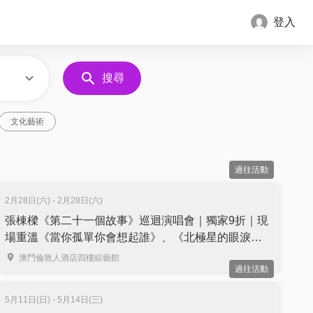
登入
搜尋
文化藝術
過往活動
2月28日(六) - 2月28日(六)
張棟樑《第二十一個故事》巡迴演唱會｜獨家9折｜現
場重溫《當你孤單你會想起誰》、《北極星的眼淚》
｜澳門站
澳門倫敦人酒店四樓綜藝館
過往活動
5月11日(日) - 5月14日(三)