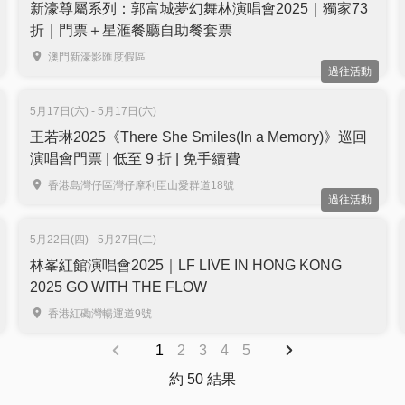
新濠尊屬系列：郭富城夢幻舞林演唱會2025｜獨家73
折｜門票＋星滙餐廳自助餐套票
澳門新濠影匯度假區
過往活動
5月17日(六) - 5月17日(六)
王若琳2025《There She Smiles(In a Memory)》巡回
演唱會門票 | 低至 9 折 | 免手續費
香港島灣仔區灣仔摩利臣山愛群道18號
過往活動
5月22日(四) - 5月27日(二)
林峯紅館演唱會2025｜LF LIVE IN HONG KONG
2025 GO WITH THE FLOW
香港紅磡灣暢運道9號
1
2
3
4
5
約 50 結果