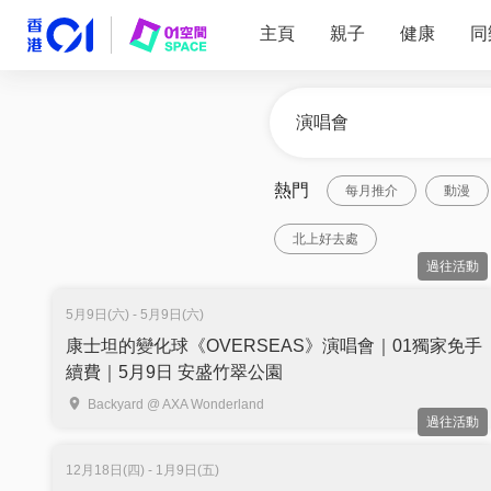
主頁
親子
健康
同
熱門
每月推介
動漫
北上好去處
過往活動
5月9日(六) - 5月9日(六)
康士坦的變化球《OVERSEAS》演唱會｜01獨家免手
續費｜5月9日 安盛竹翠公園
Backyard @ AXA Wonderland
過往活動
12月18日(四) - 1月9日(五)