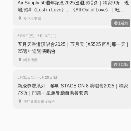
Air Supply 50週年紀念2025巡迴演唱會｜獨家9折｜現
場演繹《Lost in Love》、《All Out of Love》｜旺角
麥花臣場館
麥花臣場館
過往活動
5月9日(五) - 5月13日(二)
五月天香港演唱會2025｜五月天 [ #5525 回到那一天 ]
25週年巡迴演唱會
網上活動
過往活動
5月31日(六) - 6月29日(日)
新濠尊屬系列：黎明 STAGE ON 8 演唱會2025｜獨家
73折｜門票＋星滙餐廳自助餐套票
澳門新濠影匯度假區