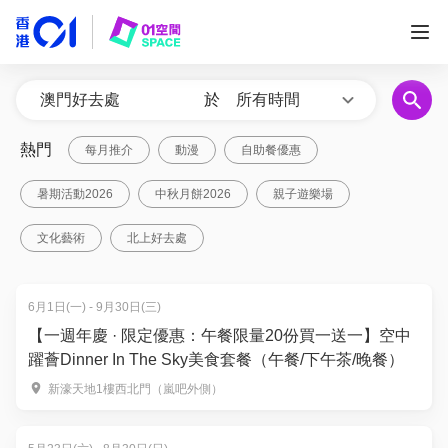
於
所有時間
熱門
每月推介
動漫
自助餐優惠
暑期活動2026
中秋月餅2026
親子遊樂場
文化藝術
北上好去處
6月1日(一) - 9月30日(三)
【一週年慶 · 限定優惠：午餐限量20份買一送一】空中
躍薈Dinner In The Sky美食套餐（午餐/下午茶/晚餐）
新濠天地1樓西北門（嵐吧外側）