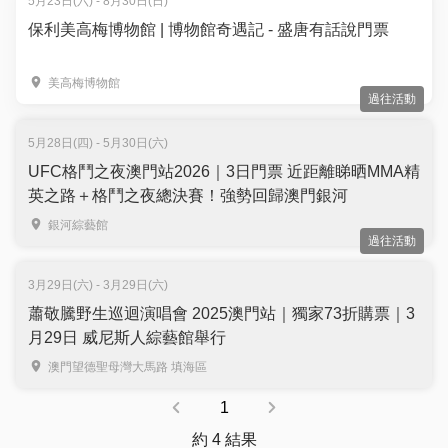
5月23日(六) - 8月30日(日)
保利美高梅博物館 | 博物館奇遇記 - 盛唐有話說門票
美高梅博物館
過往活動
5月28日(四) - 5月30日(六)
UFC格鬥之夜澳門站2026｜3日門票 近距離睇晒MMA精
英之路＋格鬥之夜總決賽！強勢回歸澳門銀河
銀河綜藝館
過往活動
3月29日(六) - 3月29日(六)
蕭敬騰野生巡迴演唱會 2025澳門站｜獨家73折購票｜3
月29日 威尼斯人綜藝館舉行
澳門望德聖母灣大馬路 填海區
1
約 4 結果