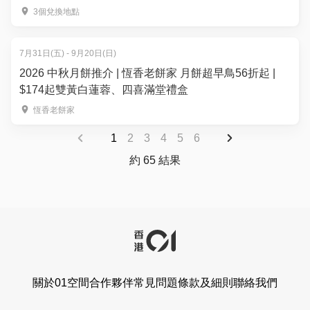
3個兌換地點
7月31日(五) - 9月20日(日)
2026 中秋月餅推介 | 恆香老餅家 月餅超早鳥56折起 |
$174起雙黃白蓮蓉、四喜滿堂禮盒
恆香老餅家
1
2
3
4
5
6
約 65 結果
關於01空間
合作夥伴
常見問題
條款及細則
聯絡我們