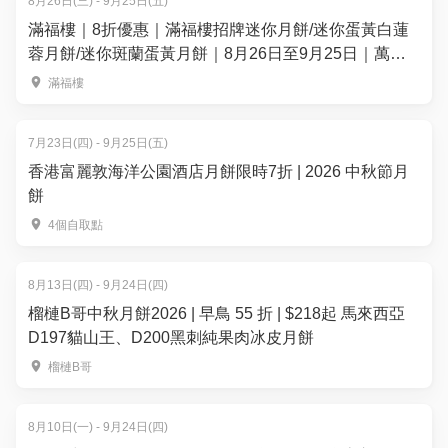
8月26日(三) - 9月25日(五)
滿福樓｜8折優惠｜滿福樓招牌迷你月餅/迷你蛋黃白蓮
蓉月餅/迷你斑蘭蛋黃月餅｜8月26日至9月25日｜萬麗
海景酒店滿福樓
滿福樓
7月23日(四) - 9月25日(五)
香港富麗敦海洋公園酒店月餅限時7折 | 2026 中秋節月
餅
4個自取點
8月13日(四) - 9月24日(四)
榴槤B哥中秋月餅2026 | 早鳥 55 折 | $218起 馬來西亞
D197貓山王、D200黑刺純果肉冰皮月餅
榴槤B哥
8月10日(一) - 9月24日(四)