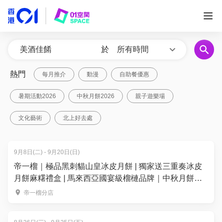
於
所有時間
熱門
每月推介
動漫
自助餐優惠
暑期活動2026
中秋月餅2026
親子遊樂場
文化藝術
北上好去處
9月8日(二) - 9月20日(日)
帝一榴｜極品黑刺貓山皇冰皮月餅 | 獨家送三重奏冰皮
月餅麻糬禮盒 | 馬來西亞國宴級榴槤品牌｜中秋月餅
2026
帝一榴分店