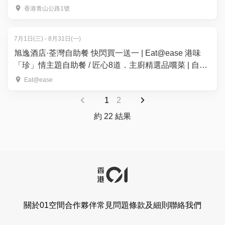
香港青山公路1號
7月1日(三) - 8月31日(一)
旭逸酒店·荃灣自助餐 快閃買一送一 | Eat@ease 港味
「珍」情主題自助餐 / 匠心8道．主廚精選品嚐菜 | 自助
餐優惠2026
Eat@ease
1
2
約 22 結果
關於01空間
合作夥伴
常見問題
條款及細則
聯絡我們