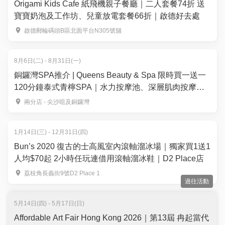
Origami Kids Cafe 紙飛機親子餐廳｜二人套餐74折 送
寶寶奶泡及工作坊、兒童放電套餐66折｜啟德好去處
啟德郵輪碼頭B區北面平台N305號舖
8月6日(二) - 8月31日(一)
銅鑼灣SPA推介 | Queens Beauty & Spa 限時買一送一
120分鐘泰式青檸SPA｜水力按摩池、深層肌肉按摩｜
五星級豪華4,000尺水療設備
兩分店 - 尖沙咀及銅鑼灣
1月14日(三) - 12月31日(四)
Bun’s 2020 復古的士高風室內滾軸溜冰場｜獨家買1送1
人均$70起 2小時任玩連借用滾軸溜冰鞋｜D2 Place店
荔枝角長義街9號D2 Place 1
過往活動
5月14日(四) - 5月17日(日)
Affordable Art Fair Hong Kong 2026｜第13屆 冉起當代