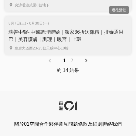
尖沙咀漆咸圍8號地下
過往活動
8月7日(三) - 6月30日(一)
璞善中醫- 中醫調理體驗｜獨家36折送雞精｜排毒通淋
巴｜美容護膚｜調理｜暖宮｜上環
皇后大道西23-25號天威中心10樓
1
2
約 14 結果
關於01空間
合作夥伴
常見問題
條款及細則
聯絡我們