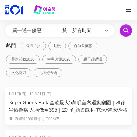
於
所有時間
熱門
每月推介
動漫
自助餐優惠
暑期活動2026
中秋月餅2026
親子遊樂場
文化藝術
北上好去處
1月1日(四) - 12月31日(四)
Super Sports Park 全港最大5萬呎室內運動樂園｜獨家
半價換購 人均低至$95｜20+創新遊戲 匹克球/彈床/滑板
海輝道18號銀海坊 G03&05