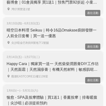
藝博會｜01會員獨享 買1送1｜預售門票92折起 小童免
費入場｜5月14至17日 灣仔會展
灣仔博覽道1號
過往活動
3月13日(四) - 6月13日(五)
晴空日本料理 Seikuu｜時令16品Omakase廚師發辦一
人前全日套餐｜買一送一優惠
尖沙咀金巴利街8號地下1號舖
過往活動
2月14日(五) - 1月27日(二)
Happy Cara｜獨家買一送一 天然柴柴潤唇膏DIY工作坊
｜天然面霜｜天然濕疹膏｜有機天然材料｜敏感肌啱用
｜觀塘
觀塘EASTCORE11樓1139室
過往活動
1月6日(一) - 5月31日(六)
愉愈 - SPA及按摩體驗｜買1送1｜香薰按摩｜排毒暖腹
｜尖沙咀 | 必須提前預約