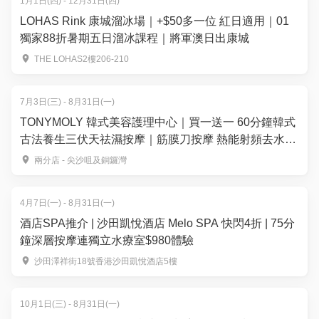
1月1日(四) - 12月31日(四)
LOHAS Rink 康城溜冰場｜+$50多一位 紅日適用｜01
獨家88折暑期五日溜冰課程｜將軍澳日出康城
THE LOHAS2樓206-210
7月3日(三) - 8月31日(一)
TONYMOLY 韓式美容護理中心｜買一送一 60分鐘韓式
古法養生三伏天祛濕按摩｜筋膜刀按摩 熱能射頻去水腫
古法養生護理 | TONYBLACK 銅鑼灣・尖沙咀
兩分店 - 尖沙咀及銅鑼灣
4月7日(一) - 8月31日(一)
酒店SPA推介 | 沙田凱悅酒店 Melo SPA 快閃4折 | 75分
鐘深層按摩連獨立水療室$980體驗
沙田澤祥街18號香港沙田凱悅酒店5樓
10月1日(三) - 8月31日(一)