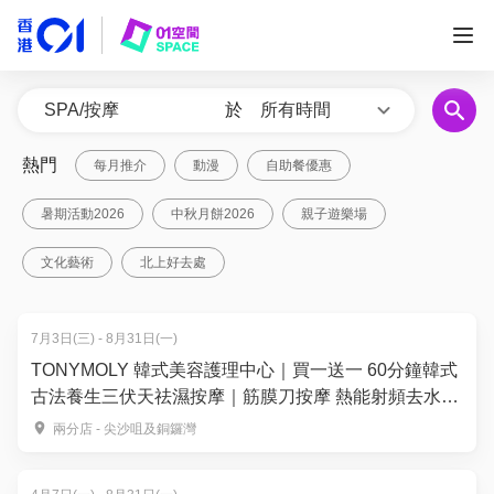
於
所有時間
熱門
每月推介
動漫
自助餐優惠
暑期活動2026
中秋月餅2026
親子遊樂場
文化藝術
北上好去處
7月3日(三) - 8月31日(一)
TONYMOLY 韓式美容護理中心｜買一送一 60分鐘韓式
古法養生三伏天祛濕按摩｜筋膜刀按摩 熱能射頻去水腫
古法養生護理 | TONYBLACK 銅鑼灣・尖沙咀
兩分店 - 尖沙咀及銅鑼灣