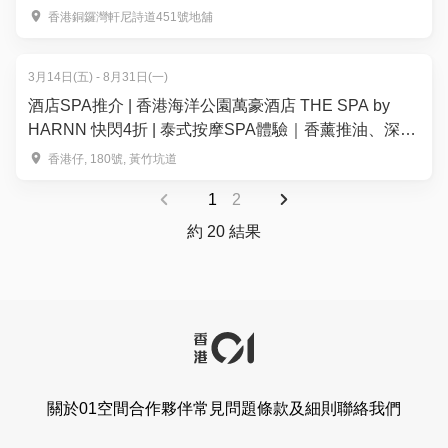
香港銅鑼灣軒尼詩道451號地舖
3月14日(五) - 8月31日(一)
酒店SPA推介 | 香港海洋公園萬豪酒店 THE SPA by
HARNN 快閃4折 | 泰式按摩SPA體驗｜香薰推油、深層
肌肉舒緩、面部美白護理
香港仔, 180號, 黃竹坑道
1
2
約 20 結果
關於01空間
合作夥伴
常見問題
條款及細則
聯絡我們