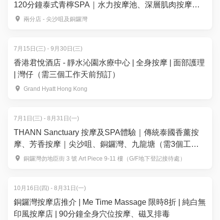
120分鐘泰式青檸SPA｜水力按摩池、深層肌肉按摩｜
五星級豪華4,000尺水療設備
兩分店 - 尖沙咀及銅鑼灣
7月15日(三) - 9月30日(三)
香港君悅酒店 - 靜水沁園水療中心 | 全身按摩 | 面部護理
| 灣仔（需三個工作天前預訂）
Grand Hyatt Hong Kong
7月1日(三) - 8月31日(一)
THANN Sanctuary 按摩及SPA體驗｜傳統泰國香薰按
摩、芳香按摩｜尖沙咀、銅鑼灣、九龍塘（需3個工作
天前預訂）
銅鑼灣勿地臣街 3 號 Art Piece 9-11 樓（G/F地下登記接待處）
10月16日(四) - 8月31日(一)
銅鑼灣按摩店推介 | Me Time Massage 限時8折 | 純白無
印風按摩店 | 90分鐘全身穴位按摩、磁叉排毒