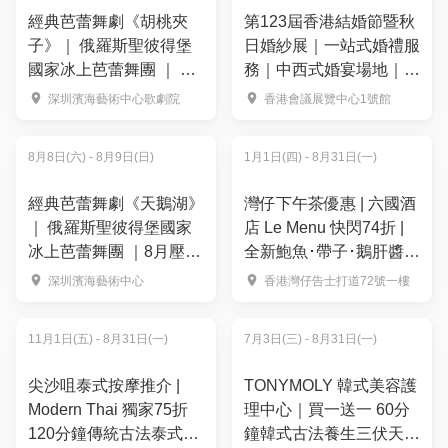
經典芭蕾舞劇《胡桃夾
第123屆香港結婚節暨秋
子》｜ 俄羅斯聖彼得堡
日婚紗展｜一站式婚禮服
國家冰上芭蕾舞團 ｜ 8
務｜中西式婚宴場地｜最
月壓軸場次優惠 雙人套
強消費大抽獎 | 17+熱賣
深圳濱海藝術中心歌劇院
香港會議展覽中心1號館
票65折 $134起
餅卡禮券品牌
8月8日(六) - 8月9日(日)
1月1日(四) - 8月31日(一)
經典芭蕾舞劇《天鵝湖》
灣仔下午茶優惠 | 六國酒
｜ 俄羅斯聖彼得堡國家
店 Le Menu 快閃74折 |
冰上芭蕾舞團 ｜8月壓軸
全新鮑魚･帶子･鵝肝醬主
場次優惠 雙人套票65折
題二人套餐 人均只需
深圳濱海藝術中心
香港灣仔告士打道72號一樓
$134起
$209 | 酒店餐飲優惠
2026
11月1日(五) - 8月31日(一)
7月3日(三) - 8月31日(一)
尖沙咀泰式按摩推介 |
TONYMOLY 韓式美容護
Modern Thai 獨家75折
理中心｜買一送一 60分
120分鐘傳統古法泰式精
鐘韓式古法養生三伏天祛