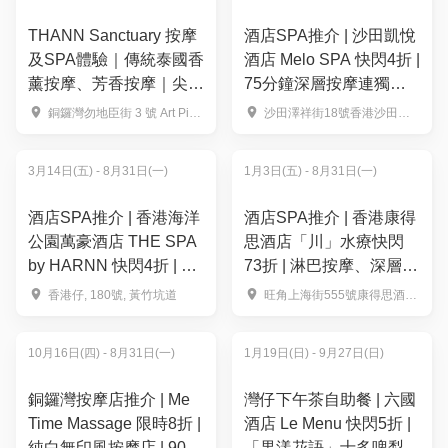
THANN Sanctuary 按摩
酒店SPA推介 | 沙田凱悅
及SPA體驗｜傳統泰國香
酒店 Melo SPA 快閃4折 |
薰按摩、芳香按摩｜尖沙
75分鐘深層按摩連獨立
咀、銅鑼灣、九龍塘（需
水療室$980體驗
銅鑼灣勿地臣街 3 號 Art Piece 9-11 樓（G/F地下登記接待處）
沙田澤祥街18號香港沙田凱悅酒店5樓
3個工作天前預訂）
3月14日(五) - 8月31日(一)
1月3日(五) - 8月31日(一)
酒店SPA推介 | 香港海洋
酒店SPA推介 | 香港康得
公園萬豪酒店 THE SPA
思酒店「川」水療快閃
by HARNN 快閃4折 | 泰
73折 | 淋巴按摩、深層抗
式按摩SPA體驗｜香薰推
累按摩任選 | 免泊車、任
香港仔, 180號, 黃竹坑道
旺角上海街555號康得思酒店41樓
油、深層肌肉舒緩、面部
用海景健身中心及桑拿
美白護理
10月16日(四) - 8月31日(一)
1月19日(日) - 9月27日(日)
銅鑼灣按摩店推介 | Me
灣仔下午茶自助餐 | 六國
Time Massage 限時8折 |
酒店 Le Menu 快閃5折 |
純白無印風按摩店 | 90分
「果漾花語」士多啤梨 ·