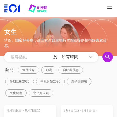
女生
情侶、閨蜜好去處，建立女生自主獨特空間及提供拍拖好去處靈
感。
於
所有時間
熱門
每月推介
動漫
自助餐優惠
暑期活動2026
中秋月餅2026
親子遊樂場
文化藝術
北上好去處
8月5日(三) - 8月7日(五)
8月7日(五) - 8月9日(日)