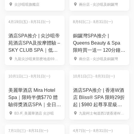
油按摩、加送手腳護理
濕按摩｜筋膜刀按摩 熱
尖沙咀咀旗艦店
兩分店 - 尖沙咀及銅鑼灣
能射頻去水腫 古法養生
護理 | TONYBLACK 銅
4月19日(五) - 8月31日(一)
8月6日(二) - 8月31日(一)
鑼灣・尖沙咀
酒店SPA推介 | 尖沙咀帝
銅鑼灣SPA推介 |
苑酒店SPA及按摩體驗 –
Queens Beauty & Spa
SKY CLUB SPA｜低至4
限時買一送一 120分鐘泰
折 75分鐘香薰精油按摩
式青檸SPA｜水力按摩
九龍尖沙咀東部麽地道69號尖沙咀帝苑酒店
兩分店 - 尖沙咀及銅鑼灣
｜尖沙咀
池、深層肌肉按摩｜五星
級豪華4,000尺水療設備
10月1日(二) - 8月31日(一)
10月1日(三) - 8月31日(一)
美麗華酒店 Mira Hotel
酒店SPA推介 | 香港W酒
Spa｜限時半價$770 體
店 Bliss® SPA 限時29折
驗得獎酒店SPA｜全日任
起 | $980 起尊享星級按
用健身中心、溫熱水療設
摩，全日免費玩天際無邊
B3 /F, 美麗華酒店 尖沙咀
九龍柯士甸道西1號香港W酒店72樓
施、無邊際泳池
際泳池、海景健身室與奢
華桑拿
7月1日(三) - 8月31日(一)
4月7日(一) - 8月31日(一)