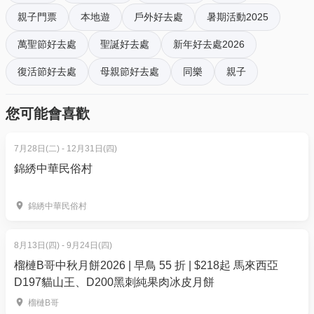
1.暢通無阻一日通行證
親子門票
本地遊
戶外好去處
暑期活動2025
2.親親BB小羊駝
3.皇牌菠蘿雪糕飽🍨
萬聖節好去處
聖誕好去處
新年好去處2026
4.許願祝福牌🎏
復活節好去處
母親節好去處
同樂
親子
5.抓娃娃/搖搖車代幣二枚💰💰
6.農莊紀念品一份🎁
您可能會喜歡
7.限定DIY士多啤梨🍓/季節植物/手作球🪴工作坊
8.派發得意復活節🦙🎈氣球/頭飾🫅（小童週末限定）
7月28日(二) - 12月31日(四)
9.限定羊駝印水紙（隨機附送）
錦綉中華民俗村
10.限定母親節花束💐
小朋友👧🏻👦🏼加送🍍
錦綉中華民俗村
11.積木Lego(小童限定)
8月13日(四) - 9月24日(四)
12.DIY雪花輕黏土🎨一份(小童限定)
榴槤B哥中秋月餅2026 | 早鳥 55 折 | $218起 馬來西亞
13.沙畫🌠一份（小童限定）
D197貓山王、D200黑刺純果肉冰皮月餅
14.充氣堡壘🏰全日任玩
榴槤B哥
15.彩沙池🏖全日任玩