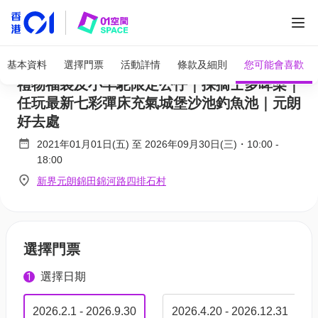
全部圖片
錦上路菠蘿園有機農莊｜獨家限量25折 | 大派
基本資料
選擇門票
活動詳情
條款及細則
您可能會喜歡
禮物福袋及小羊駝限定公仔｜採摘士多啤梨｜
任玩最新七彩彈床充氣城堡沙池釣魚池｜元朗
好去處
2021年01月01日(五)
至
2026年09月30日(三)
・
10:00
-
18:00
新界元朗錦田錦河路四排石村
選擇門票
選擇日期
1
2026.2.1 - 2026.9.30
2026.4.20 - 2026.12.31