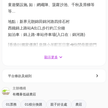
童遊樂設施, 如：網繩陣、菠蘿沙池、千秋及滑梯等
等.....
地點：新界元朗錦田錦河路四排石村
西鐵錦上路站A出口,步行約三分鐘
如泊車：錦上路-車站停車場(入口在：錦河路)
[香港01獨家優惠] 皇牌小羊駝百日宴🦙快閃母親節門
票🎫(原價$980)
顯示更多
一位（大小同價）：$248
兩位（大小同價）：$488
*2人隨機附送小禮物一份
平台條款及細則
銷售日期: 即日起至 31/5/2026
使用日期: 即日起至 31/5/2026
主辦機構
有機薈低碳農莊
詳細內容:
01票務
01積分換購
親子好去處
農莊