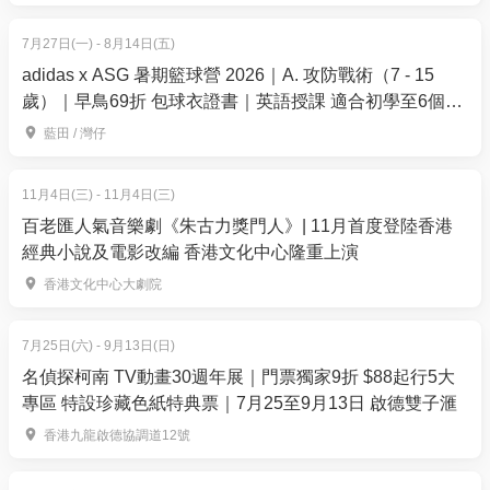
16.釣魚🎣池全日任玩(玩具不能帶走）
7月27日(一) - 8月14日(五)
禮品隨機附送
adidas x ASG 暑期籃球營 2026｜A. 攻防戰術（7 - 15
🎁禮物數量有限先到先得送完即止
歲）｜早鳥69折 包球衣證書｜英語授課 適合初學至6個月
本公司保留最終決定權📝
籃球經驗的學員｜藍⽥、灣仔【用推廣碼減高達$100】
藍田 / 灣仔
【01獨家】親親羊駝之旅
11月4日(三) - 11月4日(三)
01空間優惠價:
百老匯人氣音樂劇《朱古力獎門人》| 11月首度登陸香港
一位（大小同價）：$180 (原價:$320)
經典小說及電影改編 香港文化中心隆重上演
兩位（大小同價）：$340 (原價:$640)
香港文化中心大劇院
套票每位包括以下內容:
1. 入場通行證一張
7月25日(六) - 9月13日(日)
2. 菠蘿冰條一枝 (100%果肉)
名偵探柯南 TV動畫30週年展｜門票獨家9折 $88起行5大
3. 親親羊駝 (20 分鐘)
專區 特設珍藏色紙特典票｜7月25至9月13日 啟德雙子滙
4. 羊駝飼料一份
香港九龍啟德協調道12號
5. 農莊紀念品 一份^
6. 免費兒童遊樂設施 (充氣堡壘/ 釣魚池/彩沙池 /智力