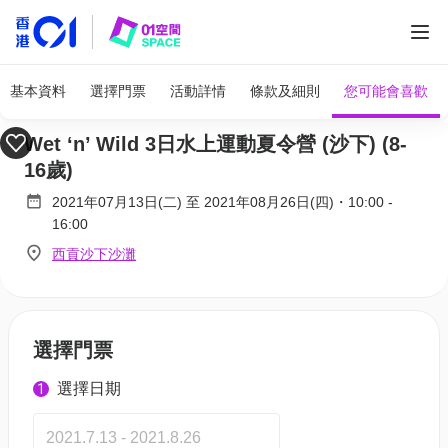
此活動已滿額，
按此
尋找更多藍天生態遊，欲購從速！
基本資料
選擇門票
活動詳情
條款及細則
您可能會喜歡
Wet ‘n’ Wild 3日水上運動夏令營 (沙下) (8-
16歲)
2021年07月13日(二)
至
2021年08月26日(四)
・
10:00
-
16:00
西貢沙下沙灘
選擇門票
選擇日期
1
2021.7.13 - 2021.8.26