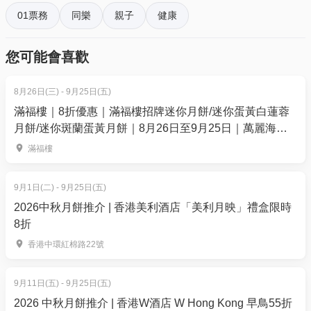
第三天 : 龍舟訓練及清潔海洋活動
01票務
同樂
親子
健康
每天活動時間：10:00 – 16:00
您可能會喜歡
年紀：8 – 12 歲 / 13 – 16歲
地點：西貢沙下沙灘
8月26日(三) - 9月25日(五)
價格包括：教練、器材及午餐
滿福樓｜8折優惠｜滿福樓招牌迷你月餅/迷你蛋黃白蓮蓉
月餅/迷你斑蘭蛋黃月餅｜8月26日至9月25日｜萬麗海景
可選日子
酒店滿福樓
7月13-15日（8-12歲)
滿福樓
7月27-29日 (13-16歲)
8月10-12日 (8-12歲)
9月1日(二) - 9月25日(五)
8月24-26日(13-16歲）*已滿額
2026中秋月餅推介 | 香港美利酒店「美利月映」禮盒限時
8折
【早鳥優惠 】$2,400 (原價$2,600) *（15/6 前報名）
香港中環紅棉路22號
【正價優惠 】$2,800 (原價$3,000) (活動前十日報
名）
9月11日(五) - 9月25日(五)
活動行程
2026 中秋月餅推介 | 香港W酒店 W Hong Kong 早鳥55折