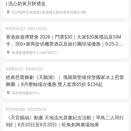
| 流心奶黃月餅禮盒
第一天行程（直立板）
尖沙咀柯士甸道西1號港鐵九龍站香港W酒店1樓
09:45 沙下路集合 – 準備直立板器材、點名、更換衣服
10:00 直立板初級課程 (基本直立板技巧)
9月25日(五) - 9月27日(日)
12:00 午飯時間
香港旅遊博覽會 2026｜門票$30｜大派$30萬禮品及SIM
卡、350+展商提供機票酒店及旅行團現場優惠｜9.25-27
13:00 半天生態遊 (白沙洲、羊洲)
灣仔會展
16:00 回程返回沙下
香港會議展覽中心Hall 5BCD
👉🏻
請按此尋找更多水上活動
8月8日(六) - 8月9日(日)
經典芭蕾舞劇《天鵝湖》｜ 俄羅斯聖彼得堡國家冰上芭蕾
舞團 ｜8月壓軸場次優惠 雙人套票65折 $134起
深圳濱海藝術中心
8月20日(四) - 9月20日(日)
《天官賜福》動畫 天地流光原畫紀念活動｜早鳥二人同行
9折｜8月20日至9月20日｜旺角創興廣場地庫