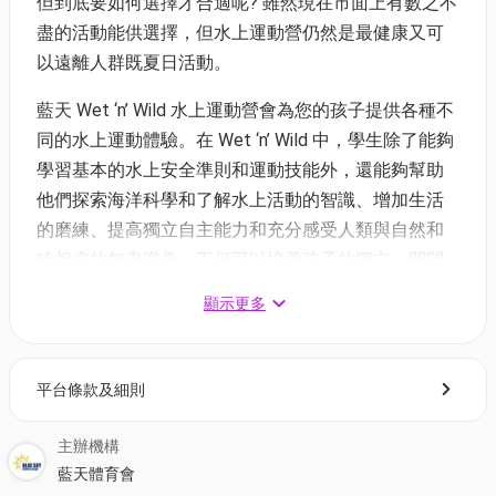
但到底要如何選擇才合適呢? 雖然現在市面上有數之不
盡的活動能供選擇，但水上運動營仍然是最健康又可
以遠離人群既夏日活動。
藍天 Wet ‘n’ Wild 水上運動營會為您的孩子提供各種不
同的水上運動體驗。在 Wet ‘n’ Wild 中，學生除了能夠
學習基本的水上安全準則和運動技能外，還能夠幫助
他們探索海洋科學和了解水上活動的智識、增加生活
的磨練、提高獨立自主能力和充分感受人類與自然和
睦相處的無盡樂趣。不但可以培養孩子的獨立、開闊
孩子的視野和增強體質，更能培養孩子的獨立能力、
顯示更多
有助於孩子形成樂觀自信、勇於探索和創造性思維的
性格，同時在人際溝通、團隊合作方面也能夠得到鍛
鍊。
平台條款及細則
日數及活動 - 共 3 天（不過夜）
主辦機構
第一天 : 直立板課程及生態遊
藍天體育會
第二天 : 獨木舟活動及生態遊