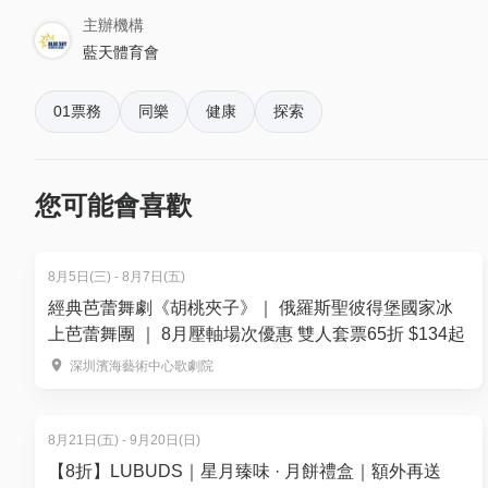
主辦機構
(大人小朋友同價)八歲以下小朋友同樣需要比全價，
藍天體育會
行程 – 鹽田梓 (沙下出發 -> 經大環/早禾坑 -> VRC 
01票務
同樂
健康
探索
09:45 沙下路集合，準備器材、點名、更換衣服
10:00 講解當天行程、教學 (如需要）
10:30 前往鹽田梓
您可能會喜歡
12:00 午餐
13:00 到附近景點 （紅樹林，白沙洲，楊洲）
8月5日(三) - 8月7日(五)
15:30 收拾器材，更換衣服
經典芭蕾舞劇《胡桃夾子》｜ 俄羅斯聖彼得堡國家冰
16:00 解散
上芭蕾舞團 ｜ 8月壓軸場次優惠 雙人套票65折 $134起
👉🏻
請按此尋找更多生態遊活動
深圳濱海藝術中心歌劇院
8月21日(五) - 9月20日(日)
【8折】LUBUDS｜星月臻味 · 月餅禮盒｜額外再送