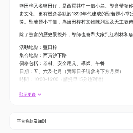
鹽田梓又名鹽田仔，是西貢其中一個小島。導會帶領
史文化。更有機會參觀於1890年代建成的聖若瑟小堂(
獎。聖若瑟小堂側，為鹽田梓村文物陳列室及天主教傳
除了豐富的歷史景觀外，導師也會帶大家到紅樹林和
活動地點：鹽田梓
集合地點：西貢沙下路
價格包括：器材、安全用具、導師、午餐
日期：五、六及七月（實際日子請參考下方月曆）
時間：10:00-16:00（請提早15分鐘到達)
人數：最少4人 最多24 人
顯示更多
年齡：8歲或以上
01空間優惠價:
【獨木舟】4人 $2,280 (原價$2,960)
平台條款及細則
【直立板】4人 $2,280 (原價$2,960)
外加一位 $540 (原價$740)