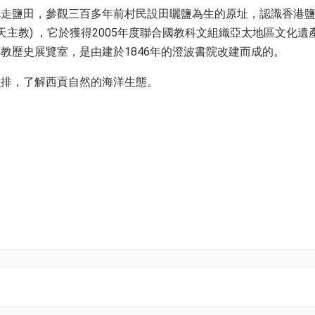
你走鹽田，參觀三百多年前村民設田曬鹽為生的原址，認識香港
天主教) ，它於獲得2005年度聯合國教科文組織亞太地區文化遺
教歷史展覽室，是由建於1846年的澄波書院改建而成的。
魚排，了解西貢自然的海洋生態。