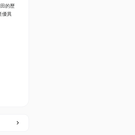
鹽田的歷
產優異