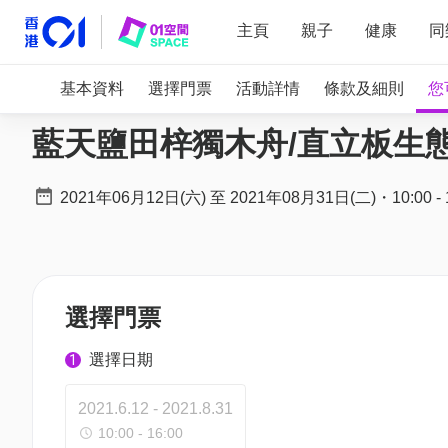
主頁
親子
健康
同
基本資料
選擇門票
活動詳情
條款及細則
您
藍天鹽田梓獨木舟/直立板生態遊
2021年06月12日(六)
至
2021年08月31日(二)
・
10:00
-
選擇門票
選擇日期
1
2021.6.12 - 2021.8.31
10:00 - 16:00