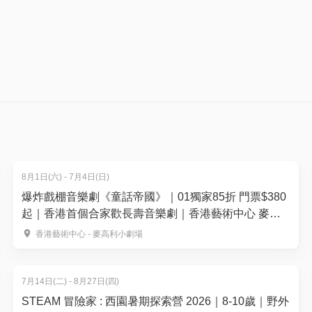
而且每位小朋友全程必須要有一位家長陪同
->鹽田梓 – 全程約3公里）：
8月1日(六) - 7月4日(日)
爆炸戲棚音樂劇《童話帝國》｜01獨家85折 門票$380
起｜香港首個合家歡長壽音樂劇｜香港藝術中心 麥高
利小劇場上演
香港藝術中心 - 麥高利小劇場
7月14日(二) - 8月27日(四)
STEAM 冒險家 : 西園暑期探索營 2026｜8-10歲｜野外