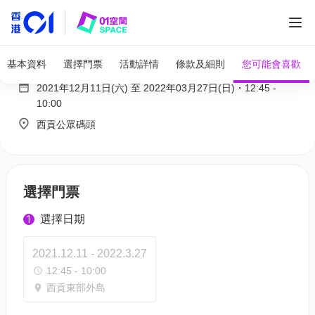
西貢外島露營 + 獨木舟日出旅程
基本資料
選擇門票
活動詳情
條款及細則
您可能會喜歡
2021年12月11日(六)
至
2022年03月27日(日)
・
12:45
-
10:00
西貢公眾碼頭
選擇門票
選擇日期
1
2021.12.11 - 2022.3.27
12:45 - 10:00
西貢東部外島