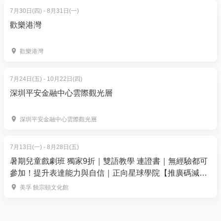
7月30日(四) - 8月31日(一)
12:45 pm 西貢公眾碼頭集合
歡樂港灣
01:00 pm 上船前往西貢外島
01:30 pm 獨木舟生態旅程
歡樂港灣
04:00 pm 休息及自由時間
06:00 pm BBQ 晚餐 (如需燒烤餐單或有特別要求請
聯絡我們查詢)
7月24日(五) - 10月22日(四)
08:00 pm 清潔餐具
深圳平安金融中心雲際觀光層
09:00 pm 休息 / 自由時間
05:00 am 簡單早餐
深圳平安金融中心雲際觀光層
06:00 am 獨木舟日出旅程
07:00 am 回程到營地收拾露營器材
7月13日(一) - 8月28日(五)
09:00 am 出發到西貢碼頭
暑期兒童戲劇班 獨家9折｜雙語教學 連證書｜無經驗都可
10:00 am 西貢碼頭解散
參加！提升表達能力與自信｜正向星球學院【推廣碼減
$100】
最少人數：4 人 (2 人一營)
美孚 饒宗頤文化館
如不足 4人只需補回 4 人差價即可成團 (私人團)
如果少於 4 人，我們可能會安排您加入另一個小