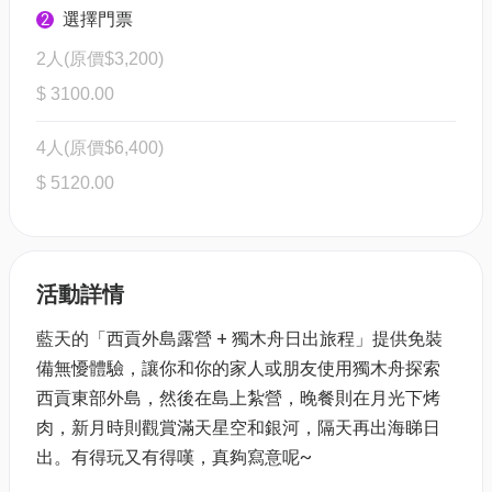
選擇門票
2
2人(原價$3,200)
$ 3100.00
4人(原價$6,400)
$ 5120.00
活動詳情
藍天的「西貢外島露營 + 獨木舟日出旅程」提供免裝
備無懮體驗，讓你和你的家人或朋友使用獨木舟探索
西貢東部外島，然後在島上紮營，晚餐則在月光下烤
肉，新月時則觀賞滿天星空和銀河，隔天再出海睇日
出。有得玩又有得嘆，真夠寫意呢~