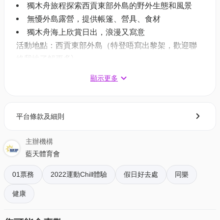
獨木舟旅程探索西貢東部外島的野外生態和風景
無懮外島露營，提供帳篷、營具、食材
獨木舟海上欣賞日出，浪漫又寫意
活動地點：西貢東部外島（特登唔寫出黎架，歡迎聯
絡我地了解更多)
集合地點：西貢公眾碼頭
顯示更多
01空間優惠價：
2人$3,100 (原價$3,200)
平台條款及細則
4人$5,120 (原價$6,400)
費用包括：快艇接送、營具、晚餐食材及爐具、簡單
主辦機構
早餐、導師、安全器材、獨木舟裝備
藍天體育會
日期：兩日一夜（星期六日)
01票務
2022運動Chill體驗
假日好去處
同樂
可選擇日子
健康
12月11 -12日、
12月18 -19日、