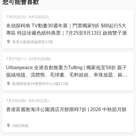
您可能會喜歡
2022年1月1-2日、
7月25日(六) - 9月13日(日)
1月8-9日、
名偵探柯南 TV動畫30週年展｜門票獨家9折 $88起行5大
1月15-16日、
專區 特設珍藏色紙特典票｜7月25至9月13日 啟德雙子滙
1月22-23日、
1月29-30日、
香港九龍啟德協調道12號
2月5-6日、
7月27日(一) - 12月31日(四)
2月12-13日、
Urbanpeace 全港首創無重力Tufting | 獨家低至58折 親子
2月19-20日、
簇絨地毯、流體熊、毛球畫、毛料娃娃、串珠放題、銀戒
2月26-27日、
指製作 | 觀塘
觀塘開源道54號豐利中心2樓213室
3月5-6日、
7月23日(四) - 9月25日(五)
3月12-13日、
香港富麗敦海洋公園酒店月餅限時7折 | 2026 中秋節月餅
3月19-20日、
3月26-27日
4個自取點
參考行程 (行程可能會因天氣或人為因素而改變)：