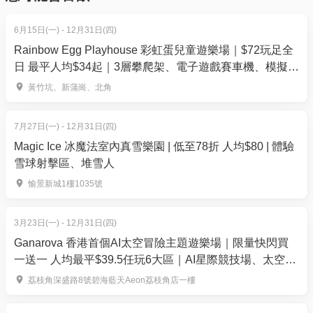
01空間優惠價：
6月15日(一) - 12月31日(四)
早鳥優惠：$2,850 (原價: $3,000) 截止報名日期：3月
Rainbow Egg Playhouse 彩虹蛋兒童遊樂場｜$72玩足全
24日 23:59
日 最平人均$34起｜3層攀爬架、電子遊戲賽車機、模擬消
防員遊戲、旋轉摩天輪 | 黃竹坑、新蒲崗、北角｜親子好
正價優惠：$3,990 (原價: $4,200) 截止報名日期：3月
黃竹坑、新蒲崗、北角
去處
31日 23:59
7月27日(一) - 12月31日(四)
Magic Ice 冰魔法室內真雪樂園 | 低至78折 人均$80 | 體驗
注意事項
雪球射擊區、堆雪人
愉景新城1樓1035號
如課堂已滿額/收生不足，主辦方將安排其他日子上
課，不設退款
3月23日(一) - 12月31日(四)
Ganarova 香港首個AI太空冒險主題遊樂場｜限量快閃買
一送一 人均最平$39.5任玩6大區｜AI星際競技場、太空無
重力世界｜荔枝角好去處
荔枝角深盛路8號碧海藍天Aeon荔枝角店一樓