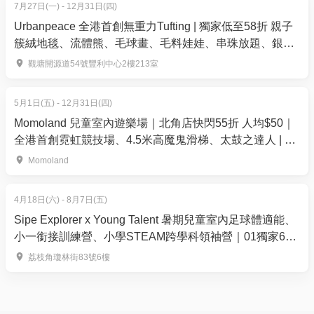
7月27日(一) - 12月31日(四)
Urbanpeace 全港首創無重力Tufting | 獨家低至58折 親子
簇絨地毯、流體熊、毛球畫、毛料娃娃、串珠放題、銀戒
指製作 | 觀塘
觀塘開源道54號豐利中心2樓213室
5月1日(五) - 12月31日(四)
Momoland 兒童室內遊樂場｜北角店快閃55折 人均$50｜
全港首創霓虹競技場、4.5米高魔鬼滑梯、太鼓之達人 | 荃
灣西店、北角店
Momoland
4月18日(六) - 8月7日(五)
Sipe Explorer x Young Talent 暑期兒童室內足球體適能、
小一銜接訓練營、小學STEAM跨學科領袖營｜01獨家66
折報名 包證書及照片集 | 4-12歲｜荔枝角好去處
荔枝角瓊林街83號6樓