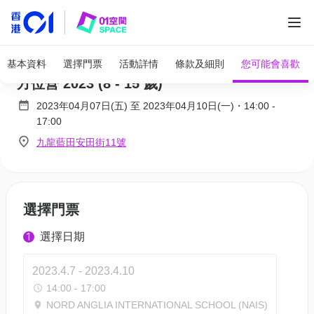
Nike Total Skills Camp 復活節NIKE籃球全
基本資料
選擇門票
活動詳情
條款及細則
您可能會喜歡
方位營 2023 (8 - 15 歲)
2023年04月07日(五)
至
2023年04月10日(一)
・
14:00
-
17:00
九龍藍田安田街11號
選擇門票
選擇日期
1
2023.4.7 - 2023.4.10
14:00 - 17:00
NORD ANGLIA INTERNATIONAL SCHOOL (NAIS)