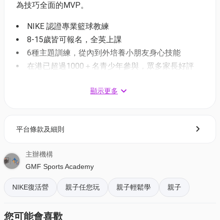
為技巧全面的MVP。
NIKE 認證專業籃球教練
8-15歲皆可報名，全英上課
6種主題訓練，從內到外培養小朋友身心技能
在港已超過1000＋名青少年參與，眾多家長好評
顯示更多
課程包括：
NIKE運動營訓練汗衣
NIKE運動營籃球
平台條款及細則
NIKE運動營出席証書
主辦機構
課程日期：4月7-10日 (星期五至星期一) (#BBNNA2A)
GMF Sports Academy
課程時間：14.00 - 17.00 hrs
NIKE復活營
親子任您玩
親子輕鬆學
親子
場地：Nord Anglia International School (NAIS) (九龍藍
田安田街11號 香港諾德安達國際學校)
您可能會喜歡