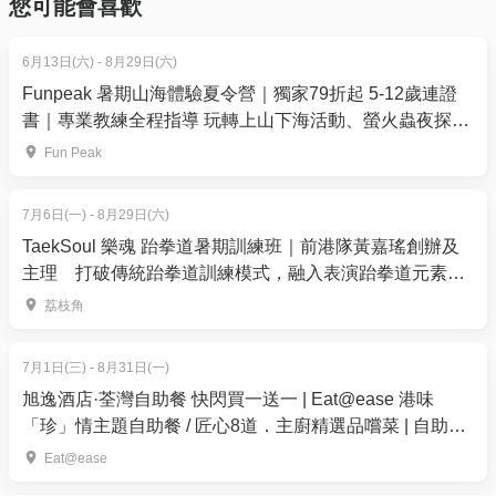
您可能會喜歡
注意事項
6月13日(六) - 8月29日(六)
如課堂已滿額/收生不足，主辦方將安排其他日子上
Funpeak 暑期山海體驗夏令營｜獨家79折起 5-12歲連證
課，不設退款
書｜專業教練全程指導 玩轉上山下海活動、螢火蟲夜探｜
親子同樂日【推廣碼減$50】
Fun Peak
7月6日(一) - 8月29日(六)
TaekSoul 樂魂 跆拳道暑期訓練班｜前港隊黃嘉瑤創辦及
主理 打破傳統跆拳道訓練模式，融入表演跆拳道元素｜
獨家9折 連證書 | 3-12歲 | 荔枝角、灣仔【推廣碼減$50】
荔枝角
7月1日(三) - 8月31日(一)
旭逸酒店·荃灣自助餐 快閃買一送一 | Eat@ease 港味
「珍」情主題自助餐 / 匠心8道．主廚精選品嚐菜 | 自助餐
優惠2026
Eat@ease