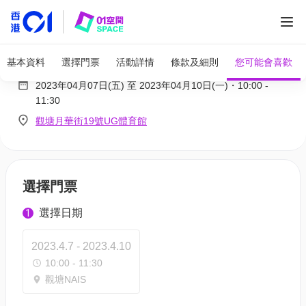
復活節NIKE排球啟蒙營 2023 (5 - 7歲)
基本資料
選擇門票
活動詳情
條款及細則
您可能會喜歡
2023年04月07日(五)
至
2023年04月10日(一)
・
10:00
-
11:30
觀塘月華街19號UG體育館
選擇門票
選擇日期
1
2023.4.7 - 2023.4.10
10:00 - 11:30
觀塘NAIS