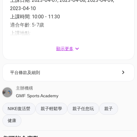
上課日期: 2023-04-07, 2023-04-08, 2023-04-09,
2023-04-10
上課時間: 10:00 - 11:30
適合年齡: 5-7歲
上課地點:
觀塘 - Nord Anglia International School (NAIS-觀塘)觀
顯示更多
塘月華街19號UG體育館
課程費用包括：
平台條款及細則
NIKE運動營訓練汗衣
NIKE運動營出席証書
主辦機構
GMF Sports Academy
01空間優惠價：
NIKE復活營
親子輕鬆學
親子任您玩
親子
早鳥優惠：$1,330 (原價: $1,400) 截止報名日期：3
月24日 23:59
健康
正價優惠：$1,710 (原價: $1,800) 截止報名日期：3
月31日 23:59