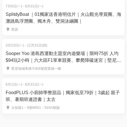
7月6日(一) - 8月31日(一)
SplitdyBoat ｜01獨家送香港明信片｜火山觀光導賞團、海
灘跳島浮潛團、獨木舟、雙洞泳綑團｜
西貢
3月23日(一) - 12月31日(四)
Sooper Yoo 港島西運動主題室內遊樂場｜限時75折 人均
$94玩2小時｜六大區F1單車競賽、攀爬障礙迷宮｜堅尼地
城
堅尼地城卑路乍街8號西寶城一樓
6月1日(一) - 8月31日(一)
FoodPLUS 小廚師學整甜品｜獨家低至79折｜3歲起 親子
班、暑期班連證書｜太古
太裕路1－9號M501－503A號舖