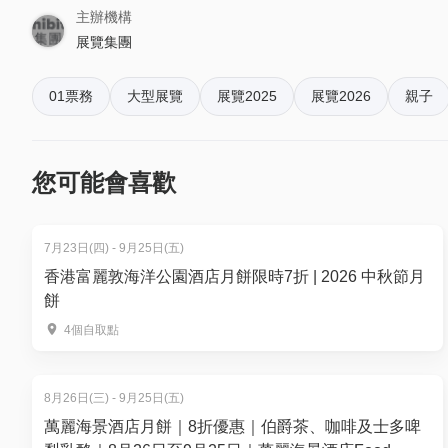
主辦機構
【場內活動及資訊】
展覽集團
💥圍棋會展盃♟️
💥明全港魔術菁英公開賽暨全港小學魔術邀請賽🪄
01票務
大型展覽
展覽2025
展覽2026
親子
💥歌舞話劇舞台表演
💥兒童街舞大匯演
💥平衡車體驗
您可能會喜歡
💥多項運動體驗氣槍🏹劍擊🤺 無人機🛩️跆拳道🥋等等
Official Website:
https://exhibitiongroup.com.hk/exhib
7月23日(四) - 9月25日(五)
Facebook:
https://www.facebook.com/ecaexpo
香港富麗敦海洋公園酒店月餅限時7折 | 2026 中秋節月
Instagram:
https://www.instagram.com/eca_expo/
餅
YouTube:
https://www.youtube.com/@ecaexpo
4個自取點
【入場細則：】
8月26日(三) - 9月25日(五)
1. 所有入場人士必須持有有效入場劵。
萬麗海景酒店月餅｜8折優惠｜伯爵茶、咖啡及士多啤
2. 所有入場劵不能退換現金。