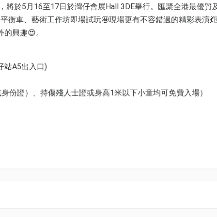
，將於5月16至17日於灣仔會展Hall 3DE舉行。匯聚全港最優
衡車、藝術工作坊即場試玩🤩現場更有不容錯過的精彩表演💃
外的興趣😍。
灣仔站A5出入口)
咭或身份證）、持傷殘人士證或身高1米以下小童均可免費入場）
人士入場）
心，將情緒健康與SEN共融學習等重要的教育議題 ，轉化為可親
一環。我們期待這場展覽，不僅是孩子發掘興趣的契機，更是家
話，在互動中彼此學習，攜手發掘並成就每個孩子的獨特潛能，