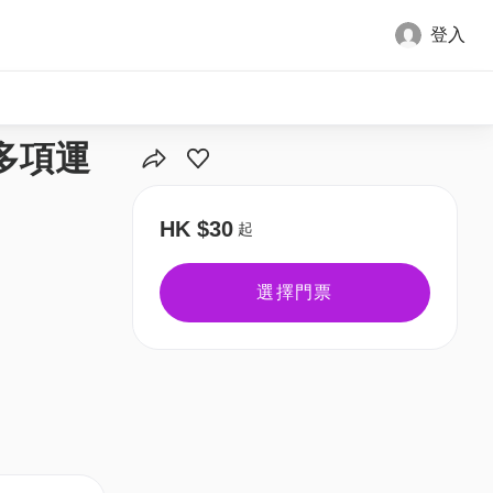
登入
全部圖片
玩多項運
HK $30
起
選擇門票