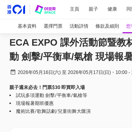
主頁
親子
健康
同
基本資料
選擇門票
活動詳情
條款及細則
您
ECA EXPO 課外活動節暨教
動 劍擊/平衡車/氣槍 現場報暑
2026年05月16日(六)
至
2026年05月17日(日)
・
10:00
-
親子週末必去！門票$30 即買即入場
試玩多項運動 劍擊/平衡車/氣槍等
現場報暑期班優惠
魔術比賽/歌舞話劇/兒童街舞大匯演