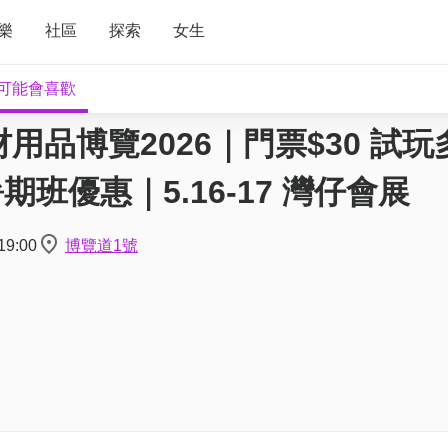
樂
社區
探索
女生
可能會喜歡
材用品博覽2026｜門票$30 試
期班優惠｜5.16-17 灣仔會展
19:00
博覽道1號