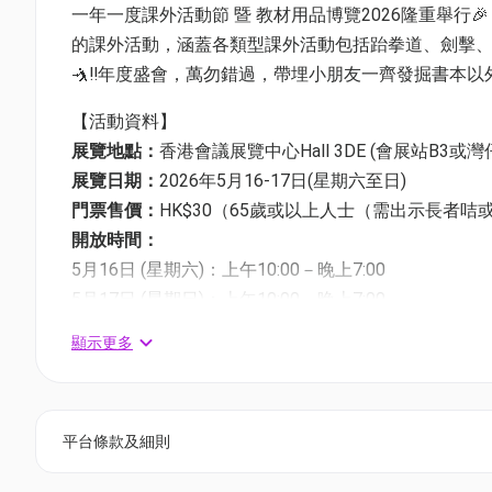
一年一度課外活動節 暨 教材用品博覽2026隆重舉行🎉
的課外活動，涵蓋各類型課外活動包括跆拳道、劍擊、平
🤺‼️年度盛會，萬勿錯過，帶埋小朋友一齊發掘書本以
【活動資料】
展覽地點：
香港會議展覽中心Hall 3DE (會展站B3或
展覽日期：
2026年5月16-17日(星期六至日)
門票售價：
HK$30（65歲或以上人士（需出示長者
開放時間：
5月16日 (星期六)：上午10:00－晚上7:00
5月17日 (星期日)：上午10:00－晚上7:00
（每日閉館前30分鐘停止發售/換領入場券及停上公眾
顯示更多
本次「課外活動節」突破傳統，以 「正向教育」 為核
系列活動，活動涵蓋9大特色，成為展覽中最具意義的
平台條款及細則
者與學生共學共成長的平台——讓我們在體驗中真誠對
健康豐盛的心靈成長。