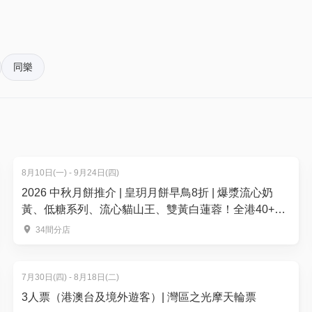
同樂
itions/eca2026
8月10日(一) - 9月24日(四)
2026 中秋月餅推介 | 皇玥月餅早鳥8折 | 爆漿流心奶
黃、低糖系列、流心貓山王、雙黃白蓮蓉！全港40+換
領點
34間分店
7月30日(四) - 8月18日(二)
3人票（港澳台及境外遊客）| 灣區之光摩天輪票