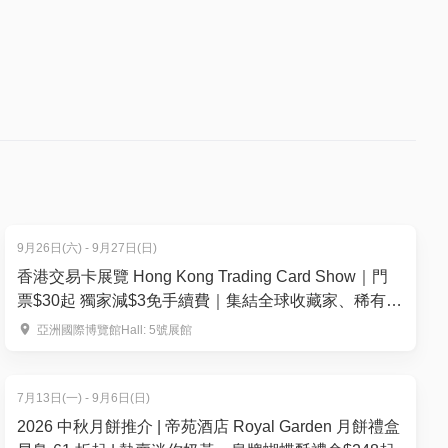
9月26日(六) - 9月27日(日)
香港交易卡展覽 Hong Kong Trading Card Show｜門
票$30起 獨家減$3免手續費｜集結全球收藏家、稀有卡
150+攤位— 運動卡、寶可夢、集換式卡牌遊戲、航海
亞洲國際博覽館Hall: 5號展館
王等 ｜9月26-27日 亞洲國際博覽館Hall 5
7月13日(一) - 9月6日(日)
2026 中秋月餅推介 | 帝苑酒店 Royal Garden 月餅禮盒