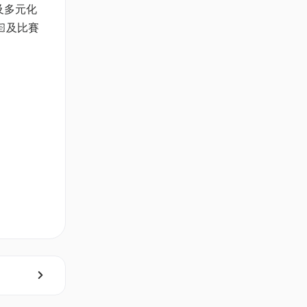
質及多元化
及比賽
身體驗的
長、教育
守護他們