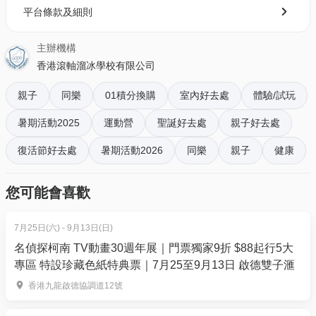
暑期速成班課程
平台條款及細則
連續 3日內於室內場地學會原地站立、安全跌到、基礎
移動技巧、剎停技巧等等，4.5小時令你的子女不單學
主辦機構
懂滾軸溜冰在學習中有效改善身體協調性及提升身體
香港滾軸溜冰學校有限公司
反應，令人容易避開意外及在危險中將受傷情況減到
親子
同樂
01積分換購
室內好去處
體驗/試玩
最低。
暑期活動2025
運動營
聖誕好去處
親子好去處
01空間早鳥72折
復活節好去處
暑期活動2026
同樂
親子
健康
銷售日期: 5月20至6月2日
A班: $1,282.5（正價$1,780）
B班 :$1,140（正價$1,580）
您可能會喜歡
01空間獨家95折
7月25日(六) - 9月13日(日)
銷售日期: 6月3日至活動日
名偵探柯南 TV動畫30週年展｜門票獨家9折 $88起行5大
A班: $1,691（正價$1,780）
專區 特設珍藏色紙特典票｜7月25至9月13日 啟德雙子滙
B班 :$1,501（正價$1,580）
香港九龍啟德協調道12號