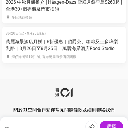
2026 中秋月餅推介 | Häagen-Dazs 雪糕月餅早鳥$260起 |
全港30+個專櫃及門市換領
多個地點換領
8月26日(三) - 9月25日(五)
萬麗海景酒店月餅｜8折優惠｜伯爵茶、咖啡及士多啤梨
【01空間獨家$199起 兒童滾軸溜冰體驗班】2026年7
乳酪｜8月26日至9月25日｜萬麗海景酒店Food Studio
月1日起開始報名
灣仔港灣道1號1 號, 香港萬麗海景酒店閣樓
體驗堂 | 單人票價: HK$199（原價: $250）| 79折
體驗堂 | 雙人票價: HK$299（原價: $500）| 6折
對象：4-17歲任何程度
需兩天前預約
體驗課程包括借用全套滾軸溜冰裝備
教練比例：體驗班教練學生人數比例最多為 1:4
關於01空間
合作夥伴
常見問題
條款及細則
聯絡我們
體驗內容：教練會在體驗班教導學員安全跌倒, 站立
及前行。如參加者已懂得以上技考，教練會按評估技
香港01有限公司版權所有 © 2026
--
選擇