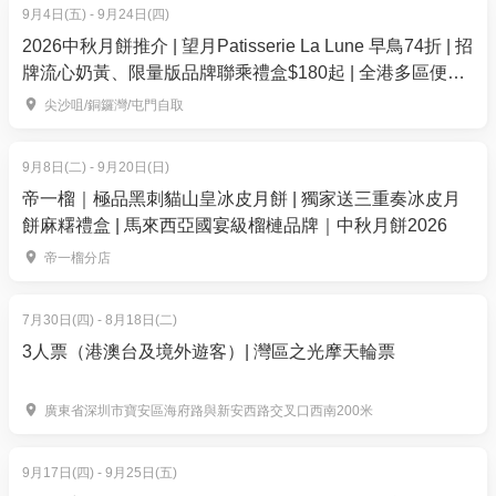
上課時間
9月4日(五) - 9月24日(四)
A班：星期一至三 每日1.5小時三日共4.5小時
2026中秋月餅推介 | 望月Patisserie La Lune 早鳥74折 | 招
B班：星期四及五 每日2小時兩日共4小時
牌流心奶黃、限量版品牌聯乘禮盒$180起 | 全港多區便利
換領
尖沙咀/銅鑼灣/屯門自取
日期：7月13至8月28日期間（詳見以下資料）
對象：5-12歲 零基礎或初學者
9月8日(二) - 9月20日(日)
地點：九龍灣MEGABOX 8樓2-5號店
帝一榴｜極品黑刺貓山皇冰皮月餅 | 獨家送三重奏冰皮月
班組比例: 2:10
餅麻糬禮盒 | 馬來西亞國宴級榴槤品牌｜中秋月餅2026
*已包括器材借用
帝一榴分店
7月30日(四) - 8月18日(二)
3人票（港澳台及境外遊客）| 灣區之光摩天輪票
廣東省深圳市寶安區海府路與新安西路交叉口西南200米
9月17日(四) - 9月25日(五)