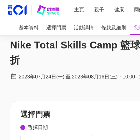
主頁
親子
健康
同
基本資料
選擇門票
活動詳情
條款及細則
您
Nike Total Skills Cam
折
2023年07月24日(一)
至
2023年08月16日(三)
・
10:00
-
選擇門票
選擇日期
1