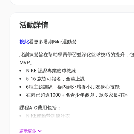
活動詳情
按此
看更多暑期Nike運動營
此訓練營旨在幫助學員學習並深化籃球技巧的提升，包括運球 
MVP。
NIKE 認證專業籃球教練
5-16 歲皆可報名，全英上課
6種主題訓練，從內到外培養小朋友身心技能
在港已超過1000＋名青少年參與，眾多家長好評
課程A-C費用包括：
NIKE運動營訓練汗衣
NIKE運動營籃球
顯示更多
NIKE運動營出席証書