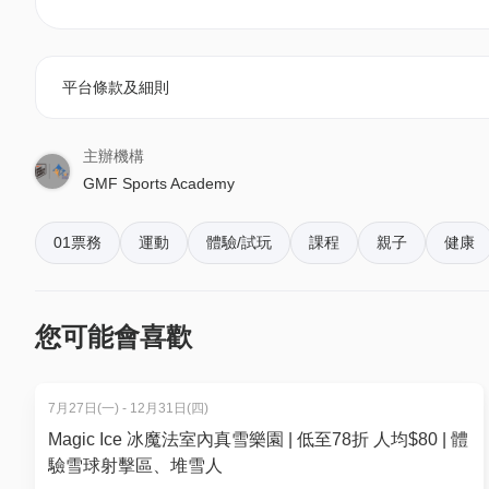
A) 5 – 7歲: 旺角麥花臣匯優才發展及交流中心
課程日期：
7月24, 25, 26日 ( 7月共 3 堂)
平台條款及細則
課程時間：
14:00 – 17:00
場地：
旺角麥花臣匯優才發展及交流中心
主辦機構
地址：
旺角奶路臣街38號麥花臣匯1B座
GMF Sports Academy
01空間優惠價：
• [早鳥優惠至7月1日] $2,138 (原價: $2,250）
01票務
運動
體驗/試玩
課程
親子
健康
• [正價優惠至7月14日] $2,565 (原價: $2,700）
B) 5 – 7歲: 旺角麥花臣匯優才發展及交流中心 (*已售完
您可能會喜歡
課程日期：
7月26, 27, 28日 (7月共 3 堂)
課程時間：
10:00 – 13:00
7月27日(一) - 12月31日(四)
場地：
旺角麥花臣匯優才發展及交流中心
Magic Ice 冰魔法室內真雪樂園 | 低至78折 人均$80 | 體
地址：
旺角奶路臣街38號麥花臣匯1B座
驗雪球射擊區、堆雪人
01空間優惠價：