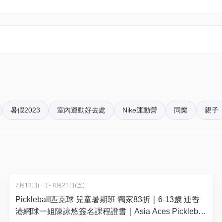
暑假2023
室內運動好去處
Nike運動營
同樂
親子
)
7月13日(一) - 8月21日(五)
Pickleball匹克球 兒童暑期班 獨家83折｜6-13歲 連香
港網球一姐陳詠悠簽名課程證書｜Asia Aces Pickleball