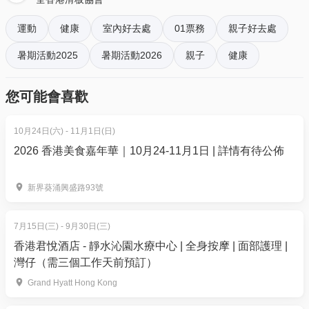
地址:觀塘偉業街185號 恆生工業大廈 7樓E室
運動
健康
室內好去處
01票務
親子好去處
日期:(4選1)
暑期活動2025
暑期活動2026
親子
健康
7月22-24日
7月29-31日
您可能會喜歡
8月5-7日
8月12-14日
10月24日(六) - 11月1日(日)
時間: (3選1)
2026 香港美食嘉年華｜10月24-11月1日 | 詳情有待公佈
9:00-11:00
11:00-13:00
新界葵涌興盛路93號
14:00-16:00
AHKSA 滑板 單堂體驗班 (大人細路都玩得！）
7月15日(三) - 9月30日(三)
01空間獨家: $150 (原價$400)
香港君悅酒店 - 靜水沁園水療中心 | 全身按摩 | 面部護理 |
灣仔（需三個工作天前預訂）
***體驗班每人限報一次****如同一人重複使用不會被
接納以及不會退款****
Grand Hyatt Hong Kong