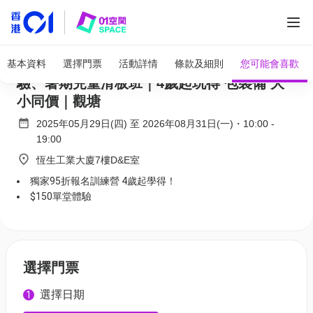
全部圖片
全香港滑板協會 AHKSA｜獨家$150試堂體
基本資料
選擇門票
活動詳情
條款及細則
您可能會喜歡
驗、暑期兒童滑板班｜4歲起玩得 包裝備 大
小同價｜觀塘
2025年05月29日(四)
至
2026年08月31日(一)
・
10:00
-
19:00
恆生工業大廈7樓D&E室
獨家95折報名訓練營 4歲起學得！
$150單堂體驗
選擇門票
選擇日期
1