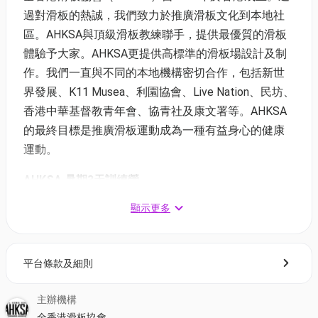
過對滑板的熱誠，我們致力於推廣滑板文化到本地社
區。AHKSA與頂級滑板教練聯手，提供最優質的滑板
體驗予大家。AHKSA更提供高標準的滑板場設計及制
作。我們一直與不同的本地機構密切合作，包括新世
界發展、K11 Musea、利園協會、Live Nation、民坊、
香港中華基督教青年會、協青社及康文署等。AHKSA
的最終目標是推廣滑板運動成為一種有益身心的健康
運動。
AHKSA 暑期3天訓練營
未接觸過滑板，唔知適唔適合自己？ 今次既活動就啱
顯示更多
曬喇！由AHKSA 專業教練，由淺入深教大家唔同既滑
板技巧。無論你未踩過滑板，定係想係技巧上有所改
善，都歡迎參加!
平台條款及細則
01空間獨家95折:$1,140 (原價$1,200)
主辦機構
年齡:4歲以上
全香港滑板協會