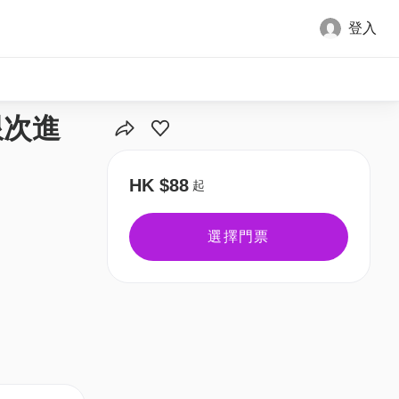
登入
全部圖片
限次進
HK $88
起
選擇門票