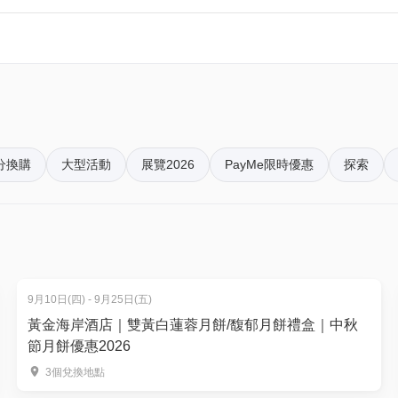
分換購
大型活動
展覽2026
PayMe限時優惠
探索
日)可無限次以特別通道進入會場。
童港幣10元）購買7月15或16日香港書展門票人士，可憑完整
9月10日(四) - 9月25日(五)
黃金海岸酒店｜雙黃白蓮蓉月餅/馥郁月餅禮盒｜中秋
進場票、貴賓進場票以及贈券）
節月餅優惠2026
3個兌換地點