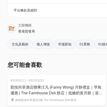
7月19至20日 - 上午10時至晚上9時
7月21日 - 上午9時至下午5時
平台條款及細則
香港書展2026 | 門票種類
主辦機構
(1) 電子超級書迷證 (HK$88)
香港貿發局
只限一人使用及進場
每人限買兩張 ( 1位大人及 1位12歲以下小童)
文化及藝術
個人增值
市場新知
01票務
01積
持證人士於香港書展 2026 舉行期間(7月15-21
(2) 入場門票：成人(HK$30) 、小童(HK$10)
免費再進場特別優惠：凡以正價（成人港幣30元、小
您可能會喜歡
場派發的再進場優惠券免費於以下時段各進場一次：
1) 7月17-19日（星期五至日）晚上7時後
8月26日(三) - 9月25日(五)
2) 7月20日（星期一）晚上7時後
凱悅尚萃酒店聯乘汪凡 (Fanny Wong) 月餅禮盒｜早鳥
此優惠不適用於其他門票（包括上午進場票、優惠
優惠 | The Farmhouse Deli 餅店｜低糖奶黃月餅｜皇玥
小童適用於小學生／身高1.2米或以下的兒童
製作
維港凱悅尚萃酒店2樓 The Farmhouse Deli 餅店
每票只限一人進場一次。