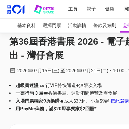
主頁
親子
健康
同
基本資料
選擇門票
活動詳情
條款及細則
您
第36屆香港書展 2026 - 
出 - 灣仔會展
2026年07月15日(三)
至
2026年07月21日(二)
・
10:00
-
超級書迷證 🎫
行VIP特快通道+無限次入場
一票行勻 3 展
🎟️香港書展、運動消閒博覽及零食展
入場門票獨家9折換購
🔥成人$27起、小童$9起
按此選購
用PayMe俾錢，滿$20即享獨家$2回贈*