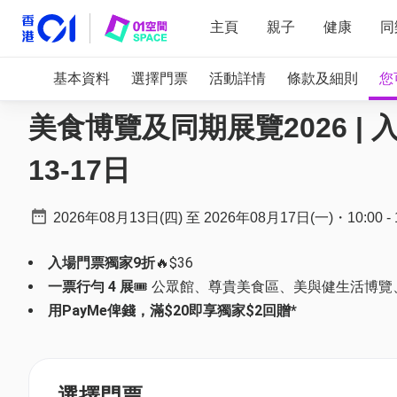
主頁
親子
健康
同
基本資料
選擇門票
活動詳情
條款及細則
您
美食博覽及同期展覽2026 | 入
13-17日
2026年08月13日(四)
至
2026年08月17日(一)
・
10:00
-
入場門票獨家9折
🔥$36
一票行勻 4 展
🎟️ 公眾館、尊貴美食區、美與健生活博覽
用PayMe俾錢，滿$20即享獨家$2回贈*
選擇門票