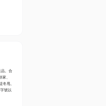
產品。合
餅家、
波堤冬甩、
老字號以