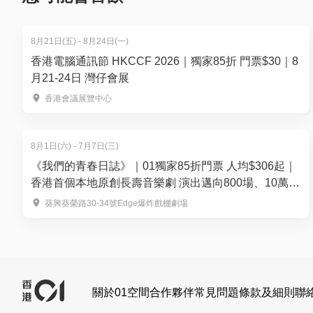
美食博覽2026 | 電子門票優惠詳情
8月21日(五) - 8月24日(一)
(1) 早鳥9折優惠
香港電腦通訊節 HKCCF 2026｜獨家85折 門票$30｜8
售賣日期：30/7/2026 - 12/8/2026
月21-24日 灣仔會展
【全館通行套票】美食博覽公眾館+尊貴美食區+同
香港會議展覽中心
價錢：$36 (原價$40)
(2) 標準門票價錢
8月1日(六) - 7月7日(三)
售賣日期：13/8/2026 - 17/8/2026
《我們的青春日誌》｜01獨家85折門票 人均$306起｜
美食博覽 (公眾館) 指定日子門票：$30
香港首個本地原創長壽音樂劇 演出邁向800場、10萬觀
美食博覽 (公眾館＋尊貴美食區) 套票：$40
眾入場｜爆炸戲棚劇場
葵興葵榮路30-34號Edge爆炸戲棚劇場
小童3歲或以下及65歲或以上人士免費入場。每日展覽
使用 PayMe 購買美食博覽2026門票，可享港幣2
*推廣即日起至額滿即止，受條款細則約束 (見下方平台
*推廣期內每位用戶最多可使用優惠兩次。
關於01空間
合作夥伴
常見問題
條款及細則
聯
回贈顯示版面 (只供參考)：