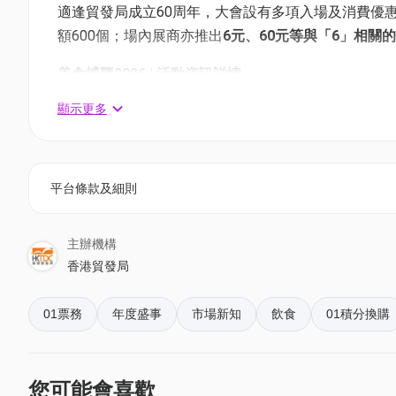
適逢貿發局成立60周年，大會設有多項入場及消費優
額600個；場內展商亦推出
6元、60元等與「6」相關
美食博覽2026 | 活動資訊詳情
展覽日期：2026年8月13日 (星期四) 至 2026年8月17日
顯示更多
展出地點：香港會議展覽中心
美食博覽2026 | 開放時間日期
平台條款及細則
美食博覽公眾館及尊貴美食區、美與健生活博覽、家電‧家
日期： 2026年8月13日 (星期四) - 2026年8月17日 (星
地點： 香港會議展覽中心
主辦機構
香港貿發局
時間：8月13日至16日: 上午10時至下午10時，8月17
香港國際茶展
01票務
年度盛事
市場新知
飲食
01積分換購
日期： 2026年8月13日 (星期四) - 2026年8月15日 (星
地點： 香港會議展覽中心
時間： 8月13日至14日: 上午10時至下午6時，8月15日
您可能會喜歡