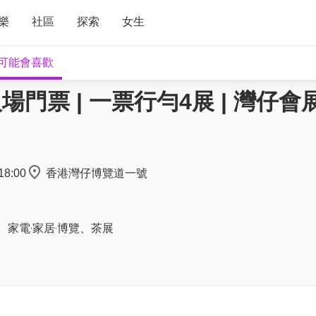
樂
社區
探索
女生
可能會喜歡
場門票 | 一票行勻4展 | 灣仔會展
18:00
香港灣仔博覽道一號
、家電‧家居‧博覽、茶展