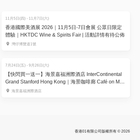
11月5日(四) - 11月7日(六)
香港國際美酒展 2026｜11月5日-7日會展 公眾日限定
體驗｜HKTDC Wine & Spirits Fair | 活動詳情有待公佈
灣仔博覽道1號
7月24日(五) - 9月26日(六)
【快閃買一送一】海景嘉福洲際酒店 InterContinental
Grand Stanford Hong Kong｜海景咖啡廊 Café on M｜
「鮮味龍蝦盛宴」自助晚餐
海景嘉福洲際酒店
香港01有限公司版權所有 © 2026