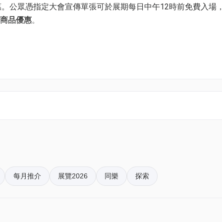
惠。公眾憑指定大會宣傳單張可於展期每日中午12時前免費入場
的商品優惠
。
 (一)
居‧博覽2026
期一)
日: 上午10時至下午6時
每月推介
展覽2026
同樂
探索
期六)
: 上午10時至下午5時