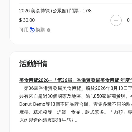
2026 美食博覽 (公眾館) 門票 - 17/8
$ 30.00
0
可用
換購
活動詳情
美食博覽2026—「第36屆」香港貿發局美食博覽 年
「第36屆香港貿發局美食博覽」將於2026年8月13
共有來自超過30個國家及地區、逾1,850家展商參與。
Donut Demo等13個不同品牌合辦、雲集多種不
麻糬、糯米糍等「煙韌」食品，款式繁多。「肉類」
原肉製造的清真認證牛筋丸。