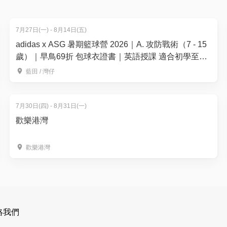
7月27日(一) - 8月14日(五)
adidas x ASG 暑期籃球營 2026｜A. 攻防戰術（7 - 15
歲）｜早鳥69折 包球衣證書｜英語授課 適合初學至6
期展覽
個月籃球經驗的學員｜藍⽥、灣仔【用推廣碼減高達
藍田 / 灣仔
$100】
7月30日(四) - 8月31日(一)
歡樂港灣
歡樂港灣
會關閉前45分鐘終止參觀人士進場。
元即時回贈！
條款及細則)
絡我們