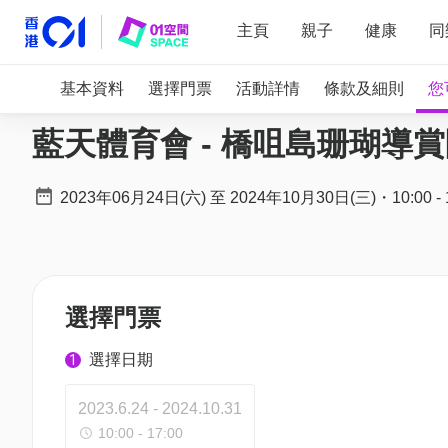
主頁
親子
健康
同
基本資料
選擇門票
活動詳情
條款及細則
您
藍天體育會 - 橋咀島珊瑚導賞團
2023年06月24日(六)
至
2024年10月30日(三)
・
10:00
-
選擇門票
選擇日期
1
2023.6.24 - 2024.10.31
10:00 - 17:00