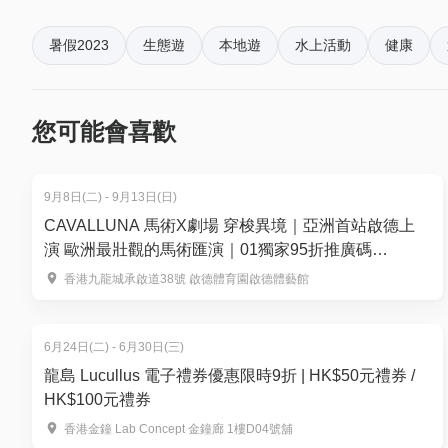
適合年齡：8 歲或以上、16歲以下全程必須要有一位
暑假2023
生態遊
本地遊
水上活動
健康
日期：星期六、日及公眾假期
時間：10:00-13:00 / 14:00-17:00 (請提早15分鐘到
您可能會喜歡
行程 (上午)：
09:45 西貢沙下路集合
10:00 快艇前往橋咀島
9月8日(二) - 9月13日(日)
10:15 到達橋咀島並到周邊景點探索，使用透明底獨
CAVALLUNA 馬術X劇場 穿梭異境｜亞洲首站啟德上
12:45 回程
演 歐洲最壯觀的馬術匯演｜01獨家95折推廣碼
13:00 到達西貢沙下並且解散
【HK0105】門票$376起｜9月8 至 13日 啟德體藝館
香港九龍城承啟道38號 啟德體育園啟德體藝館
行程 (下午)：
13:45 西貢沙下路集合
6月24日(二) - 6月30日(三)
14:00 快艇前往橋咀島
龍島 Lucullus 電子禮券優惠限時9折 | HK$50元禮券 /
14:15 到達橋咀島並到周邊景點探索，使用透明底獨
HK$100元禮券
16:45 回程
香港金鐘 Lab Concept 金鐘廊 1樓D04號舖
17:00 到達西貢沙下並且解散