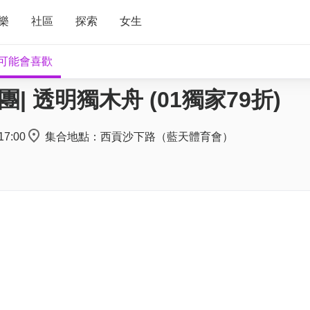
樂
社區
探索
女生
可能會喜歡
| 透明獨木舟 (01獨家79折)
17:00
集合地點：西貢沙下路（藍天體育會）