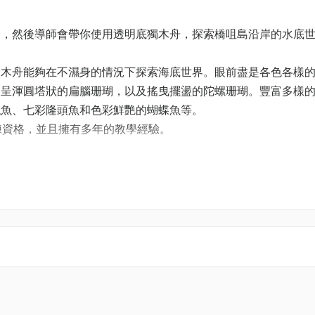
島，然後導師會帶你使用透明底獨木舟，探索橋咀島沿岸的水底
獨木舟能夠在不濕身的情況下探索海底世界。眼前盡是各色各樣
、呈渾圓塔狀的扁腦珊瑚，以及搖曳擺盪的陀螺珊瑚。豐富多樣
鰓魚、七彩隆頭魚和色彩鮮艷的蝴蝶魚等。
業教練資格，並且擁有多年的教學經驗。
同)