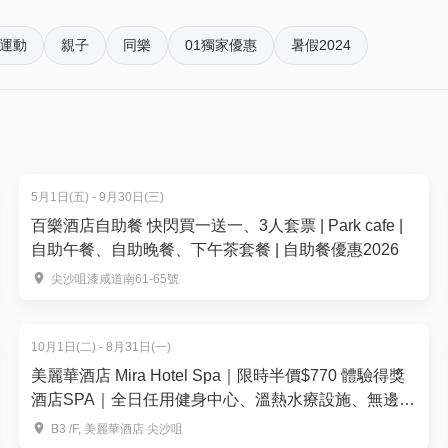
家長陪同
運動
親子
同樂
01獨家優惠
暑假2024
達集合地點)
5月1日(五) - 9月30日(三)
木舟欣賞珊瑚礁
百樂酒店自助餐 快閃買一送一、3人套票 | Park cafe |
自助午餐、自助晚餐、下午茶套餐 | 自助餐優惠2026
尖沙咀漆咸道南61-65號
10月1日(二) - 8月31日(一)
美麗華酒店 Mira Hotel Spa｜限時半價$770 體驗得獎
木舟欣賞珊瑚礁
酒店SPA｜全日任用健身中心、溫熱水療設施、無邊際
泳池
B3 /F, 美麗華酒店 尖沙咀