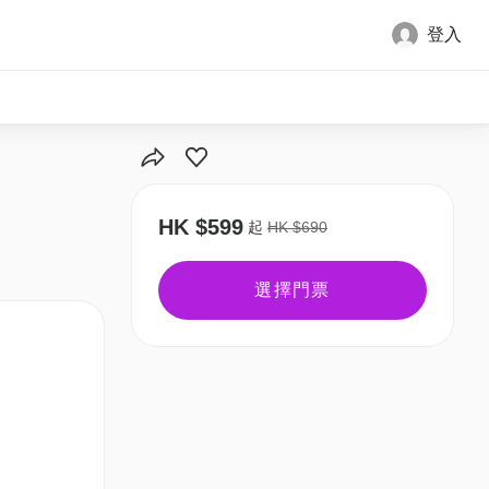
登入
HK $599
起
HK $690
選擇門票