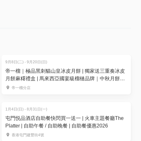
9月8日(二) - 9月20日(日)
帝一榴｜極品黑刺貓山皇冰皮月餅 | 獨家送三重奏冰皮
月餅麻糬禮盒 | 馬來西亞國宴級榴槤品牌｜中秋月餅
2026
帝一榴分店
1月4日(日) - 8月31日(一)
屯門悦品酒店自助餐快閃買一送一 | 火車主題餐廳The
Platter | 自助午餐 / 自助晚餐 | 自助餐優惠2026
香港屯門建豐街4號