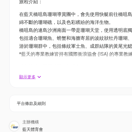
旅程介紹：
在藍天橋咀島珊瑚導賞團中，會先使用快艇前往橋咀
綿不斷的珊瑚礁，以及色彩繽紛的海洋生物。
橋咀島的連島沙洲南面一帶是珊瑚天堂，使用透明底
包括適合珊瑚魚、螃蟹和海膽寄居的波紋狀牡丹珊瑚
游於珊瑚群中，包括條紋軍士魚、成群結隊的黃尾光
*藍天的專業教練皆持有國際衝浪協會 (ISA) 的專
活動地點：西貢沙下、橋咀島
集合地點：西貢沙下路（藍天體育會）
顯示更多
01優惠：
$599 / 位 (原價$690 / 位)
$1099 / 2位 (原價$1380 / 2位)
平台條款及細則
(大人小朋友同價，每位小朋友全程必須要有一位家長陪
主辦機構
價格包括：透明底獨木舟器材、安全用具及導師
藍天體育會