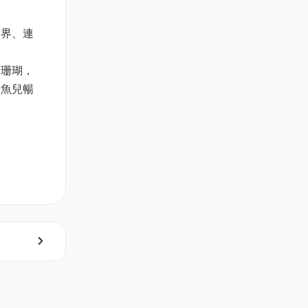
世界、連
的珊瑚，
的魚兒暢