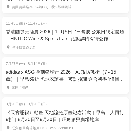
區」，更有多款免費動感互動遊戲，適合一家大細及
場｜爆炸戲棚劇場
葵興葵榮路30-34號Edge爆炸戲棚劇場
運動愛好者齊齊打卡！
超過$40萬港元豐富禮品大放送：
參與購物節多重賞
11月5日(四) - 11月7日(六)
活動及抽獎，有機會贏取總值超過 40 萬港元的精美禮
香港國際美酒展 2026｜11月5日-7日會展 公眾日限定體驗
品！
｜HKTDC Wine & Spirits Fair | 活動詳情有待公佈
知名藝人舞台互動：
大會精心編排多場精彩舞台表
灣仔博覽道1號
演，並邀請多位知名藝人親臨現場，與觀眾近距離玩
遊戲、送大禮！
7月27日(一) - 8月14日(五)
為方便市民前往，大會特別安排免費接駁巴士，來往
adidas x ASG 暑期籃球營 2026｜A. 攻防戰術（7 - 15
東涌港鐵站、荃灣及屯門，讓大家更輕鬆到場參與這
歲）｜早鳥69折 包球衣證書｜英語授課 適合初學至6個月
個購物盛宴！
籃球經驗的學員｜藍⽥、灣仔【用推廣碼減高達$100】
藍田 / 灣仔
工展會購物節2026 | 進場流程
8月20日(四) - 9月20日(日)
(1) 打開由「01空間」寄出的訂單電郵，標題：你已成
《天官賜福》動畫 天地流光原畫紀念活動｜早鳥二人同行
功購買-「第6屆工展會購物節-電子門券」，按查看電
9折｜8月20日至9月20日｜旺角創興廣場地庫
子門券；
旺角創興廣場地庫INCUBASE Arena B1