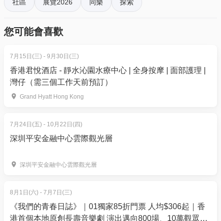
社區
展覽2026
同樂
探索
工展會購物節2026 | 電子門票詳情
價錢：HK$10
您可能會喜歡
＊身高1米或以下小童、65歲或以上長者及殘疾人士免
費進場
7月15日(三) - 9月30日(三)
香港君悅酒店 - 靜水沁園水療中心 | 全身按摩 | 面部護理 |
工展會購物節2026 | 活動介紹
灣仔（需三個工作天前預訂）
購物節5大亮點
Grand Hyatt Hong Kong
9大主題展區共260攤位爆買：
包括人氣「休閒食品
區」、「健康養生區」、「生活家品區」、「服飾美
7月24日(五) - 10月22日(四)
容區」及「家鄉風味區」，低至1折至抵產品全場大放
深圳平安金融中心雲際觀光層
送！
環球美食大匯聚：
「Chill 飲Chill食區」、「為食
深圳平安金融中心雲際觀光層
Guide」及全新「東南亞美食區」，匯聚環球佳餚美
酒，滿足一眾吃貨的味蕾。
8月1日(六) - 7月7日(三)
首度引入「匹克球競技樂工展」：
現場特設
《我們的青春日誌》｜01獨家85折門票 人均$306起｜香
「Pickleball Fun·活力工展盃」比賽及「匹克球體驗
港首個本地原創長壽音樂劇 演出邁向800場、10萬觀眾入