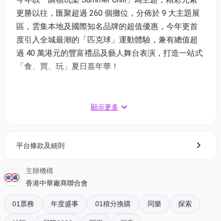
更勝以往，匯聚超過 260 個攤位，分佈於 9 大主題展
區，雲集本地及國際知名品牌的超值優惠，今年更首
度引入全城最潮的「匹克球」運動體驗，兼有總值超
過 40 萬港元的豐富禮品及藝人舞台表演，打造一站式
「食、買、玩」夏日嘉年華！
工展會購物節2026 | 活動資訊詳情
顯示更多
活動日期：2026年6月26日 (星期五) 至 2026年6月29
日 (星期一)
活動地點：亞洲國際博覽館5及7號展館（東面入口）
平台條款及細則
開放時間：2026年6月26日至28日 上午10時30分至晚
上7時
主辦機構
2026年6月29日 上午10時30分至下午5時30分
香港中華廠商聯合會
（註：購物節於每天結束前30分鐘及最後一天結束前1
小時停止入場）
01票務
年度盛事
01積分換購
同樂
探索