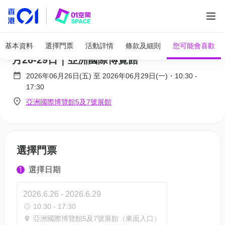
全部圖片
第6屆工展會購物節 入場門票早鳥8折優惠｜6
基本資料
選擇門票
活動詳情
條款及細則
您可能會喜歡
月26-29日｜亞洲國際博覽館
2026年06月26日(五)
至
2026年06月29日(一)
・
10:30
-
17:30
亞洲國際博覽館5及7號展館
選擇門票
選擇日期
1
2026.6.26 - 2026.6.29
10:30 - 17:30
亞洲國際博覽館5及7號展館（東面入口）