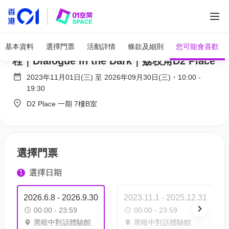
全部圖片
黑暗中對話體驗館｜01空間獨家9折 愛家樂旅
基本資料
選擇門票
活動詳情
條款及細則
您可能會喜歡
程｜Dialogue in the Dark｜荔枝角D2 Place
2023年11月01日(三)
至
2026年09月30日(三)
・
10:00
-
19:30
D2 Place 一期 7樓B室
選擇門票
選擇日期
1
2026.6.8 - 2026.9.30
2023.11.1 - 2025.12.31
00:00 - 23:59
00:00 - 23:59
黑暗中對話體驗館
黑暗中對話體驗館