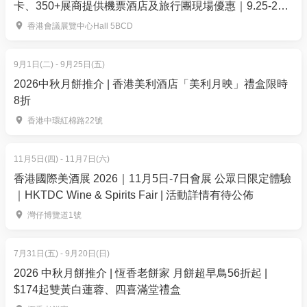
卡、350+展商提供機票酒店及旅行團現場優惠｜9.25-27
編號即可。有效期由購買日3個月內使用。
灣仔會展
香港會議展覽中心Hall 5BCD
9月1日(二) - 9月25日(五)
2026中秋月餅推介 | 香港美利酒店「美利月映」禮盒限時
8折
香港中環紅棉路22號
11月5日(四) - 11月7日(六)
香港國際美酒展 2026｜11月5日-7日會展 公眾日限定體驗
｜HKTDC Wine & Spirits Fair | 活動詳情有待公佈
灣仔博覽道1號
7月31日(五) - 9月20日(日)
2026 中秋月餅推介 | 恆香老餅家 月餅超早鳥56折起 |
$174起雙黃白蓮蓉、四喜滿堂禮盒