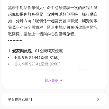
黑暗中對話係每個人生命中必須體驗一次的旅程！試
想像如果你無咗視覺，你仲可以好似平時一樣行動自
如、分辨方向？呢個係一趟需要發揮聽覺、觸覺同嗅
覺嘅一小時全黑旅程，黑暗中對話將會係你畢生難忘
嘅回憶，請踏上一個與內心對話嘅旅程。
----------
1. 愛家樂旅程
- 01空間獨家優惠
小童 9折 $144 (原價: $160)
成人 9折 $234 (原價: $260 )
小手牽大手，身為爸爸媽媽嘅你哋，平日都會拖住小
朋友嘅手唔畀佢哋受傷。但有冇試想過角色調換，會
顯示更多
發生咩事呢？愛家樂讓你喺全黑之中，由小朋友拖住
你走，一步又一步，透過溝通、探索同合作，跟住導
賞員離開漆黑一片嘅世界。
平台條款及細則