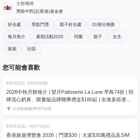
2. 出雙入對
- 01空間獨家優惠
主辦機構
2位 9折 $468 (原價: $520)
黑暗中對話(香港)基金會
想體驗一個更高私隱度嘅出雙入對旅程？你可以預訂
好去處
景點門票
親子好去處
01積分換購
一個只有你同另一半嘅黑暗之旅，兩人共用一枝手
杖，喺黑暗之中互相扶持，體驗浪漫嘅互動時刻。導
每月推介
暑期活動2025
同樂
親子
女生
賞員每團只會帶領一對情侶，旅程中唔會有其他情侶
探索
社區
一齊體驗，唔使再怕畀人聽到你哋黑暗之中嘅甜甜蜜
語！
您可能會喜歡
*透過01空間預約，無須另外兌換體驗。
9月4日(五) - 9月24日(四)
***********************
2026中秋月餅推介 | 望月Patisserie La Lune 早鳥74折 | 招
換領流程:
牌流心奶黃、限量版品牌聯乘禮盒$180起 | 全港多區便利
換領
尖沙咀/銅鑼灣/屯門自取
1. 經「01空間」購買後
,
會收到確定電郵訂單, 請點擊
[查看電子票]，電子票中會有門票編號，再到商戶的網
9月25日(五) - 9月27日(日)
頁
https://ticket.dialogue-experience.hk/
選擇相應票
香港旅遊博覽會 2026｜門票$30｜大派$30萬禮品及SIM
類及體驗時段, 於結帳的頁面折扣碼的欄位輸入該門票