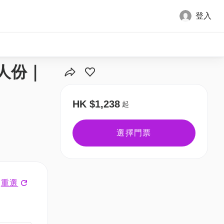
登入
2人份｜
HK $1,238
起
選擇門票
重選