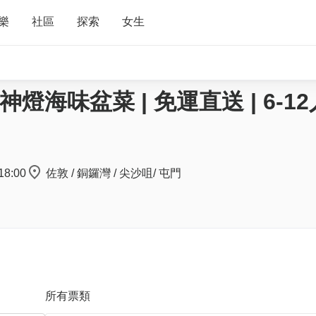
樂
社區
探索
女生
燈海味盆菜 | 免運直送 | 6-1
18:00
佐敦 / 銅鑼灣 / 尖沙咀/ 屯門
所有票類