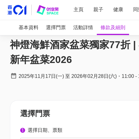
主頁
親子
健康
同
基本資料
選擇門票
活動詳情
條款及細則
神燈海鮮酒家盆菜獨家77折 | 神
新年盆菜2026
2025年11月17日(一)
至
2026年02月28日(六)
・
11:00
-
選擇門票
選擇日期、票類
1