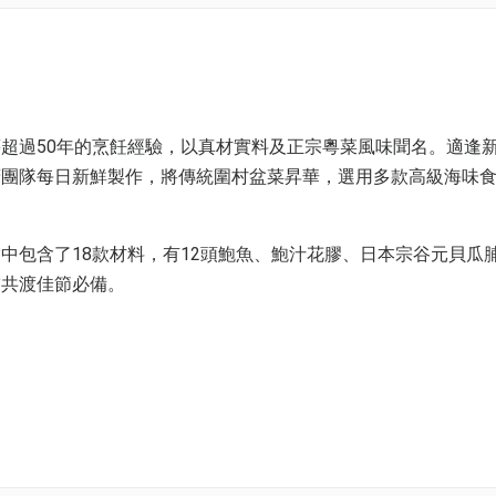
超過50年的烹飪經驗，以真材實料及正宗粵菜風味聞名。適逢
廚團隊每日新鮮製作，將傳統圍村盆菜昇華，選用多款高級海味
中包含了18款材料，有12頭鮑魚、鮑汁花膠、日本宗谷元貝瓜
友共渡佳節必備。
風味應有盡有，豐富足料