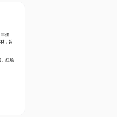
新年佳
食材，旨
脯、紅燒