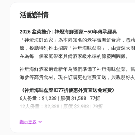
活動詳情
2026 盆菜推介 | 神燈海鮮酒家—50年傳承經典
「神燈海鮮酒家」為本港知名的老字號海鮮食府，憑藉
節，餐廳特別推出招牌「神燈海味盆菜」，由資深大
在為每一個家庭帶來具備酒家級水準的節慶團圓飯。
神燈海鮮酒家適逢新年為我們準備了神燈海味盆菜。當
海參等高貴食材。現在訂購更包運費直送，與親朋好
《神燈海味盆菜💴77折優惠外賣直送免運費》
6人份量：$1,238 | 原價 $1,588 | 77折
12人份量：$2,388 | 原價 $2,988 | 79折
顯示更多
《神燈海味盆菜18款上乘食材🧑‍🍳介紹》
這款盆菜包含 18款精選配料，由名貴海味到經典圍村