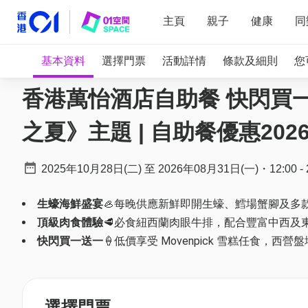
主頁
親子
健康
同
基本資料
選擇門票
活動詳情
條款及細則
您
香港萬怡酒店自助餐 快閃買一送一
之夏》主題 | 自助餐優惠202
2025年10月28日(二)
至
2026年08月31日(一)
・
12:00
-
生蠔海鮮盛宴
🦪每晚供應新鮮即開生蠔、鱈場蟹腳及多
頂級肉食體驗
🥩必食紐西蘭肉眼牛排，配合豐富中西及
快閃買一送一
🍦低價享受 Movenpick 雪糕任食，西
選擇門票