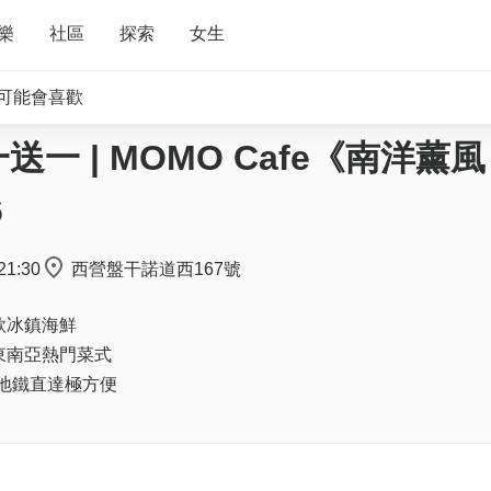
樂
社區
探索
女生
可能會喜歡
 | MOMO Cafe《南洋薰風 
6
21:30
西營盤干諾道西167號
款冰鎮海鮮
東南亞熱門菜式
營盤地鐵直達極方便