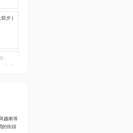
前夕 |
 -
雪糕｜任食
 -
雪糕｜任食
亞與越南等
鬧的街頭