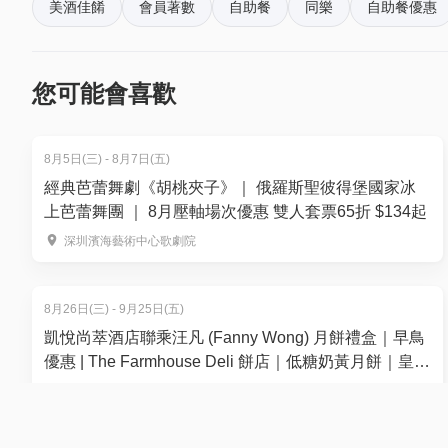
美酒佳餚
會員著數
自助餐
同樂
自助餐優惠
3. 【家庭自助午餐套票 2大1小專享】任食刺身、冰鎮海鮮
平日 | 星期一至五 12:00 - 14:30
價錢：
$508/ 3位用
(原價: $1,249.6) | 人均$254
您可能會喜歡
週末 | 星期六、日及公眾假期12:30 - 15:00
價錢：
$648/ 3位用
(原價: $968) | 人均$254
8月5日(三) - 8月7日(五)
*1位小童為 (3-11歲)
經典芭蕾舞劇《胡桃夾子》｜ 俄羅斯聖彼得堡國家冰
上芭蕾舞團 ｜ 8月壓軸場次優惠 雙人套票65折 $134起
4. 【家庭自助晚餐套票 2大1長者專享】
深圳濱海藝術中心歌劇院
平日 | 星期一至五 18:30 - 21:30
價錢：
$868/ 3位用
(原價: $1,249.6) | 人均$289.3
8月26日(三) - 9月25日(五)
週末 | 星期六、日及公眾假期18:30 - 21:30
凱悅尚萃酒店聯乘汪凡 (Fanny Wong) 月餅禮盒｜早鳥
價錢：
$898 / 3位用
(原價: $968) | 人均$299.3
優惠 | The Farmhouse Deli 餅店｜低糖奶黃月餅｜皇玥
*1位小童為 (3-11歲)
製作
維港凱悅尚萃酒店2樓 The Farmhouse Deli 餅店
香港萬怡酒店自助餐優惠 | 限時6折