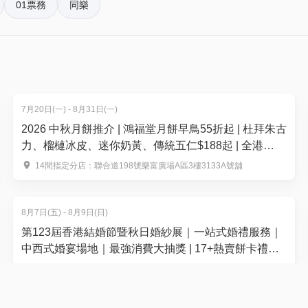
9-11月海鮮晚餐自助餐 | 12款Movenpick 雪糕｜任
01票務
同樂
、6款Movenpick
任飲生啤
$ 511.20
【快閃8折優惠 | 平日小童晚餐】週一至四 | 18:30 - 21:
9-11月海鮮晚餐自助餐 | 12款Movenpick 雪糕｜任
7月20日(一) - 8月31日(一)
任飲生啤
2026 中秋月餅推介 | 鴻福堂月餅早鳥55折起 | 杜拜朱古
$ 349.20
力、榴槤冰皮、迷你奶黃、傳統五仁$188起 | 全港
14+分店換領
14間指定分店：聯合道198號樂富廣場A區3樓3133A號舖
【快閃買8折優惠 | 平日長者晚餐】週一至四 | 18:30 - 21
9-11月海鮮晚餐自助餐 | 12款Movenpick 雪糕｜任
任飲生啤
8月7日(五) - 8月9日(日)
$ 466.20
第123屆香港結婚節暨秋日婚紗展｜一站式婚禮服務｜
中西式婚宴場地｜最強消費大抽獎 | 17+熱賣餅卡禮券
品牌
【快閃8折優惠 | 週末成人晚餐】 週五至日,公眾假期及
香港會議展覽中心1號館
18:30 - 21:30 | 9-11月海鮮晚餐自助餐 | 12款Movenpi
糕｜任食生蠔 ｜任飲生啤