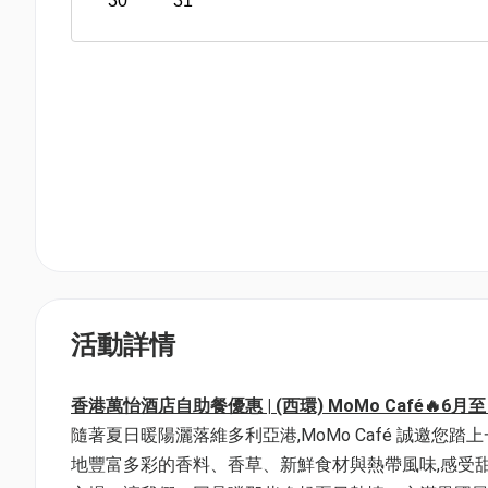
30
31
活動詳情
香港萬怡酒店自助餐優惠 | (西環) MoMo Café🔥6
隨著夏日暖陽灑落維多利亞港,MoMo Café 誠邀
地豐富多彩的香料、香草、新鮮食材與熱帶風味,感受