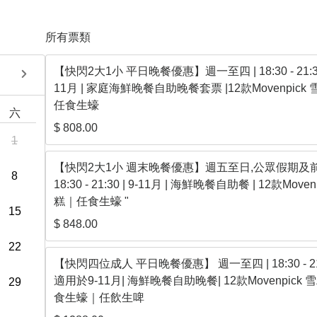
所有票類
【快閃2大1小 平日晚餐優惠】週一至四 | 18:30 - 21:30 
2026年9月
11月 | 家庭海鮮晚餐自助晚餐套票 |12款Movenpick
任食生蠔
六
日
一
二
三
四
五
$ 808.00
1
【快閃2大1小 週末晚餐優惠】週五至日,公眾假期及前
8
18:30 - 21:30 | 9-11月 | 海鮮晚餐自助餐 | 12款Moven
糕｜任食生蠔 "
15
$ 848.00
22
【快閃四位成人 平日晚餐優惠】 週一至四 | 18:30 - 21:
適用於9-11月| 海鮮晚餐自助晚餐| 12款Movenpick
29
食生蠔｜任飲生啤