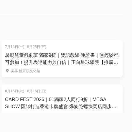
食生蠔 ｜
30 |
食生蠔 ｜
7月13日(一) - 8月28日(五)
暑期兒童戲劇班 獨家9折｜雙語教學 連證書｜無經驗都
可參加！提升表達能力與自信｜正向星球學院【推廣碼
減$100】
美孚 饒宗頤文化館
:30 |
食生蠔 ｜
8月15日(六) - 8月16日(日)
CARD FEST 2026｜01獨家2人同行9折｜MEGA
SHOW 團隊打造香港卡牌盛會 爆旋陀螺快閃店同步登
場！8月15-16日登陸尖沙咀中港城
前夕 |
尖沙咀中港城
ck 雪