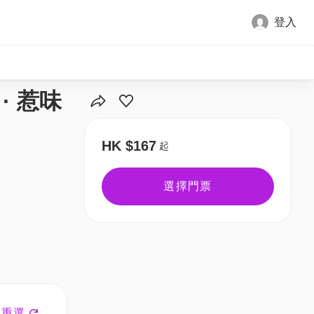
登入
全部圖片
· 惹味
HK $167
起
選擇門票
重選