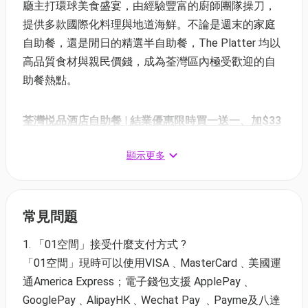
廳主打環球美食盛宴，由經驗豐富的廚師團隊操刀，
提供多款國際化料理與地道海鮮。不論是週末的家庭
自助餐，還是閒日的精選半自助餐，The Platter 均以
高品質食材與親民價錢，成為荃灣區內極受歡迎的自
助餐熱點。
荃灣悦品酒店自助餐 | 結業優惠限時買一送一、加$33
多1位
顯示更多
⏰快閃日期：即日起 至 3/5/2026
✅兌換日期：即日起 至 7/5/2026
優惠同時適用於屯門悦品酒店
常見問題
(1) 品味獅城自助午餐 | 適用於星期六、日及公眾假期
12:00-14:30
1. 「01空間」接受什麼支付方式 ?
買1送1、第3位+$33多1位 | 大小同價
「01空間」現時可以使用VISA﹑MasterCard﹑美國運
價錢：$485.4 / 3位 | 人均$161.8 | 原價: $1,044
通America Express；電子錢包支援 ApplePay﹑
GooglePay﹑AlipayHK﹑Wechat Pay ﹑Payme及八達