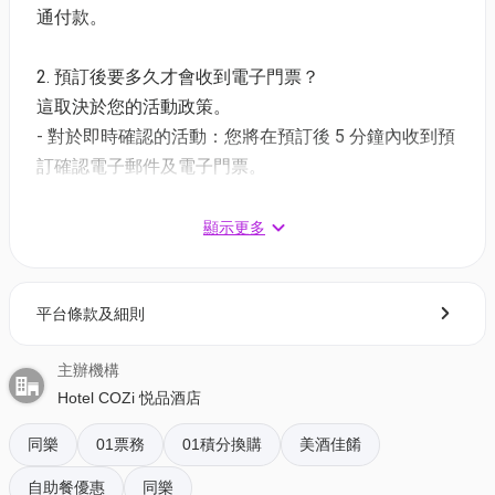
通付款。
(2) 悦享蟹宴•海鮮自助晚餐 | 適用於星期六至日及公眾
假期 | 17:45-22:00
2. 預訂後要多久才會收到電子門票？
買1送1、第3位+$33多1位 | 大小同價
這取決於您的活動政策。
價錢：$797.4/ 3位 | 人均$265.8 | 原價: $1,614
- 對於即時確認的活動：您將在預訂後 5 分鐘內收到預
訂確認電子郵件及電子門票。
(3) 閒日精選半自助午餐🥗適用於星期一至五 12:00-
- 對於需主辦方確認的活動：電子門票將會於您預訂後
14:30
1 - 3 個工作天內發送到您所登記的電郵地址。
顯示更多
買2送2 大小同價
價錢：$403.2 / 4位 | 人均$100.8 | 原價: $739.2
3. 如何打開及使用電子門票 ?
平台條款及細則
- 會員可以下載《香港01》流動應用程式(APP) ，並以
(4) 龍蝦松露•半自助晚餐🦞適用於星期一至五 | 18:00-
購票時所綁定的電話號碼登入帳戶，順序按「我的」>
21:30
主辦機構
按「門票」> 點擊相關活動電子門票；
買2送2 大小同價
Hotel COZi 悦品酒店
- 透過訂單電郵內按「查看電子票」連結; 部份活動設
價錢：$619.2 / 4位 | 人均$154.8 | 原價: $1,135.2
有電子門票附件(PDF)。
同樂
01票務
01積分換購
美酒佳餚
(5) 品味獅城自助午餐🦁適用於星期六、日及公眾假期
自助餐優惠
同樂
4. 我預訂了活動，但還沒收到確認電郵，該怎樣辦？