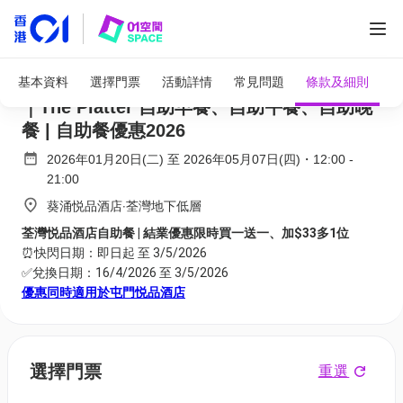
全部圖片
荃灣悦品酒店自助餐買一送一、加$33多1位
基本資料
選擇門票
活動詳情
常見問題
條款及細則
｜The Platter 自助早餐、自助午餐、自助晚
餐 | 自助餐優惠2026
2026年01月20日(二)
至
2026年05月07日(四)
・
12:00
-
21:00
葵涌悦品酒店‧荃灣地下低層
荃灣悦品酒店自助餐 | 結業優惠限時買一送一、加$33多1位
⏰快閃日期：即日起 至 3/5/2026
✅兌換日期：16/4/2026 至 3/5/2026
優惠同時適用於屯門悦品酒店
選擇門票
重選