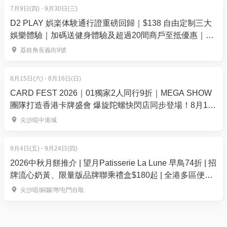
7月9日(四) - 9月30日(三)
星期一至四: 12:00-21:30
D2 PLAY 娯楽体験通行證重磅回歸｜$138 自由定制三大
星期五六日&公眾假期：12:00-22:00
娛樂體驗｜加碼送健身體驗及超過20間商戶至抵優惠｜荔
如何使用
枝角 D2 Place
荔枝角長義街9號
必須提前預約
請務必提前預約體驗日期和時間
8月15日(六) - 8月16日(日)
CARD FEST 2026｜01獨家2人同行9折｜MEGA SHOW
預約方式：
團隊打造香港卡牌盛會 爆旋陀螺快閃店同步登場！8月15-
16日登陸尖沙咀中港城
由於空間有限，加上我們不能保證能為你於第三方預
尖沙咀中港城
留時段，我們建議你直接向Cave Spa & Massage預
約，以便確認預約及預留你的首選時段
9月4日(五) - 9月24日(四)
2026中秋月餅推介 | 望月Patisserie La Lune 早鳥74折 | 招
此服務需預約 ，擬預約之時段需視乎當時的預約情況
牌流心奶黃、限量版品牌聯乘禮盒$180起 | 全港多區便利
而定。請於最少24小時前致電Cave Spa & Massage
換領
尖沙咀/銅鑼灣/屯門自取
+852-6632-8838
使用有效期