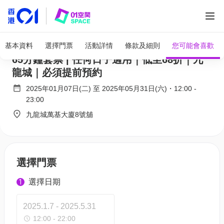
Cave Spa & Massage - 按摩體驗｜獨家呵護
基本資料
選擇門票
活動詳情
條款及細則
您可能會喜歡
65分鐘套票 | 任何日子適用｜低至68折｜九
龍城｜必須提前預約
2025年01月07日(二)
至
2025年05月31日(六)
・
12:00
-
23:00
九龍城萬基大廈8號舖
選擇門票
選擇日期
1
2025.1.7 - 2025.5.31
12:00 - 22:00