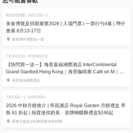
您可能會喜歡
8月13日(四) - 8月17日(一)
美食博覽及同期展覽2026 | 入場門票 | 一票行勻4展 | 灣仔
會展 8月13-17日
預訂選項 (必須提前預約):
香港灣仔博覽道一號
[HK01獨家68折起] 呵護摯愛65分鐘| 星期一至日, 公眾
假期 | 每名01會員限購一次
7月24日(五) - 9月26日(六)
【快閃買一送一】海景嘉福洲際酒店 InterContinental
優惠價: $988/2位
Grand Stanford Hong Kong｜海景咖啡廊 Café on M｜
四選一
「鮮味龍蝦盛宴」自助晚餐
海景嘉福洲際酒店
* 德國有機香薰舒緩按摩65分鐘 (原價 $1,464/2位)
7月13日(一) - 9月6日(日)
* ⁠手法淋巴按摩65分鐘 (原價$1,464/2位)
2026 中秋月餅推介 | 帝苑酒店 Royal Garden 月餅禮盒 早
* ⁠古法泰式按摩65分鐘 (原價$1,164/2位)
鳥 61 折起 | 熱賣迷你奶黃、皇牌蝴蝶酥禮盒$248起
* ⁠傳統穴位按摩65分鐘 (原價 $1,164/2位)
香港九龍尖沙咀東部麽地道69號
開放時間