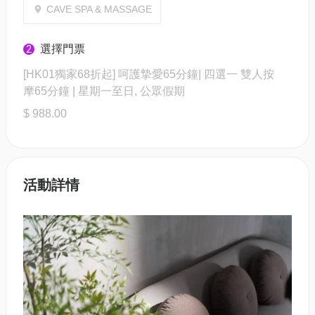
CAVE SPA & MASSAGE
選擇門票
2
[HK01獨家68折起] 呵護摯愛65分鐘| 四選一 雙人按
摩65分鐘 | 星期一至日, 公眾假期
$ 988.00
活動詳情