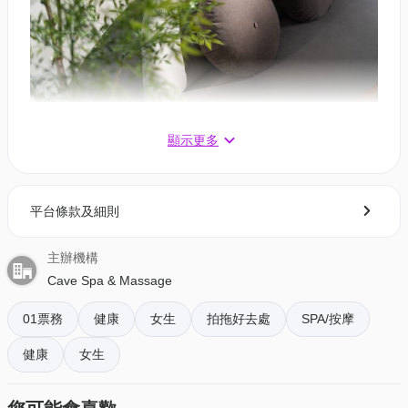
Cave Spa & Massage精心設計一系列專業身體護理療
顯示更多
程，以傳統的技術手法配以天然的產品，讓客人的身
體及心靈均尋回平衡並煥發重生，令肌膚重拾亮麗光
澤。在按摩旅程開始之前，專業理療師會為賓客作出
平台條款及細則
深入的護理，務求度身訂製出個人化的護理體驗
主辦機構
在您接受按摩之前，我們將為您提供迎賓飲品。 完成
Cave Spa & Massage
後，根 據您選擇的療程方式，來一杯熱茶、芝士蛋
01票務
健康
女生
拍拖好去處
SPA/按摩
糕、小吃 旨在讓您精神煥發，並為一天的剩餘時間做
好準備。
健康
女生