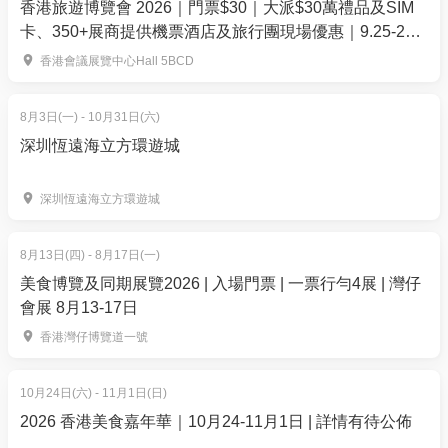
香港旅遊博覽會 2026｜門票$30｜大派$30萬禮品及SIM
【01空間獨家報名優惠】
卡、350+展商提供機票酒店及旅行團現場優惠｜9.25-27
早鳥95折 至6月30日 - $1368 | 原價$1440
灣仔會展
香港會議展覽中心Hall 5BCD
正價95折 7月1日至7月8日 - $1881| 原價$1980
3. 適合7-12歲 | 初中階程度 | 適合初學至6個月籃球經
8月3日(一) - 10月31日(六)
驗的學員
深圳恆遠海立方環遊城
時間 : 7月27,28,30,31日 10:00-12:00
場地 : 聖雅各福群會多用途室內籃球場
深圳恆遠海立方環遊城
地址：灣仔堅尼地道112號聖雅各堂14樓
【01空間獨家報名優惠】
8月13日(四) - 8月17日(一)
正價95折 7月1日至7月20日 - $1368 | 原價$1440
美食博覽及同期展覽2026 | 入場門票 | 一票行勻4展 | 灣仔
會展 8月13-17日
所有課程費用包括：
香港灣仔博覽道一號
ASG訓練汗衣
adidas x ASG籃球營證書
10月24日(六) - 11月1日(日)
更多adidas x ASG 暑期籃球營（英語授課）
2026 香港美食嘉年華｜10月24-11月1日 | 詳情有待公佈
▶️
A. 攻防戰術｜8 - 15歲