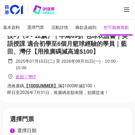
全部圖片
adidas x ASG暑期籃球營 2026｜E. 全方位
基本資料
選擇門票
活動詳情
條款及細則
您可能會喜歡
技巧（5 - 12歲）｜早鳥69折 包球衣證書｜英
語授課 適合初學至6個月籃球經驗的學員｜藍
田、灣仔【用推廣碼減高達$100】
2025年07月15日(二)
至
2026年08月31日(一)
・
10:00
-
15:00
藍田 / 灣仔
憑推廣碼
【100SUMMER】
滿$1000即減$100！
即日至2026年7月31日，推廣碼名額有限，欲購從速！
選擇門票
選擇日期
1