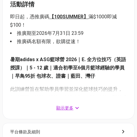
活動詳情
即日起，憑推廣碼
【100SUMMER】
滿$1000即減
$100！
推廣期至2026年7月31日 23:59
推廣碼名額有限，欲購從速！
暑期adidas x ASG籃球營 2026｜E. 全方位技巧（英語
授課）｜5 - 12 歲｜適合初學至6個月籃球經驗的學員
｜早鳥95折 包球⾐、證書｜藍田、灣仔
此訓練營旨在幫助學員學習並深化籃球技巧的提升，
包括運球 / 傳球 / 投籃 / 步法移動 / 1對1攻防，幫助成
為技巧全面的MVP。
顯示更多
平台條款及細則