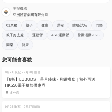
主辦機構
暑期adidas x ASG籃球營 2026 (全方位技巧)
亞洲體育集團有限公司
01票務
親子
健康
課程
體驗/試玩
同樂
1. 適合5-7歲 | 初中階程度 | 適合初學至6個月籃球經驗
的學員
親子好去處
運動營
ASG運動營
暑期活動2026
時間 : 7月27-31日 13:00-15:00
同樂
健康
場地 : 香港諾德安達國際學校 小學校園
地址 : 香港九⿓藍⽥安⽥街11號
您可能會喜歡
【01空間獨家報名優惠】
早鳥95折 至6月30日 - $1520 | 原價$1600
8月21日(五) - 9月20日(日)
正價95折 7月1日至7月20日 - $2090 | 原價$2200
【8折】LUBUDS｜星月臻味 · 月餅禮盒｜額外再送
2. 適合8-10歲 | 初中階程度 | 適合初學至6個月籃球經
HK$50電子餐飲優惠券
驗的學員
多分店
時間 : 7月15-17日 10:00-13:00
場地 : 香港諾德安達國際學校 小學校園
9月25日(五) - 9月27日(日)
地址 : 香港九⿓藍⽥安⽥街11號