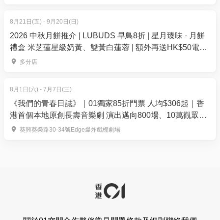
領袖論壇（二）
8月21日(五) - 9月20日(日)
嘉賓主持：
2026 中秋月餅推介 | LUBUDS 早鳥8折 | 星月臻味 · 月餅
蕭志敏先生｜香港空運貨站有限公司可持續發展及
禮盒 米芝蓮星級奶黃、雙黃白蓮蓉 | 額外再送HK$50電子
品質保證主管
餐飲優惠券
多分店
嘉賓：
歐陽景恆先生｜蜆殼車隊方案部市場推廣及業務發
8月1日(六) - 7月7日(三)
展主管
《我們的青春日誌》｜01獨家85折門票 人均$306起｜香
陳楚恬女士｜香港機場管理局環境事務高級經理
港首個本地原創長壽音樂劇 演出邁向800場、10萬觀眾入
場｜爆炸戲棚劇場
葵興葵榮路30-34號Edge爆炸戲棚劇場
主題三： 建造業的ESG機會：資金、合作夥伴與市場
優勢
【16:40 – 16:50】
主講嘉賓：魏煒霖先生｜星展銀行（香港）有限公司
可持續發展金融副總裁
【16:50 – 17:00】
主講嘉賓：黃力慈女士｜蘇黎世保險香港策略及計劃