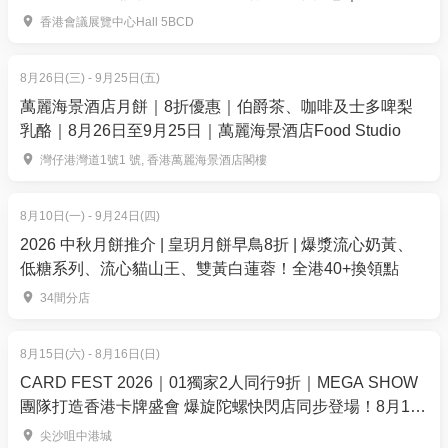
德豪風險管理諮詢服務公司董事兼風險諮詢服務總監
灣仔會展
香港會議展覽中心Hall 5BCD
【15:40 – 16:00】
領袖論壇（一）
8月26日(三) - 9月25日(五)
嘉賓主持：
萬麗海景酒店月餅｜8折優惠｜伯爵茶、咖啡及士多啤梨
周憲本先生｜環境社會及治理公會執行董事
乳酪｜8月26日至9月25日｜萬麗海景酒店Food Studio
嘉賓：
灣仔港灣道1號1 號, 香港萬麗海景酒店閣樓
張立君先生｜羅兵咸永道會計師事務所合夥人
鄭文漢先生｜香港立信德豪風險管理諮詢服務公司
8月10日(一) - 9月24日(四)
董事兼風險諮詢服務總監
2026 中秋月餅推介 | 皇玥月餅早鳥8折 | 爆漿流心奶黃、
符展成先生｜建造業零碳天地主席
低糖系列、流心貓山王、雙黃白蓮蓉！全港40+換領點
34間分店
主題二：應對ESG挑戰的有效策略與成功案例分享
【16:00 – 16:10】主講嘉賓：何志誠工程師｜建築環
8月15日(六) - 8月16日(日)
保評估協會總經理
CARD FEST 2026｜01獨家2人同行9折｜MEGA SHOW
【16:10 – 16:20】主講嘉賓：蕭志敏先生｜香港空運
團隊打造香港卡牌盛會 爆旋陀螺快閃店同步登場！8月15-
貨站有限公司可持續發展及品質保證主管
16日登陸尖沙咀中港城
尖沙咀中港城
【16:20 – 16:40】