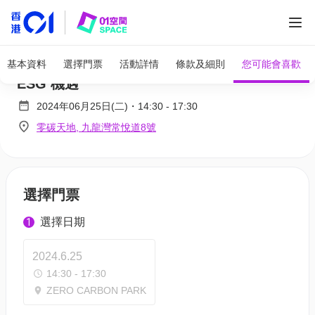
ESG 公會論壇2024 : 助力中小微企業探索
基本資料
選擇門票
活動詳情
條款及細則
您可能會喜歡
ESG 機遇
2024年06月25日(二)
・
14:30
-
17:30
零碳天地, 九龍灣常悅道8號
選擇門票
選擇日期
1
2024.6.25
14:30 - 17:30
ZERO CARBON PARK