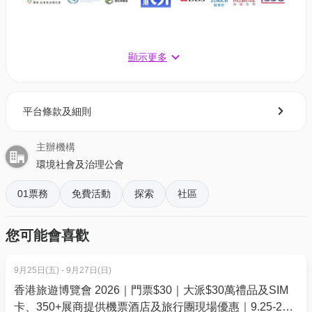
接待及嘉賓交流
顯示更多
【14:30 – 15:00】
致歡迎詞
平台條款及細則
【15:00 – 15:10】主講嘉賓：周憲本先生｜環境社會
及治理公會執行董事
主辦機構
環境社會及治理公會
開幕致辭：推動亞太地區中小微企業參與ESG實踐
【15:10 – 15:20】Ms. Lisa Maria Braun | 聯合國亞洲及
01票務
免費活動
探索
社區
太平洋經濟社會委員會氣候合作專家
您可能會喜歡
主題一： 建造業中小微企業迎接 ESG 趨勢
【15:20 – 15:30】主講嘉賓：符展成先生,榮譽勳章, 太
9月25日(五) - 9月27日(日)
平紳士｜建造業零碳天地主席
香港旅遊博覽會 2026｜門票$30｜大派$30萬禮品及SIM
【15:30 – 15:40】主講嘉賓：鄭文漢先生｜香港立信
卡、350+展商提供機票酒店及旅行團現場優惠｜9.25-27