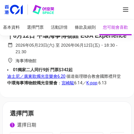
全部圖片
迪士尼奇幻燭光音樂會｜01獨家二人同行9折
基本資料
選擇門票
活動詳情
條款及細則
您可能會喜歡
｜6月12日 中環海事博物館 EGA Experience
2026年05月23日(六)
至
2026年06月12日(五)
・
18:30
-
21:30
海事博物館
01獨家二人同行9折 門票$342起
迪士尼／廣東歌燭光音樂會6.20
循道衞理聯合教會國際禮拜堂
中環海事博物館燭光音樂會
：
宮崎駿
6.14／
K-pop
6.13
選擇門票
選擇日期
1