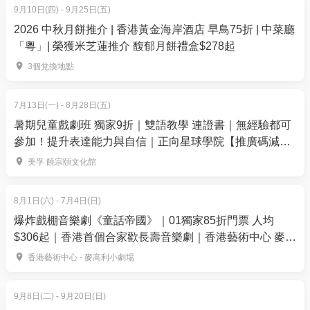
9月10日(四) - 9月25日(五)
Snow White - Someday My Prince will Come - 白雪公
2026 中秋月餅推介 | 香港黃金海岸酒店 早鳥75折 | 中菜廳
主
「粵」| 榮獲米芝蓮推介 馥郁月餅禮盒$278起
Coco - Remember Me - 玩轉極樂園
Aladdin - A Whole New World - 阿拉丁
3個兌換地點
7月13日(一) - 8月28日(五)
【入場須知及注意事項】
暑期兒童戲劇班 獨家9折｜雙語教學 連證書｜無經驗都可
為了確保所有觀眾的觀賞體驗，請留意以下規定：
參加！提升表達能力與自信｜正向星球學院【推廣碼減
準時到達： 音樂會將於開場前 40 分鐘開放進場。
$100】
美孚 饒宗頤文化館
嚴禁遲到： 為了維持演出氣氛，表演前 10 分鐘將關閉
入口。一旦入口關閉，嚴禁任何人士進場，亦不設遲
8月1日(六) - 7月4日(日)
到入場安排。補償安排： 遲到而未能進場的觀眾，可
爆炸戲棚音樂劇《童話帝國》｜01獨家85折門票 人均
獲安排改期至其他場次，惟根據公司政策，一律不設
$306起｜香港首個合家歡長壽音樂劇｜香港藝術中心 麥高
退款。
利小劇場上演
香港藝術中心 - 麥高利小劇場
座位安排： 現場位置按先到先得形式分配。
保持寧靜： 演出期間請保持安靜，以維持最理想的音
9月8日(二) - 9月20日(日)
樂會氛圍。