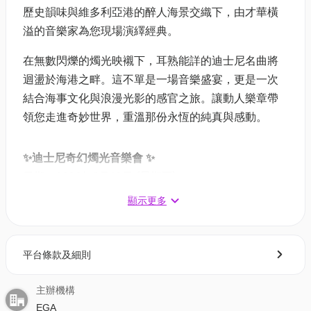
歷史韻味與維多利亞港的醉人海景交織下，由才華橫
溢的音樂家為您現場演繹經典。
在無數閃爍的燭光映襯下，耳熟能詳的迪士尼名曲將
迴盪於海港之畔。這不單是一場音樂盛宴，更是一次
結合海事文化與浪漫光影的感官之旅。讓動人樂章帶
領您走進奇妙世界，重溫那份永恆的純真與感動。
✨迪士尼奇幻燭光音樂會 ✨
日期：2026年6月12日 (星期五)
時間：18:30, 20:30（每節時長60分鐘）
顯示更多
地點：海事博物館
票類
平台條款及細則
01獨家二人同行9折：$684 (原價$760)｜人均$342
主辦機構
單人門票（大小同價）: $380
EGA