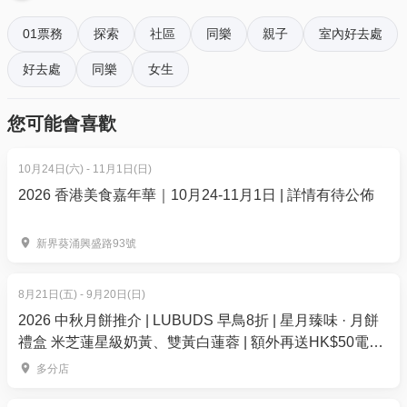
Playlist: (Playlist order and songs are subject to
01票務
探索
社區
同樂
親子
室內好去處
final confirmation.)
好去處
同樂
女生
Pinocchio - When You Wish Upon a Star - 木偶奇遇記
The Lion King - Can You Feel the Love Tonight - 獅子
您可能會喜歡
王
Tangled - I See the Light - 魔髮奇緣
10月24日(六) - 11月1日(日)
Cinderella - A Dream is a Wish Your Heart Makes - 灰姑
2026 香港美食嘉年華｜10月24-11月1日 | 詳情有待公佈
娘
The Sleeping Beauty - Sleeping Beauty Waltz - 睡公
新界葵涌興盛路93號
主
Mulan - Reflection - 花木蘭
8月21日(五) - 9月20日(日)
Pocahontas - Colors of the Wind - 風中奇緣
2026 中秋月餅推介 | LUBUDS 早鳥8折 | 星月臻味 · 月餅
Frozen - Let it Go - 魔雪奇緣
禮盒 米芝蓮星級奶黃、雙黃白蓮蓉 | 額外再送HK$50電子
The Little Mermaid - Part of Your World - 小魚仙
餐飲優惠券
多分店
Beauty and the Beast - Beauty and the Beast - 美女與
野獸