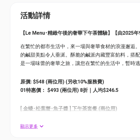
活動詳情
【Le Menu･精緻午後的奢華下午茶體驗】【由2025年9月
在繁忙的都市生活中，來一場與奢華食材的浪漫邂逅。Le
的鹹甜美點令人垂涎。酥脆的鹹派內藏豐富餡料，搭
是一場味蕾的奢華之旅，讓您在繁忙的生活中，暫時
原價: $548 (兩位用) (另收10%服務費)
01特惠價： $493 (兩位用) 8折｜人均$246.5
[ 金蠔･松葉蟹･魚子醬 ] 下午茶套餐 (兩位用)
醬油漬金蠔配布林餅
松葉蟹肉煙三文魚酸忌廉卷
顯示更多
煎帶子伴黑魚子醬