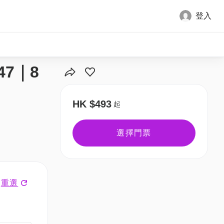
登入
全部圖片
7｜8
HK $493
起
選擇門票
重選