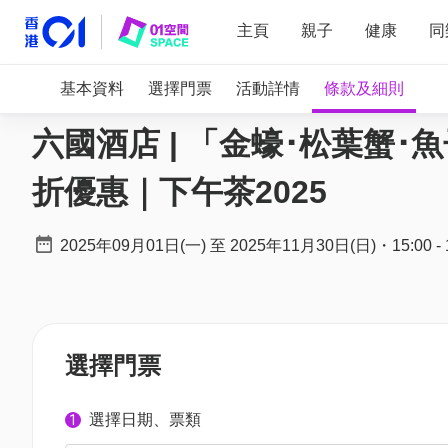
主頁
親子
健康
同
基本資料
選擇門票
活動詳情
條款及細則
六國酒店 | 「金蠔･松葉蟹･
折優惠｜下午茶2025
2025年09月01日(一)
至
2025年11月30日(日)
・
15:00
-
選擇門票
選擇日期、票類
1