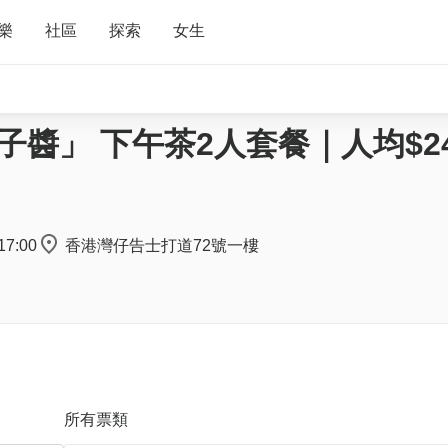
樂
社區
探索
女生
魚子醬」 下午茶2人套餐｜人均$24
17:00
香港灣仔告士打道72號一樓
所有票類