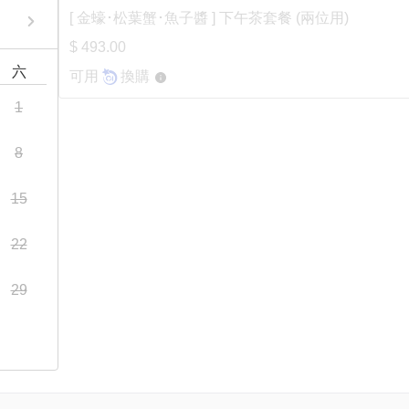
[ 金蠔･松葉蟹･魚子醬 ] 下午茶套餐 (兩位用)
$ 493.00
六
可用
換購
1
8
15
22
29