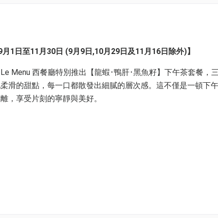
1日至11月30日 (9月9日,10月29日及11月16日除外)】
 Menu 西餐廳特別推出【龍蝦･鴨肝･黑魚籽】下午茶套餐，
配柔滑的甜點，每一口都散發出細膩的層次感。這不僅是一頓下
逃離，享受片刻的寧靜與美好。