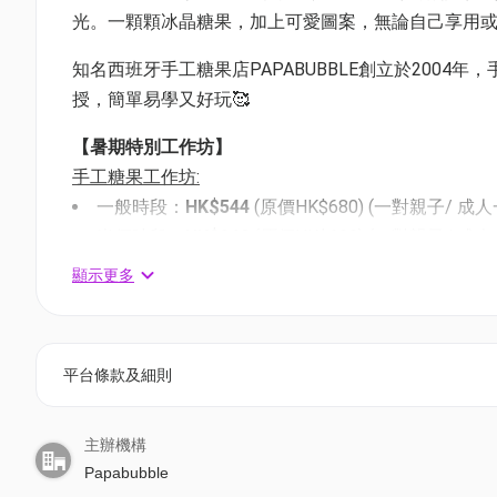
光。一顆顆冰晶糖果，加上可愛圖案，無論自己享用
知名西班牙手工糖果店PAPABUBBLE創立於2004年
授，簡單易學又好玩🥰
【暑期特別工作坊】
手工糖果工作坊:
一般時段：
HK$544
(原價HK$680) (一對親子/ 成人
半價時段：
HK$340
(原價HK$680) (一對親子/ 成人
棒棒糖工作坊:
顯示更多
一般時段：
HK$544
(原價HK$680) (一對親子/ 成
半價時段：
HK$340
(原價HK$680) (一對親子/ 成人
課程內容：
平台條款及細則
-
手工糖果工作坊：彩虹笑臉、彩虹愛心圖案系列或夏日
-棒棒糖工作坊：教授製作1支經典大size 13-15cm 
主辦機構
*半價時段 - 星期一至日: 10.30 - 11.30 am; 11.30 - 12.30p
Papabubble
*一般時段 - 星期一至日: 13.00 - 14.00 pm; 14.00 -15.00 pm;