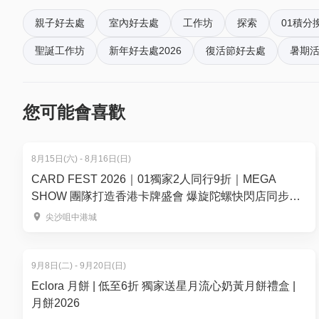
親子好去處
室內好去處
工作坊
探索
01積分
--
聖誕工作坊
新年好去處2026
復活節好去處
暑期活
高級手工糖果工作坊
01空間特別優惠價8折: HK$624
(原價HK$780) (一對
- 教授製作字母系列糖果，每人可選一個字母，歡迎自訂顏
您可能會喜歡
- 教授製作小狗/小貓圖案糖果
（字母系列、小狗/小貓圖案系列2選1）
8月15日(六) - 8月16日(日)
*所有時段 - 星期一至日: 10.30 -11.30 am; 11.30 - 12.30 pm; 
CARD FEST 2026｜01獨家2人同行9折｜MEGA
pm; 15.00 - 18.00 pm; 18.00 - 19.00 pm;
SHOW 團隊打造香港卡牌盛會 爆旋陀螺快閃店同步登
*所有工作坊必需預約。預約請whatsapp 63118286或電郵至i
場！8月15-16日登陸尖沙咀中港城
尖沙咀中港城
9月8日(二) - 9月20日(日)
Eclora 月餅 | 低至6折 獨家送星月流心奶黃月餅禮盒 |
月餅2026