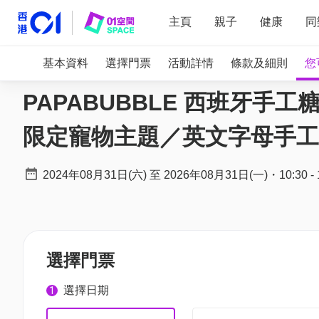
主頁
親子
健康
同
基本資料
選擇門票
活動詳情
條款及細則
您
PAPABUBBLE 西班牙手工
限定寵物主題／英文字母手工
2024年08月31日(六)
至
2026年08月31日(一)
・
10:30
-
選擇門票
選擇日期
1