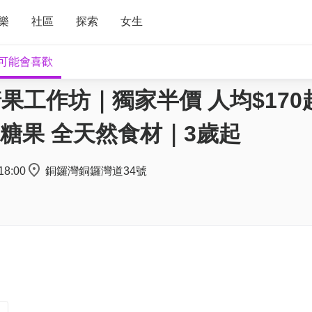
樂
社區
探索
女生
可能會喜歡
糖果工作坊｜獨家半價 人均$170
糖果 全天然食材｜3歲起
18:00
銅鑼灣銅鑼灣道34號