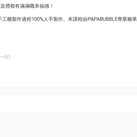
或送禮都有滿滿嘅幸福感！
，手工糖製作過程100%人手製作。本課程由PAPABUBBLE專業糖
一位)
一位)
人一位)
一位)
水果系列（3選1）
彩虹棒棒糖 (可加名字）
m; 18.00 - 19.00pm;
 15.00 -16.00 pm; 16.00 - 17.00 pm; 17.00 -18.00 pm;