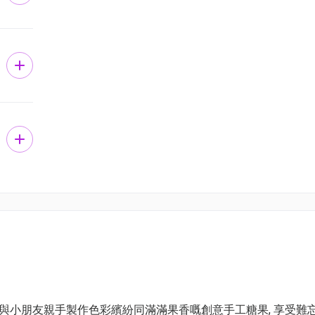
讓家長與小朋友親手製作色彩繽紛同滿滿果香嘅創意手工糖果, 享受難