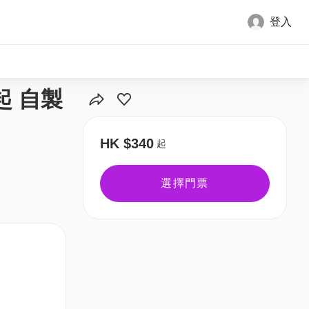
登入
全部圖片
起 自製
HK $340
起
選擇門票