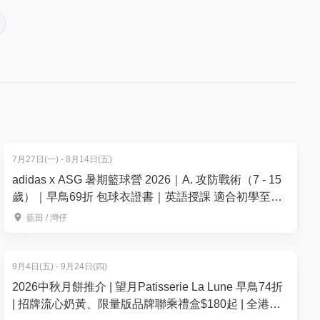
7月27日(一) - 8月14日(五)
- 17.00
adidas x ASG 暑期籃球營 2026｜A. 攻防戰術（7 - 15
歲）｜早鳥69折 包球衣證書｜英語授課 適合初學至6
個月籃球經驗的學員｜藍⽥、灣仔【用推廣碼減高達
藍田 / 灣仔
$100】
9月4日(五) - 9月24日(四)
2026中秋月餅推介 | 望月Patisserie La Lune 早鳥74折
| 招牌流心奶黃、限量版品牌聯乘禮盒$180起 | 全港多