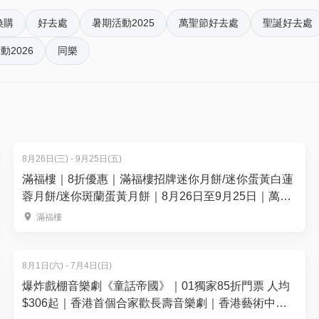
換購
好去處
暑期活動2025
萬聖節好去處
聖誕好去處
動2026
同樂
親子/ 成人一位)
色（需要預先跟Papabubble聯繫）
8月26日(三) - 9月25日(五)
13.00 - 14.00 pm; 14.00 -15.00 pm; 15.00 - 16.00 pm; 16.00 
滿福樓｜8折優惠｜滿福樓招牌迷你月餅/迷你蛋黃白蓮
蓉月餅/迷你斑蘭蛋黃月餅｜8月26日至9月25日｜萬麗
nfo@papabubble.com.hk
海景酒店滿福樓
滿福樓
8月1日(六) - 7月4日(日)
爆炸戲棚音樂劇《童話帝國》｜01獨家85折門票 人均
$306起｜香港首個合家歡長壽音樂劇｜香港藝術中心