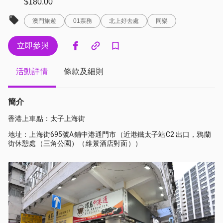
$180.00
澳門旅遊
01票務
北上好去處
同樂
立即參與
活動詳情
條款及細則
簡介
香港上車點：太子上海街
地址：上海街695號A鋪中港通門市（近港鐵太子站C2 出口，鴉蘭
街休憩處（三角公園）（維景酒店對面））