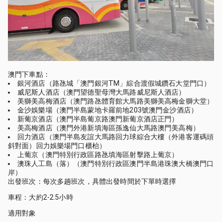
澳門下車點：
銀河酒店（路氹城「澳門銀河TM」綜合渡假城鑽石大堂門口）
威尼斯人酒店（澳門望德聖母灣大馬路威尼斯人酒店）
美獅美高梅酒店（澳門路氹體育館大馬路美獅美高梅金獅大堂）
金沙娛樂場（澳門半島蒙地卡羅前地203號澳門金沙酒店）
新葡京酒店（澳門半島葡京路澳門新葡京酒店正門）
美高梅酒店（澳門外港新填海區孫逸仙大馬路澳門美高梅）
回力酒店（澳門半島友誼大馬路回力球綜合大樓（外港客運碼頭
斜對面）回力娛樂場門口櫃枱）
上葡京（澳門特別行政區路氹填海區射擊路上葡京）
澳珠人工島（落）（澳門特別行政區澳門半島港珠澳大橋澳門口
岸）
出發班次：每次多趟班次，具體出發時間於下單時選擇
車程：大約2-2.5小時
適用對象