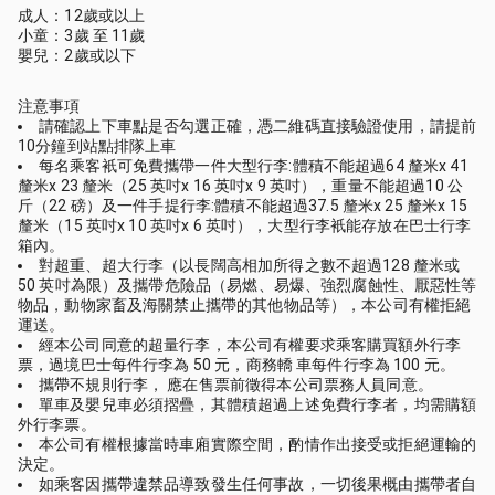
成人：12歲或以上
小童：3歲 至 11歲
嬰兒：2歲或以下
注意事項
請確認上下車點是否勾選正確，憑二維碼直接驗證使用，請提前
10分鐘到站點排隊上車
每名乘客衹可免費攜帶一件大型行李:體積不能超過64 釐米x 41
釐米x 23 釐米（25 英吋x 16 英吋x 9 英吋），重量不能超過10 公
斤（22 磅）及一件手提行李:體積不能超過37.5 釐米x 25 釐米x 15
釐米（15 英吋x 10 英吋x 6 英吋），大型行李衹能存放在巴士行李
箱內。
對超重、超大行李（以長闊高相加所得之數不超過128 釐米或
50 英吋為限）及攜帶危險品（易燃、易爆、強烈腐蝕性、厭惡性等
物品，動物家畜及海關禁止攜帶的其他物品等），本公司有權拒絕
運送。
經本公司同意的超量行李，本公司有權要求乘客購買額外行李
票，過境巴士每件行李為 50 元，商務轎 車每件行李為 100 元。
攜帶不規則行李， 應在售票前徵得本公司票務人員同意。
單車及嬰兒車必須摺疊，其體積超過上述免費行李者，均需購額
外行李票。
本公司有權根據當時車廂實際空間，酌情作出接受或拒絕運輸的
決定。
如乘客因攜帶違禁品導致發生任何事故，一切後果概由攜帶者自