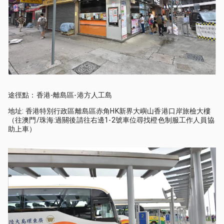
途徑點：香港-離島區-港方人工島
地址: 香港特別行政區離島區赤角HK新界大嶼山香港口岸旅檢大樓
（往澳門/珠海:過關後請往右邊1-2號車位尋找橙色制服工作人員協
助上車）