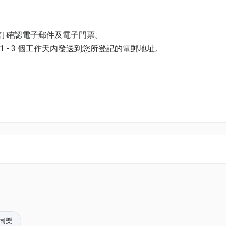
 21日除外)
預訂確認電子郵件及電子門票。
 - 3 個工作天內發送到您所登記的電郵地址。
樓「星耀廳」
並以購票時所綁定的電話號碼登入帳戶，順序按「我的」> 按「門票」
酒店提供的免費穿梭巴士直達
電子門票附件(PDF)。
店穿梭巴士站。
考
香港富麗敦海洋公園酒店穿梭巴士時間表
或向酒店禮賓部查
k01.com 與我們聯絡。
WhatsApp或電郵與閣下憑證上人數有不同(不計算3歲小童/
pace@hk01.com。
 並提供訂單編號及需要加的小童人數
同樂