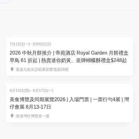
WhatsApp 至 52296712 並提供訂單編號及需要加的嬰兒
。揀啱心水活動，以100分扣減$1購買門票。玩完再賺，賺完再
6vzipyp4d5k13yum254t85/file.pdf
不得請求退款
廳內享用其他餐飲，或需支付額外服務費或稅款
7月13日(一) - 9月6日(日)
加費，必須直接向餐廳繳付
2026 中秋月餅推介 | 帝苑酒店 Royal Garden 月餅禮盒
八號颱風訊號以下的天氣警告): 在懸掛紅色或黑色暴雨警告/八
早鳥 61 折起 | 熱賣迷你奶黃、皇牌蝴蝶酥禮盒$248起
香港九龍尖沙咀東部麽地道69號
日子使用不同日子有機會需要補差額(更改日子安排只適用於黑色
52296712 查詢。
8月13日(四) - 8月17日(一)
座情況安排。
美食博覽及同期展覽2026 | 入場門票 | 一票行勻4展 | 灣
有機會安排至Lighthouse Lounge 用餐。
仔會展 8月13-17日
訂的客人有機會安排至走廊位置。
香港灣仔博覽道一號
意，酒店穿梭巴士將於惡劣天氣期間作出以下特別安排：