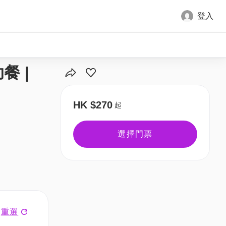
登入
全部圖片
餐 |
HK $270
起
選擇門票
重選