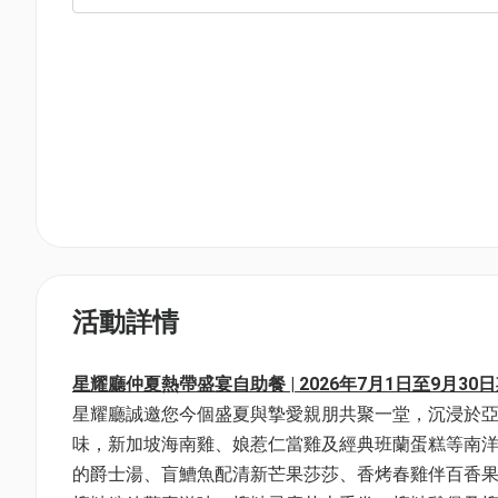
活動詳情
星耀廳仲夏熱帶盛宴自助餐 | 2026年7月1日至9月30日期
星耀廳誠邀您今個盛夏與摯愛親朋共聚一堂，沉浸於
味，新加坡海南雞、娘惹仁當雞及經典班蘭蛋糕等南
的爵士湯、盲鰽魚配清新芒果莎莎、香烤春雞伴百香