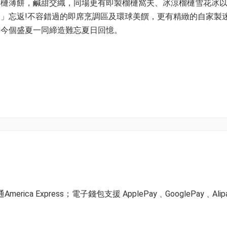
榴槤薄餅，鹹甜交織，同場更有即製榴槤窩夫、冰涼榴槤雪花冰
」忘返!不容錯過的即席烹調區及環球美饌，更有精緻的自家製
友今個盛夏一同締造難忘夏日回憶。
30
蟹腳、限定榴槤甜品
及公眾假期限定任食雪腳蟹、限定榴槤甜品
ica Express；電子錢包支援 ApplePay﹑GooglePay﹑Alip