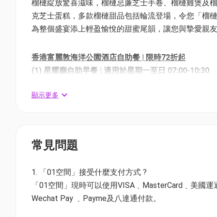
榴槤綻放驚喜滋味，榴槤忌廉芝士手卷、榴槤雞煲及
克芝士蛋糕，多款榴槤甜品包括輪流登場，令您「榴槤
為整個盛宴添上輕盈愉悅的甜蜜尾韻，讓您與摯愛親
香港富麗敦海洋公園酒店自助餐 | 限時72折起
(1) 星耀廳自助早餐 | 適用於星期一至日 07:00-10:30
價錢：$310 | 原價：$426.8 | 72折
顯示更多
(2) 綠色輕怡半自助午餐 | 適用於星期一至五 12:00-14:
價錢：$338 | 原價：$437.8 | 77折
(3)《仲夏熱帶盛宴自助餐》自助午餐 | 任食海鮮雪
常見問題
*適用於星期六至日 | 12:00-14:30
價錢：$574 | 原價：$701.8 | 82折
1. 「01空間」接受什麼支付方式 ?
(4)《仲夏熱帶盛宴自助餐》自助晚餐 | 星期五至日
「01空間」現時可以使用VISA﹑MasterCard﹑美國運通Amer
適用於星期一至四 | 18:00-21:30
Wechat Pay ﹑Payme及八達通付款。
價錢：$712 | 原價：$921.8 | 77折