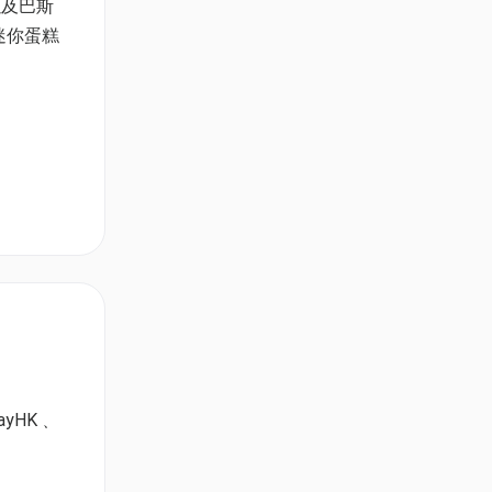
以及巴斯
迷你蛋糕
ayHK﹑