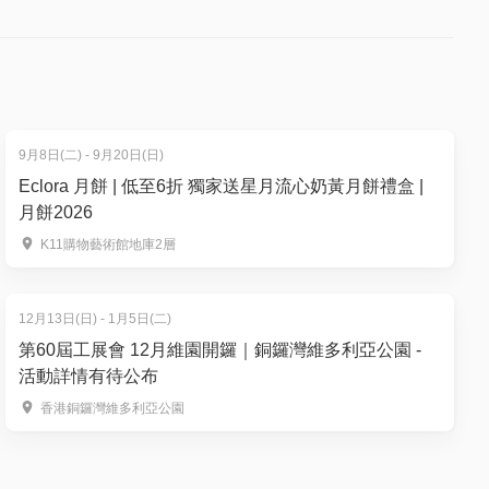
人數
買、再食、
9月8日(二) - 9月20日(日)
Eclora 月餅 | 低至6折 獨家送星月流心奶黃月餅禮盒 |
號颱風訊
月餅2026
K11購物藝術館地庫2層
暴雨警告
12月13日(日) - 1月5日(二)
第60屆工展會 12月維園開鑼｜銅鑼灣維多利亞公園 -
活動詳情有待公布
香港銅鑼灣維多利亞公園