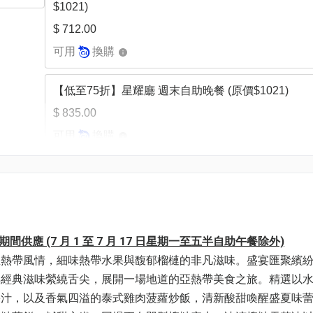
$1021)
$ 712.00
可用
換購
【低至75折】星耀廳 週末⾃助晚餐 (原價$1021)
$ 835.00
可用
換購
【低至75折】星耀廳綠色輕怡半自助午餐12:00-14:20
$438)
$ 338.00
可用
換購
間供應 (7 月 1 至 7 月 17 日星期一至五半自助午餐除外)
亞熱帶風情，細味熱帶水果與馥郁榴槤的非凡滋味。盛宴匯聚繽
洋經典滋味縈繞舌尖，展開一場地道的亞熱帶美食之旅。精選以
果汁，以及香氣四溢的泰式雞肉菠蘿炒飯，清新酸甜喚醒盛夏味