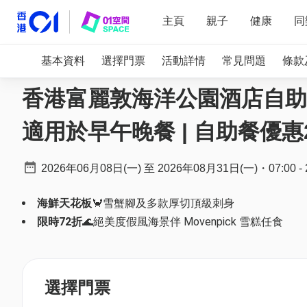
主頁
親子
健康
同
基本資料
選擇門票
活動詳情
常見問題
條款
香港富麗敦海洋公園酒店自助餐 
適用於早午晚餐 | 自助餐優惠2
2026年06月08日(一)
至
2026年08月31日(一)
・
07:00
-
海鮮天花板
🦀雪蟹腳及多款厚切頂級刺身
限時72折
🌊絕美度假風海景伴 Movenpick 雪糕任食
選擇門票