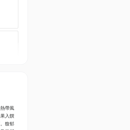
 (原價
紛熱帶風
水果入饌
蕾。馥郁