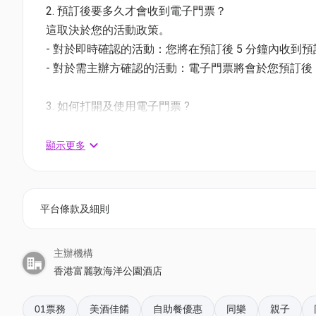
2. 預訂後要多久才會收到電子門票？
適用於星期五至日及公眾假期 | 18:00-21:30* (6月20 -
這取決於您的活動政策。
價錢：$835 | 原價：$1,020.8 | 82折
- 對於即時確認的活動：您將在預訂後 5 分鐘內收到
- 對於需主辦方確認的活動：電子門票將會於您預訂後 1
兌換方法
分店名稱及地址
3. 如何打開及使用電子門票 ?
地址：香港黃竹坑海洋徑 3 號富麗敦海洋公園酒店1
- 會員可以下載《香港01》流動應用程式(APP) ，
如何前往：乘搭港鐵南港島綫至
海洋公園站
，再轉乘
相關活動電子門票；
顯示更多
- 透過訂單電郵內按「查看電子票」連結; 部份活動設有
穿梭巴士轉乘：從 B 出口 乘搭扶手電梯或樓梯前往酒
免費穿梭巴士班次約每 20 至 30 分鐘一班，詳情可參
4. 我預訂了活動，但還沒收到確認電郵，該怎樣辦？
平台條款及細則
- 如果仍未能找到確認電郵，你可以電郵到 01space@h
預訂須知
嘉年華燒烤狂歡主題適用至2026年6月30日
主辦機構
5. 下單後，我可以修改訂單或申請退款嗎？
所有已付款人數以憑證上作準，如閣下收取的確認短訊、
香港富麗敦海洋公園酒店
訂單確認後，不設修改及退款，如需更多協助，請電郵到 01s
與職員聯絡WhatsApp +852 52296712。
攜同3-11歲小童請 WhatsApp 至 52296712
01票務
美酒佳餚
自助餐優惠
同樂
親子
6. 如何賺取及使用 01 積分？