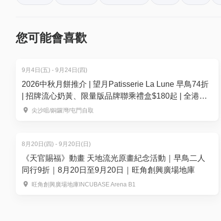
小童３歲以下不用收費，但需要安排座位，如携同小童請 
於「01空間」購票，每消費$1即可賺取1「01積分」
小童收費為正價(小童現時未設有任何優惠)
再玩！
請參閱 :
https://document-tc.galaxy.tf/wdpdf-61o
您可能會喜歡
商品一經訂購完成後，即不可取消、更改訂單，亦
費用只包含所選之方案費用及加一服務費。如於餐
9月4日(五) - 9月24日(四)
除非經餐廳同意，套餐內容不可更改。如有任何附
2026中秋月餅推介 | 望月Patisserie La Lune 早鳥74折
惡劣天氣安排(此安排不適用於紅色或黑色暴雨警告/
| 招牌流心奶黃、限量版品牌聯乘禮盒$180起 | 全港多
號時,餐廳仍會繼續營業。
區便利換領
尖沙咀/銅鑼灣/屯門自取
如已於網上繳付款項未能前往，則可更改日子其他
/ 八號風球以上的天氣警告)，詳情請WhatsApp至 +852 
方案不可分拆或合併賬單以兌換多張憑證
8月20日(四) - 9月20日(日)
人數十位或以上有機會安排分檯在附近，以實際訂
《天官賜福》動畫 天地流光原畫紀念活動｜早鳥二人
若自助餐訂當日訂座較滿時，座位根據訂座日期先後次序安排
同行9折｜8月20日至9月20日｜旺角創興廣場地庫
所有座位安排根據訂座日子先後次序排序的，較遲
旺角創興廣場地庫INCUBASE Arena B1
酒店向以您的安全與便捷為先，有見及此，敬請留
黑色暴雨警告