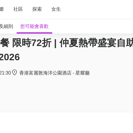
樂
社區
探索
女生
及細則
您可能會喜歡
限時72折 | 仲夏熱帶盛宴自助
026
21:30
香港富麗敦海洋公園酒店 - 星耀廳