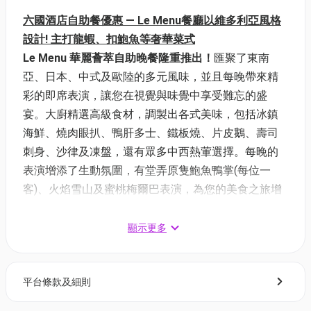
六國酒店自助餐優惠 — Le Menu餐廳以維多利亞風格
設計! 主打龍蝦、扣鮑魚等奢華菜式
Le Menu 華麗薈萃自助晚餐隆重推出！
匯聚了東南
亞、日本、中式及歐陸的多元風味，並且每晚帶來精
彩的即席表演，讓您在視覺與味覺中享受難忘的盛
宴。大廚精選高級食材，調製出各式美味，包括冰鎮
海鮮、燒肉眼扒、鴨肝多士、鐵板燒、片皮鵝、壽司
刺身、沙律及凍盤，還有眾多中西熱葷選擇。每晚的
表演增添了生動氛圍，有堂弄原隻鮑魚鴨掌(每位一
客)、火焰雪山及蜜桃梅爾巴表演，為您的美食之旅增
添精彩。
顯示更多
六國酒店自助餐優惠 | 快閃44折起
「夏日盛宴自助晚餐 - 龍蝦・花膠・片皮鵝」自助晚餐
平台條款及細則
💖升級4小時+送汽水紅白酒任飲