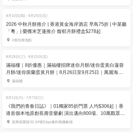
焗豬肋骨配菠蘿燒烤醬 (配李錦記燒烤醬)、煎三文魚柳
配法式龍蝦汁 (配李錦記法式龍蝦醬)、鮑汁燴花膠、芝
9月10日(四) - 9月25日(五)
士蘑菇焗蟹蓋、酥炸生蠔、椒鹽大蝦、蒜蓉粉絲蒸扇
2026 中秋月餅推介 | 香港黃金海岸酒店 早鳥75折 | 中菜廳
貝、蠔皇扣海螺片、上湯菜膽雞、紅燒獅子頭、龍蝦
「粵」| 榮獲米芝蓮推介 馥郁月餅禮盒$278起
海鮮茶碗蒸、馬莎曼咖哩雞、蔥餡拉餅、拿坡里海鮮
3個兌換地點
意粉、瑤柱鮮蝦炒飯
湯類區：
龍蝦湯 (配李錦記法式龍蝦醬)
8月26日(三) - 9月25日(五)
肉車區：
燒肉眼扒 (配李錦記黑椒醬)
滿福樓｜8折優惠｜滿福樓招牌迷你月餅/迷你蛋黃白蓮蓉
沙律類：
龍蝦鮮果沙律 (配李錦記蛋黃醬)、俄羅斯
月餅/迷你斑蘭蛋黃月餅｜8月26日至9月25日｜萬麗海景
龍蝦沙律 (配李錦記蛋黃醬)
酒店滿福樓
滿福樓
鐵板燒區：
煎鴨肝多士、虎蝦、牛脷、雞翼串、雞
軟骨串、紫蘇雞肉丸串、多春魚、蔬菜串燒
8月1日(六) - 7月7日(三)
湯類區：
龍蝦湯 (配李錦記法式龍蝦醬)、竹絲雞螺
《我們的青春日誌》｜01獨家85折門票 人均$306起｜香
頭燉豬展
港首個本地原創長壽音樂劇 演出邁向800場、10萬觀眾入
肉車區：
燒肉眼扒 (配李錦記黑椒醬)、片皮鵝
場｜爆炸戲棚劇場
葵興葵榮路30-34號Edge爆炸戲棚劇場
刺身及壽司區 (壽司即叫即做)：
三文魚、劍魚、鯛