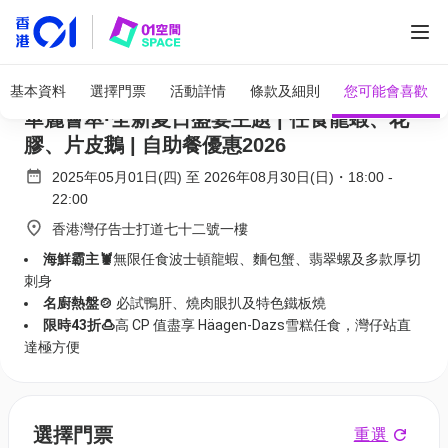
全部圖片
灣仔六國酒店自助晚餐 快閃 44折 | Le Menu
基本資料
選擇門票
活動詳情
條款及細則
您可能會喜歡
華麗薈萃·全新夏日盛宴主題 | 任食龍蝦、花
膠、片皮鵝 | 自助餐優惠2026
2025年05月01日(四)
至
2026年08月30日(日)
・
18:00
-
22:00
香港灣仔告士打道七十二號一樓
海鮮霸主🦞
無限任食波士頓龍蝦、麵包蟹、翡翠螺及多款厚切
刺身
名廚熱盤🍲
必試鴨肝、燒肉眼扒及特色鐵板燒
限時43折🍮
高 CP 值盡享 Häagen-Dazs雪糕任食，灣仔站直
達極方便
選擇門票
重選