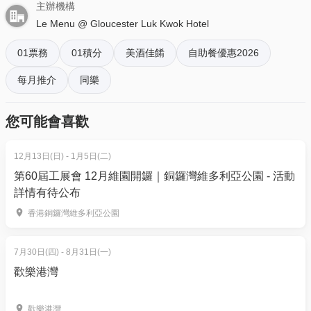
適用於週五至週日及公眾假期
主辦機構
每位成人：$499 | 原價: $1,040.6 | 5折
Le Menu @ Gloucester Luk Kwok Hotel
每位長者：$399 | 原價: $930.6 | 44折
01票務
01積分
美酒佳餚
自助餐優惠2026
每位兒童：$309 | 原價: $721.6 | 47折
＊凡於生日月份惠顧自助晚餐, 可獲贈迷你蛋糕乙個(請
每月推介
同樂
最少提前3天預訂)
＊
凡惠顧自助晚餐可享免費泊車(泊車時段僅限晚上6時
您可能會喜歡
至10時及受條款及細則約束)
12月13日(日) - 1月5日(二)
六國酒店自助晚餐 | 「夏日盛宴主題 - 任食龍蝦、花
第60屆工展會 12月維園開鑼｜銅鑼灣維多利亞公園 - 活動
膠、片皮鵝」美食推介及介紹
詳情有待公布
「李錦記特式風味」自助晚餐 （7月1日起）
香港銅鑼灣維多利亞公園
廚師即席烹調：
堂弄花膠意大利飯 (每位一客 / 配李
錦記法式龍蝦醬)
7月30日(四) - 8月31日(一)
凍海鮮區：
波士頓龍蝦、加拿大雪花蟹腳、麵包
歡樂港灣
蟹、青口、翡翠螺、熟蝦
熱盤區：
黑椒薑蔥炒龍蝦鉗 (配李錦記黑椒醬)、烤
歡樂港灣