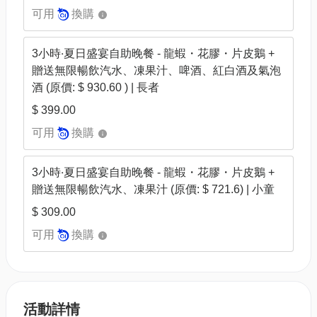
可用
換購
3小時‧夏日盛宴自助晚餐 - 龍蝦・花膠・片皮鵝 +
贈送無限暢飲汽水、凍果汁、啤酒、紅白酒及氣泡
酒 (原價: $ 930.60 ) | 長者
$ 399.00
可用
換購
3小時‧夏日盛宴自助晚餐 - 龍蝦・花膠・片皮鵝 +
贈送無限暢飲汽水、凍果汁 (原價: $ 721.6) | 小童
$ 309.00
可用
換購
活動詳情