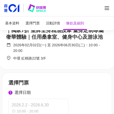
全部圖片
中環香港美利酒店 Wellness at The Murray
基本資料
選擇門票
活動詳情
條款及細則
｜獨家7折 皇牌全身精油按摩 量身定制專屬
奢華體驗｜任用桑拿室、健身中心及游泳池
2026年02月02日(一)
至
2026年06月30日(二)
・
10:00
-
20:00
中環 紅棉路22號 3/F
選擇門票
選擇日期
1
2026.2.2 - 2026.6.30
10:00 - 20:00