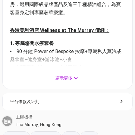
房，選用國際級品牌產品及逾三千種精油組合，為賓
客量身定制專屬奢華療癒。
香港美利酒店 Wellness at The Murray 價錢：
1. 專屬悠閒水療套餐
90 分鐘 Power of Bespoke 按摩+專屬私人蒸汽或
桑拿室+健身室+游泳池+小食
01空間獨家7折 $1880/人 (原價: $2680/人)
顯示更多
2. 舒壓養髮療程
60 分鐘舒壓護髮療程 + 20 分鐘專業養髮諮詢
讓您的頭皮與秀髮享受滋養、保濕並恢復髮絲活力。
平台條款及細則
再按照您的髮質量身打造護理建議，讓頭髮煥然一
新、健康亮澤。
主辦機構
01空間獨家6折 $1088/人 (原價: $1800人)
The Murray, Hong Kong