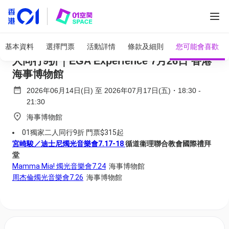
全部圖片
宮崎駿燭光音樂會 Studio Ghibli｜01獨家二
基本資料
選擇門票
活動詳情
條款及細則
您可能會喜歡
人同行9折｜EGA Experience 7月26日 香港
海事博物館
2026年06月14日(日)
至
2026年07月17日(五)
・
18:30
-
21:30
海事博物館
01獨家二人同行9折 門票$315起
宮崎駿／迪士尼燭光音樂會7.17-18
循道衞理聯合教會國際禮拜
堂
Mamma Mia! 燭光音樂會7.24
海事博物館
周杰倫燭光音樂會7.26
海事博物館