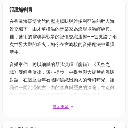
活動詳情
在香港海事博物館的歷史韻味與維多利亞港的醉人海
景交織下，由才華橫溢的音樂家為您現場演繹經典。
裡，藝術的靈魂與戰爭的記憶交織迴響——它見證了兩
次世界大戰的烽火，如今在宮崎駿的音樂魔法中重獲
新生。
音樂家們，將以細膩的琴弦演繹《龍貓》《天空之
城》等經典旋律，讓小提琴、中提琴與大提琴的溫暖
對話，在這座百年石牆間編織出動人的奇幻時光。讓
我們一同沉浸於吉卜力的童真與歷史的深邃，在這難
得的夜晚，聽見城堡與宮崎駿世界的完美共鳴。
顯示更多
7月場次✨宮崎駿燭光音樂會 ✨
日期：2026年7月26日 (星期日)
時間：18:00, 20:00（每節時長60分鐘）