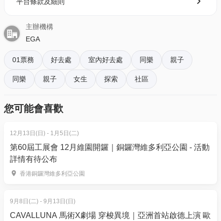
平台條款及細則
地點：海事博物館
票類:
主辦機構
01獨家二人同行9折：$720 (原價$800)｜人均$360
EGA
單人門票（大小同價）：$400
01票務
好去處
室內好去處
同樂
親子
Playlist: (Playlist order and songs are subject to
同樂
親子
女生
探索
社區
final confirmation.)
Nausicaa Of the Valley of the Wind -Kushana No
您可能會喜歡
Sinryaku - 風之谷
Princess Mononoke -The Journey to the West - 魔
12月13日(日) - 1月5日(二)
法公主
第60屆工展會 12月維園開鑼｜銅鑼灣維多利亞公園 - 活動
Kiki’s Delivery Service -A Town With an Ocean View
詳情有待公布
- 魔女宅急便
香港銅鑼灣維多利亞公園
Kiki’s Delivery Service -Departure - 魔女宅急便
My Neighbour Totoro -Stroll - 龍貓
9月8日(二) - 9月13日(日)
My Neighbour Totoro -Tonari No Totoro - 龍貓
CAVALLUNA 馬術X劇場 穿梭異境｜亞洲首站啟德上演 歐
Spirited Away -One Summer’s Day - 千與千尋