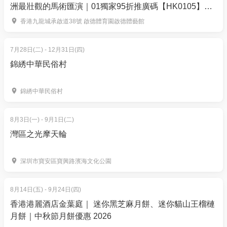
洲最壯觀的馬術匯演｜01獨家95折推廣碼【HK0105】門
Spirited Away -Always With Me - 千與千尋
票$376起｜9月8 至 13日 啟德體藝館
香港九龍城承啟道38號 啟德體育園啟德體藝館
Spirited Away -Waltz of Chihiro - 千與千尋
Howls Moving Castle - The Merry go round of life -
7月28日(二) - 12月31日(四)
哈爾移動城堡
錦綉中華民俗村
Castle in the sky - carrying you - 天空之城
Ensemble Apeiron成立於 2024 年，成員包括小提琴家
錦綉中華民俗村
Justin Ho、低音提琴家 Hilson Yip、Jayne Wong、小
提琴/中提琴家 Sammi Chan、Calvin Cheng 和 Samuel
8月3日(一) - 9月1日(二)
Au。樂團演奏不同時期的弦樂音樂，並策劃多主題音
灣區之光摩天輪
樂會，致力於重新詮釋音樂。
Performance: String Quartet
深圳市寶安區寶興路濱海文化公園
Aperion Ensemble
Justin Ho - violin
8月14日(五) - 9月24日(四)
Calvin Cheung - violin
香港港麗酒店金葉庭｜ 迷你黑芝麻月餅、迷你貓山王榴槤
Sammi Chan - Viola
月餅｜中秋節月餅優惠 2026
Hilson Yip - Cello