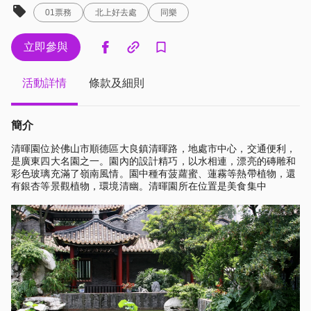
01票務
北上好去處
同樂
立即參與
活動詳情
條款及細則
簡介
清暉園位於佛山市順德區大良鎮清暉路，地處市中心，交通便利，
是廣東四大名園之一。園內的設計精巧，以水相連，漂亮的磚雕和
彩色玻璃充滿了嶺南風情。園中種有菠蘿蜜、蓮霧等熱帶植物，還
有銀杏等景觀植物，環境清幽。清暉園所在位置是美食集中