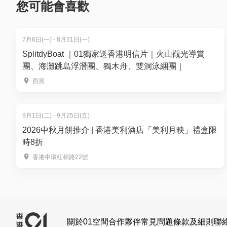
您可能會喜歡
額外成人
入場門票2小時（只限已購買套票另加購額外
01空間特別優惠價: HK$100
額外半小時
入場門票（只限已購買1大1小套票另加半
7月6日(一) - 8月31日(一)
01空間特別優惠價: HK$80 (原價HK$90)
SplitdyBoat ｜01獨家送香港明信片｜火山觀光導賞
團、海灘跳島浮潛團、獨木舟、雙洞泳綑團｜
備註：【*低至半價/9折換購】 - 優惠適用指定活動
西貢
算所得，以版面顯示計算為準。有關「01積分」的使用條款及細則
閱條款及細則。
9月1日(二) - 9月25日(五)
2026中秋月餅推介 | 香港美利酒店「美利月映」禮盒限
時8折
香港中環紅棉路22號
關於01空間
合作夥伴
常見問題
條款及細則
聯