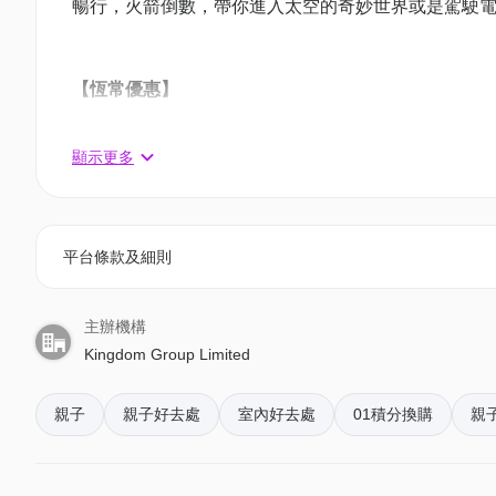
暢行，火箭倒數，帶你進入太空的奇妙世界或是駕駛
【恆常優惠】
星期一至四入場
顯示更多
門票2小時 (一家長+一小童入場) 加送警局射擊遊戲
01空間特別優惠價: HK$210 (原價HK$230)
額外成人
入場門票2小時（只限已購買套票另加購額外
平台條款及細則
01空間特別優惠價: HK$50
額外半小時
入場門票（只限已購買1大1小套票另加半
主辦機構
01空間特別優惠價: HK$70 (原價HK$80)
Kingdom Group Limited
星期五, 六日, 公眾假期及特別日子入場
親子
親子好去處
室內好去處
01積分換購
親
入場門票2小時 (一家長+一小童入場) 加送警局射擊遊
01空間特別優惠價: HK$260 (原價HK$280)