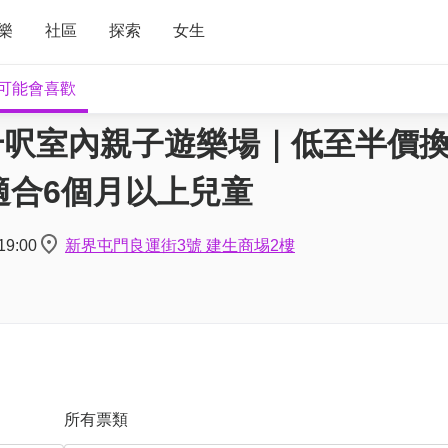
樂
社區
探索
女生
可能會喜歡
九千呎室內親子遊樂場｜低至半價換
｜適合6個月以上兒童
19:00
新界屯門良運街3號 建生商埸2樓
所有票類