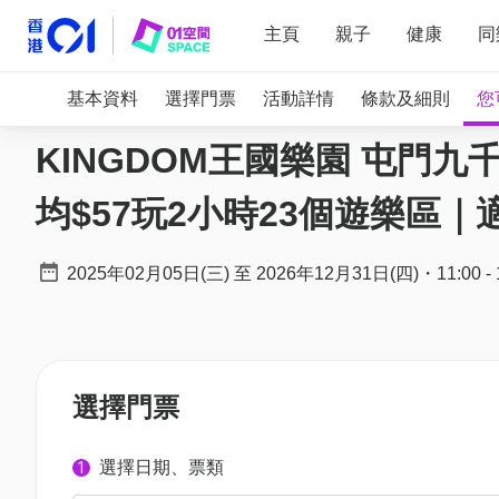
主頁
親子
健康
同
基本資料
選擇門票
活動詳情
條款及細則
您
KINGDOM王國樂園 屯門
均$57玩2小時23個遊樂區
2025年02月05日(三)
至
2026年12月31日(四)
・
11:00
-
選擇門票
選擇日期、票類
1