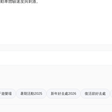
電動車體驗速度與刺激。
$ 280.00
成人）
小時）
子遊樂場
暑期活動2025
新年好去處2026
復活節好去處
戲