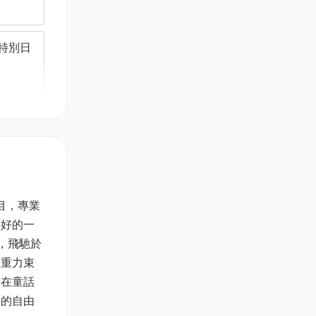
及特別日
）
局射擊遊
目，專業
美好的一
，飛馳於
破重力束
門票2
裝在童話
道的自由