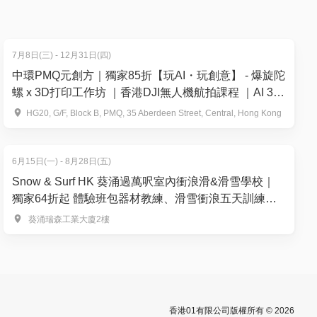
7月8日(三) - 12月31日(四)
中環PMQ元創方｜獨家85折【玩AI・玩創意】 - 爆旋陀
螺 x 3D打印工作坊 ｜香港DJI無人機航拍課程 ｜AI 3D
分」後計
打印趣味體驗班
HG20, G/F, Block B, PMQ, 35 Aberdeen Street, Central, Hong Kong
分其他請參
6月15日(一) - 8月28日(五)
Snow & Surf HK 葵涌過萬呎室內衝浪滑&滑雪學校｜
獨家64折起 體驗班包器材教練、滑雪衝浪五天訓練營
課程｜4歲起【推廣碼減$50】
⁠ 葵涌瑞森工業大廈2樓
香港01有限公司版權所有 © 2026