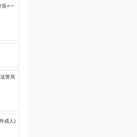
家長+一
六
加送警局
外成人)