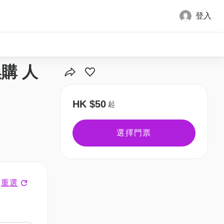
登入
全部圖片
購 人
HK $50
起
選擇門票
重選