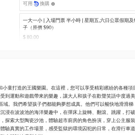
可用
換購
一大一小 | 入場門票 半小時 | 星期五,六日公眾假期
子（原價 $90）
$ 80.00
一大一小 | 入場門票 半小時 | 星期一至四（原價 $80
$ 70.00
【買二送二】星期一至四 | 入場門票2小時 | 加送警
兒和小童打造的王國樂園。在這裡，您可以享受精彩繽紛的各種項
戲 (兩家長+兩小童入場) (原價HK$460)
感受到運動和遊戲帶來的樂趣，讓大人和孩子在歡聲笑語中度過
$ 230.00
玩樂區域。我們希望孩子們都能夠夢想成真。他們可以暢快地滑滑梯
。沉浸在波波池的海洋樂趣中，在彈床上旋轉、翻滾、跳躍，打
【買二送二】星期五,六日公眾假期及特別日子 | 入場
紛，探索大型陶瓷沙池，體驗超市廚房的角色扮演，穿上公主服
小時 | 加送警局射擊遊戲 (兩家長+兩小童入場) (原價
中體驗真實的工作場景，感受監獄的環境囚犯的日常，在滑行車
HK$560)