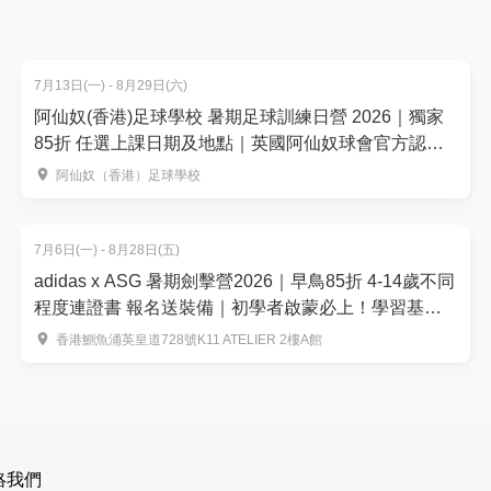
成人）
小時）
7月13日(一) - 8月29日(六)
阿仙奴(香港)足球學校 暑期足球訓練日營 2026｜獨家
85折 任選上課日期及地點｜英國阿仙奴球會官方認證
門票，以01積分抵扣方式付款。以上優惠價錢均以扣減最多「01積
適合3-13歲 教你成為小槍手！
阿仙奴（香港）足球學校
，請詳閱 https://www.hk01.com/terms 之相關部
7月6日(一) - 8月28日(五)
adidas x ASG 暑期劍擊營2026｜早鳥85折 4-14歲不同
程度連證書 報名送裝備｜初學者啟蒙必上！學習基礎
技巧｜APEX FENCING TEAM【用推廣碼減高達
香港鰂魚涌英皇道728號K11 ATELIER 2樓A館
$100】
絡我們