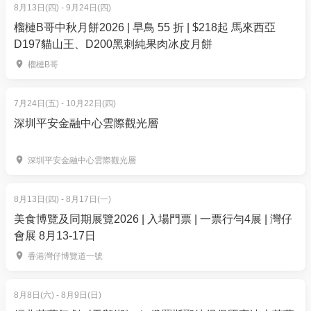
8月13日(四) - 9月24日(四)
榴槤B哥中秋月餅2026 | 早鳥 55 折 | $218起 馬來西亞
D197貓山王、D200黑刺純果肉冰皮月餅
榴槤B哥
【獲取門票流程】
7月24日(五) - 10月22日(四)
電子門票將會於 15/6/2025 或之前發送到閣下登記
深圳平安金融中心雲際觀光層
購買的電郵地址
入場時須出示電郵中的電子門票。
深圳平安金融中心雲際觀光層
此次售票不設選座，視乎該場次座位分佈。
訂單不設更改、取消及退款。
8月13日(四) - 8月17日(一)
選購其他門票類別， 請到西九文化區網站:
美食博覽及同期展覽2026 | 入場門票 | 一票行勻4展 | 灣仔
https://www.westk.hk/tc/events/english-play-life-pi
會展 8月13-17日
香港灣仔博覽道一號
《少年PI的奇幻漂流》這部劇由洛麗塔·查克拉巴蒂改
編自揚·馬特爾的暢銷小説，以創新的木偶操控和精湛
8月8日(六) - 8月9日(日)
的舞台設計聞名。劇情講述印度少年派在海難中與一