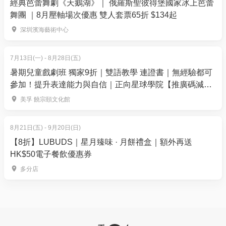
經典芭蕾舞劇《天鵝湖》｜ 俄羅斯聖彼得堡國家冰上芭蕾
隻名為“理查德·帕克”的孟加拉虎一起漂流生存的故事，
舞團 ｜8月壓軸場次優惠 雙人套票65折 $134起
引發觀眾對真相和信念的深度思考。此劇獲得多個劇
深圳濱海藝術中心
院獎項肯定，包括勞倫斯·奧利弗獎和託尼獎。這是一
場融合戲劇魔法的精彩演出，絕對值得觀眾前來一睹
7月13日(一) - 8月28日(五)
為快。
暑期兒童戲劇班 獨家9折｜雙語教學 連證書｜無經驗都可
參加！提升表達能力與自信｜正向星球學院【推廣碼減
改編自全球暢銷1500萬冊的同名小說，李安導演同名
$100】
美孚 饒宗頤文化館
電影獨攬奧斯卡四項大獎。為觀眾呈現了一個充滿奇
幻與哲理的故事，從書頁和銀幕躍然舞臺之上。故事
講述印度少年派遇到一次海難，家人全部喪生，他的
8月21日(五) - 9月20日(日)
唯一同伴，是一只名叫「理查德・帕克」的孟加拉
【8折】LUBUDS｜星月臻味 · 月餅禮盒｜額外再送
HK$50電子餐飲優惠券
虎。在227天的孤獨與險境中，派與這只猛獸在微妙的
平衡中共存，探索著生存的意義，也挑戰著人類對信
多分店
仰與真相的認知。伴隨海上暴風雨、熒光星空，創新
的投影技術，舞臺秒變「流動的太平洋」，會呼吸的
孟加拉虎「理查德・帕克」即將蘇醒。這部舞臺劇獨
特的木偶表現形式與舞臺技術革新獲得了業界與觀眾