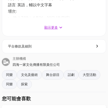
語言: 英語，輔以中文字幕
場次:
晚上7:30｜ 6月26 - 29日 (共四場)
下午2:30｜６月28、29日(共兩場)
顯示更多
01限量88折門票優惠 售完即止
最佳位置！$1,188 座位門票 （堂座） |
限量 88 折
平台條款及細則
$1,045
***電子門票將會於 15/6/2025 或之前發送到閣下登記
主辦機構
購買的電郵地址。***
四海一家文化傳播有限責任公司
同樂
文化及藝術
舞台節目
話劇
大型活動
同樂
探索
您可能會喜歡