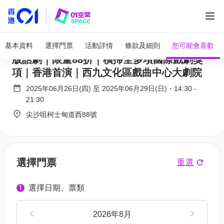
Life of Pi《少年PI的奇幻漂流》倫敦西區原
基本資料
選擇門票
活動詳情
條款及細則
您可能會喜歡
版話劇｜限量88折｜橫掃全多項國際戲劇獎
項｜香港首演｜西九文化區戲曲中心大劇院
2025年06月26日(四)
至
2025年06月29日(日)
・
14:30
-
21:30
尖沙咀柯士甸道西88號
選擇門票
重選
選擇日期、票類
1
2026年8月