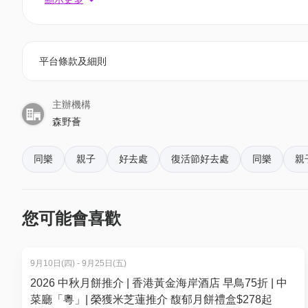
*三小時用餐
平台條款及細則
2.【01獨家】低至44折｜親子行套票｜$188/ 2大1小 (
額外送多三小時，共六個鐘任玩場內兒童設施！
主辦機構
森野薈
套票包括:
BBQ圍爐煮茶/ 泥爐火鍋套餐*
同樂
親子
好去處
復活節好去處
同樂
親
竹筒飯
*如選泥爐火鍋亦可額外送圍爐煮茶
您可能會喜歡
3. 低至5折｜兒童套餐｜$45/一人 (原價$90)
額外送多三小時，共六個鐘任玩場內兒童設施！
9月10日(四) - 9月25日(五)
2026 中秋月餅推介 | 香港黃金海岸酒店 早鳥75折 | 中
兒童套餐包括:
菜廳「粵」| 榮獲米芝蓮推介 馥郁月餅禮盒$278起