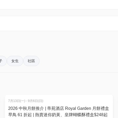
原價$430)
子
女生
社區
7月13日(一) - 9月6日(日)
2026 中秋月餅推介 | 帝苑酒店 Royal Garden 月餅禮盒
早鳥 61 折起 | 熱賣迷你奶黃、皇牌蝴蝶酥禮盒$248起