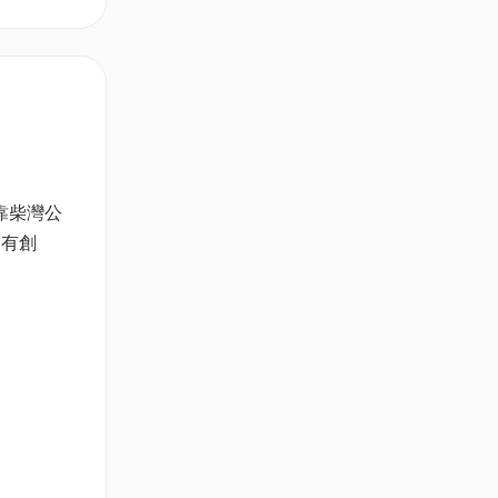
靠柴灣公
富有創