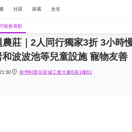
樂
社區
探索
女生
可能會喜歡
農莊｜2人同行獨家3折 3小時
岩和波波池等兒童設施 寵物友善
21:30
柴灣利眾街富城工業大廈B座1樓B1