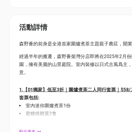
活動詳情
森野薈的前身是全港首家圍爐煮茶主題親子農莊，開業
經過半年的搬遷，森野薈柴灣分店即將在2025年2月份
園，擁有美麗的山景庭院。室内裝修以日式古風爲主
意。
1.【01獨家】低至3折｜圍爐煮茶二人同行套票｜$58/二人
套票包括:
室內迷你圍爐煮茶1份
蜜糖燒雞翼3隻
棉花糖2串
Oreo餅雪糕2份
顯示更多