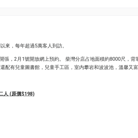
以來，每年超過5萬客人到訪。
開張，2月1號開放網上預約。 柴灣分店占地面積約8000尺，背
，還配有兒童圖書館，兒童手工區，室内攀岩和波波池，溫馨又
 (原價$198)