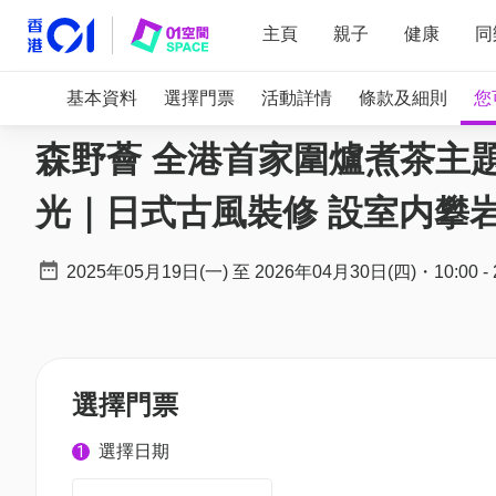
主頁
親子
健康
同
基本資料
選擇門票
活動詳情
條款及細則
您
森野薈 全港首家圍爐煮茶主題
光｜日式古風裝修 設室内攀
2025年05月19日(一)
至
2026年04月30日(四)
・
10:00
-
選擇門票
選擇日期
1