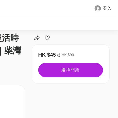
登入
全部圖片
慢活時
｜柴灣
HK $45
起
HK $90
選擇門票