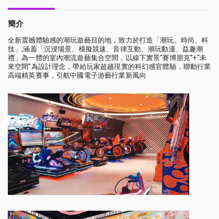
簡介
全新震撼體驗感的潮玩遊藝目的地，致力於打造「潮玩、時尚、科
技」,涵蓋「沉浸場景、模擬競速、音律互動、潮玩動漫、益趣潮
禮」為一體的室內潮流遊藝集合空間，以線下實景“賽博朋克”+“未
來空間”為設計理念，帶給玩家超越現實的科幻感官體驗，聯動行業
高端精英賽事，引航中國電子游藝行業新風向