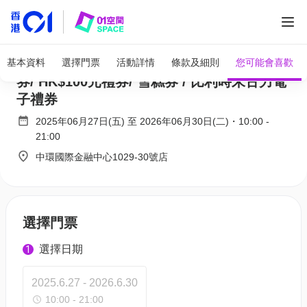
全部圖片
GODIVA電子禮券優惠限時9折 | HK$50元禮
基本資料
選擇門票
活動詳情
條款及細則
您可能會喜歡
券/ HK$100元禮券/ 雪糕券 / 比利時朱古力電
子禮券
2025年06月27日(五)
至
2026年06月30日(二)
・
10:00
-
21:00
中環國際金融中心1029-30號店
選擇門票
選擇日期
1
2025.6.27 - 2026.6.30
10:00 - 21:00