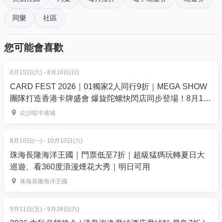
的淡金色搭配方塊幾何的設計，簡潔大方的包裝更顯
同樂
社區
品牌高雅瑰麗的形象。齊集50%和72%濃度的片裝黑巧
克力為您帶來不同濃度的奢華巧克力體驗，每一口的
您可能會喜歡
醉人滋味令人久久不能忘懷。
8月15日(六) - 8月16日(日)
5. GODIVA 松露巧克力禮盒 8 顆裝 (特別版)
CARD FEST 2026｜01獨家2人同行9折｜MEGA SHOW
價錢: $135 | 原價: $149 | 9折
團隊打造香港卡牌盛會 爆旋陀螺快閃店同步登場！8月15-
GODIVA松露巧克力禮盒8顆裝 (特別版) 採用高貴的金
16日登陸尖沙咀中港城
尖沙咀中港城
色設計，簡潔大方的包裝更顯品牌高雅瑰麗的形象。
8月10日(一) - 10月10日(六)
6. GODIVA 巧克力豆 43克
珠海長隆海洋王國｜門票低至7折｜超級猛獁玩轉夏日大
價錢: $59
巡遊、看360度浪漫煙花大秀｜明日可用
以下5款口味任款︰
珠海長隆海洋王國
牛奶巧克力豆
黑巧克力豆
9月11日(五) - 9月26日(六)
咖啡牛奶巧克力豆