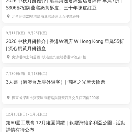
2026 中秋月餅推介 | 港島海逸君綽酒店君綽軒 早鳥7折 |
白巧克力豆
$306起招牌燕窩奶黃酥皮、三十年陳皮紅豆
薄荷黑巧克力豆
北角油街23號港島海逸君綽酒店五樓君綽軒
7. GODIVA Signature 巧克力磚
9月11日(五) - 9月25日(五)
價錢: $69
2026 中秋月餅推介 | 香港W酒店 W Hong Kong 早鳥55折
以下4款口味任款︰
| 流心奶黃月餅禮盒
Signature 牛奶巧克力磚
尖沙咀柯士甸道西1號港鐵九龍站香港W酒店1樓
Signature 72%黑巧克力磚
Signature 杏仁黑巧克力磚
7月30日(四) - 8月18日(二)
Signature 海鹽黑巧克力磚
3人票（港澳台及境外遊客）| 灣區之光摩天輪票
8. GODIVA 松露巧克力5顆裝
廣東省深圳市寶安區海府路與新安西路交叉口西南200米
價錢: $59
以下5款口味任款︰
12月13日(日) - 1月5日(二)
G Cube松露牛奶巧克力5顆裝
: 內餡由白巧古力醬
第60屆工展會 12月維園開鑼｜銅鑼灣維多利亞公園 - 活動
轉為牛奶巧克力醬，令巧克力風味提升
詳情有待公布