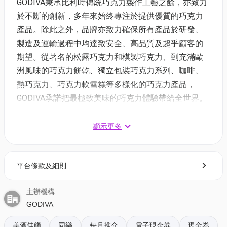
GODIVA秉承比利時傳統巧克力製作工藝之餘，亦致力
於不斷的創新，多年來始終專注於提供優質的巧克力
產品。除此之外，品牌亦致力確保所有產品於研發、
製造及運輸過程中均達致安全、高品質及超乎顧客的
期望。從著名的松露巧克力和模製巧克力、到充滿歐
洲風味的巧克力餅乾、獨立包裝巧克力系列、咖啡、
熱巧克力、巧克力軟雪糕等多樣化的巧克力產品，
GODIVA承諾把最極致美味的巧克力體驗帶給全世界。
顯示更多
《GODIVA電子禮券優惠及價錢》
1. GODIVA HKD$50 電子現金禮券 | 價錢: $50
2. GODIVA HKD$100 電子現金禮券 | 價錢: $100
平台條款及細則
3. GODIVA 軟雪糕或飲品電子禮券 | 價錢: $59
主辦機構
4. GODIVA 片裝巧克力禮盒 9 片裝 (特別版)
GODIVA
價錢: $135 | 原價: $149 | 9折
美酒佳餚
GODIVA片裝巧克力禮盒9片裝 (特別版)採用淡雅高貴
同樂
每月推介
電子現金券
現金券