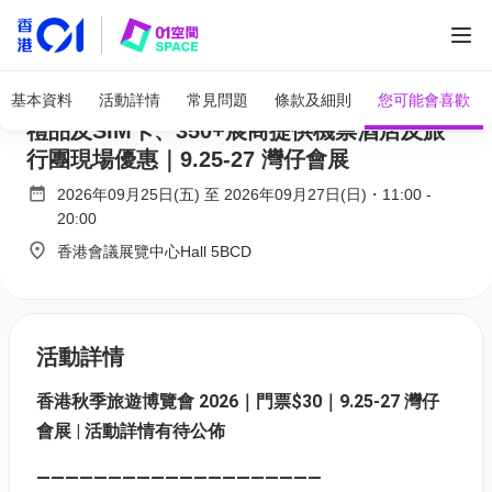
全部圖片
香港旅遊博覽會 2026｜門票$30｜大派$30萬
基本資料
活動詳情
常見問題
條款及細則
您可能會喜歡
禮品及SIM卡、350+展商提供機票酒店及旅
行團現場優惠｜9.25-27 灣仔會展
2026年09月25日(五)
至
2026年09月27日(日)
・
11:00
-
20:00
香港會議展覽中心Hall 5BCD
活動詳情
香港秋季旅遊博覽會 2026｜門票$30｜9.25-27 灣仔
會展 | 活動詳情有待公佈
————————————————————