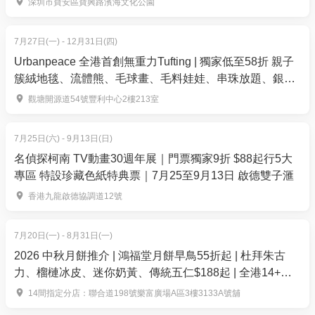
深圳市寶安區寶興路濱海文化公園
喜回贈。同時，全球知名行李箱品牌 Samsonite將首
次登場，聯同多家戶外用品品牌，為旅客提供即買即
7月27日(一) - 12月31日(四)
用的旅遊裝備，全面滿足旅行愛好者的需求。
Urbanpeace 全港首創無重力Tufting | 獨家低至58折 親子
現場活動內容豐富多樣，包括50多場旅遊專題講座及
簇絨地毯、流體熊、毛球畫、毛料娃娃、串珠放題、銀戒
指製作 | 觀塘
表演，此外，全新互動遊戲「推喼王大賽」將首次登
觀塘開源道54號豐利中心2樓213室
場，讓參加者於賽道上挑戰行李箱推動技巧與準確
度。博覽會預計送出超過5,700份禮品，總值逾港幣30
7月25日(六) - 9月13日(日)
萬。入場人士更有機會獲得免費旅遊SIM卡（＊受條款
名偵探柯南 TV動畫30週年展｜門票獨家9折 $88起行5大
及細則約束）。大會亦將於1月31日及2月1日下午3時
專區 特設珍藏色紙特典票｜7月25至9月13日 啟德雙子滙
舉辦吉祥物巡遊，與現場觀眾互動，營造節慶氣氛。
香港九龍啟德協調道12號
同場還將舉行年度重點展區「旅．攝．展」，以「節
慶之旅・定格當下」為主題，展出多位攝影師及旅遊
7月20日(一) - 8月31日(一)
愛好者的精彩作品，帶領觀眾感受世界各地的節慶文
2026 中秋月餅推介 | 鴻福堂月餅早鳥55折起 | 杜拜朱古
化與歡樂氛圍，啟發更多旅遊靈感。
力、榴槤冰皮、迷你奶黃、傳統五仁$188起 | 全港14+分
店換領
14間指定分店：聯合道198號樂富廣場A區3樓3133A號舖
今年，大會更特別與《明報》合作推出 「遊學團探索