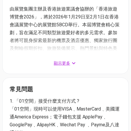
由展覽集團主辦及香港旅遊業議會協辦的「香港旅遊
博覽會2026」，將於2026年1月29日至2月1日在香港
會議展覽中心的展覽館5BCD舉行。本屆博覽會精心策
劃，旨在滿足不同類型旅遊愛好者的多元需求。參加
者將可親身探索最新的機票及酒店優惠、獨家旅行團
及郵輪假期折扣、旅遊裝備展示、熱門景點與特色美
食推介，以及豐富的旅遊資訊分享。
顯示更多
香港旅遊博覽會 2026 Hong Kong Holiday & Travel
Expo 2026
展覽地點：
香港會議展覽中心Hall 5BCD 會展站B3或灣
常見問題
仔站A5出入口）
展覽日期：
2026年1月29日至2月1日（星期四至日）
1. 「01空間」接受什麼支付方式 ?
門票時間：
11:00am-8:00pm （每日閉館前30分鐘停
「01空間」現時可以使用VISA﹑MasterCard﹑美國運
止發售/換領入場券及停止公眾人士入場）
通America Express；電子錢包支援 ApplePay﹑
GooglePay﹑AlipayHK﹑Wechat Pay ﹑Payme及八達
門票價錢:$30