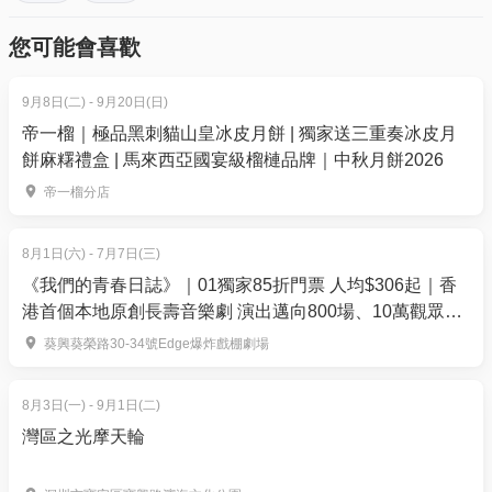
- 如果仍未能找到確認電郵，你可以電郵到
門特別行政區政府旅遊局（MGTO）、臺灣觀光協會香
您可能會喜歡
01space@hk01.com 與我們聯絡。
港辦事處、泰國政府旅遊局（香港）以及日本的熊本
縣、佐賀縣、東急酒店集團、東武鐵道等多個縣市及
9月8日(二) - 9月20日(日)
5. 下單後，我可以修改訂單或申請退款嗎？
機構，共同展示各地旅遊業的多樣化與創新力量。
帝一榴｜極品黑刺貓山皇冰皮月餅 | 獨家送三重奏冰皮月
訂單確認後，不設修改及退款，如需更多協助，請電
餅麻糬禮盒 | 馬來西亞國宴級榴槤品牌｜中秋月餅2026
同時，還有眾多旅行社及品牌（排名不分先後）參
郵到 01space@hk01.com。
與，包括東瀛遊、縱橫遊、永安旅遊、翠明假期、尊
帝一榴分店
賞假期、Trip.com、捷旅旅遊、美麗華旅遊、TCI勝景
6. 如何賺取及使用 01 積分？
遊、專業旅運、DeWonder Travel、新怡旅遊、中國旅
於「01空間」購票，每消費$1即可賺取1「01積
8月1日(六) - 7月7日(三)
行社、大航假期、無待壯遊、食玩假期、新華旅遊、
分」。揀啱心水活動，以100分扣減$1購買門票。玩完
《我們的青春日誌》｜01獨家85折門票 人均$306起｜香
美味假期、Travel Resources Limited、始運旅遊等，
港首個本地原創長壽音樂劇 演出邁向800場、10萬觀眾入
再賺，賺完再買、再食、再玩！
場｜爆炸戲棚劇場
同時更得到本地商界的鼎力支持，包括Mastercard、
葵興葵榮路30-34號Edge爆炸戲棚劇場
the Club、CSL Mobile Limited及順豐速運等，聯手推
動香港作為亞太區旅遊樞紐的發展潛力。
8月3日(一) - 9月1日(二)
灣區之光摩天輪
香港電視購物網絡有限公司將再次參展，現場人士透
過HKTVmall進入到不同旅遊平台訂機票及酒店將有驚