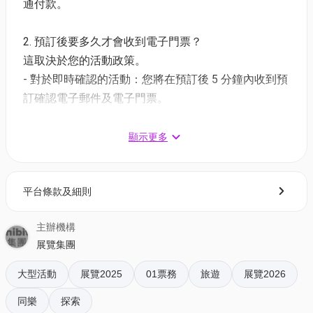
通付款。
2. 預訂後要多久才會收到電子門票？
這取決於您的活動政策。
- 對於即時確認的活動：您將在預訂後 5 分鐘內收到預
焦點活動
訂確認電子郵件及電子門票。
$30萬現場活動禮品，送出逾5,800份
- 對於需主辦方確認的活動：電子門票將會於您預訂後
有機會獲得旅遊SIM卡（數量有限，派完即止）
1 - 3 個工作天內發送到您所登記的電郵地址。
顯示更多
多家專業旅遊機構參展及大量現場報名優惠
集合50多場旅遊相關講座及表演
3. 如何打開及使用電子門票 ?
互動遊戲「推喼王大賽」
平台條款及細則
- 會員可以下載《香港01》流動應用程式(APP) ，並以
特設吉祥物巡遊及見面會，讓參與者盡享互動樂
購票時所綁定的電話號碼登入帳戶，順序按「我的」>
趣。
主辦機構
按「門票」> 點擊相關活動電子門票；
博覽會將首次舉辦「旅．攝．展」，展示來自不同
展覽集團
- 透過訂單電郵內按「查看電子票」連結; 部份活動設
攝影師及旅遊愛好者的精彩作品
有電子門票附件(PDF)。
大型活動
展覽2025
01票務
旅遊
展覽2026
本次博覽會吸引了多家專業旅遊機構及觀光局參展
同樂
探索
4. 我預訂了活動，但還沒收到確認電郵，該怎樣辦？
（排名不分先後），包括KKday、呼倫貝爾文旅局、澳