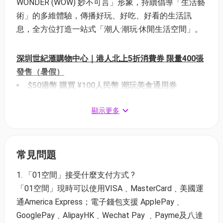
WONDER (WOW) 妙不可言」形象，持續倡導「生活藝
術」的多維體驗，傳播好玩、好吃、好看的生活訊
息，全方位打造一站式「潮人·潮玩‧休閒生活空間」。
深圳世紀滙購物中心｜港人北上5折消費券 限量400張
發售（暑假）
$50港幣 購買 ¥100人民幣 潮玩美食通用券
顯示更多
消費劵面值：人民幣100元
【每個賬戶限購2張】
消費劵銷售期：2026年7月10日至8月31日
消費劵使用期：2026年7月10日至8月31日（10:00 -
22:00）
常見問題
深圳世紀滙購物中心｜暑假港人北上5折消費券【潮玩
1. 「01空間」接受什麼支付方式 ?
美食通用券】適用商户：
「01空間」現時可以使用VISA﹑MasterCard﹑美國運
通America Express；電子錢包支援 ApplePay﹑
🔶休閑娛樂
GooglePay﹑AlipayHK﹑Wechat Pay ﹑Payme及八達