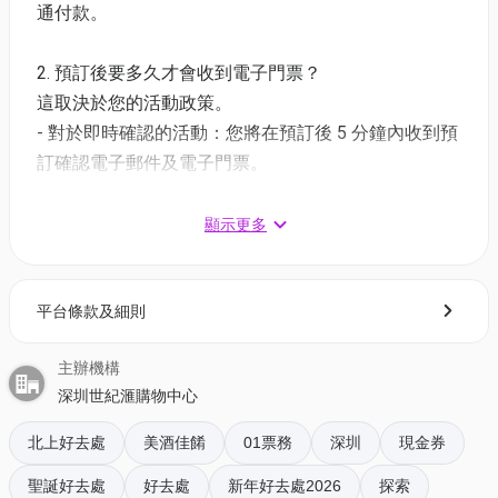
通付款。
1. 「玩美攻略」逾7萬呎室內電競綜合館 一票玩足全
日！
2. 預訂後要多久才會收到電子門票？
這個潮玩室內綜合館3層，面積逾7萬呎，內有超過100
這取決於您的活動政策。
項娛樂設施。最吸引的是可以一票玩足全日，場內設
- 對於即時確認的活動：您將在預訂後 5 分鐘內收到預
施應有盡有，由刺激的卡丁車，到考驗節奏感的音樂
訂確認電子郵件及電子門票。
遊戲，動靜皆宜，保證讓你活力全開！ 期間更可憑手
- 對於需主辦方確認的活動：電子門票將會於您預訂後
帶多次進出，商場多家餐飲小食隨時醫肚，食完充電
1 - 3 個工作天內發送到您所登記的電郵地址。
顯示更多
再玩番夠本！
2. 「星聚會KTV」黑科技打造個人演唱會
3. 如何打開及使用電子門票 ?
三五知己想高歌一曲？ 「星聚會KTV」是你的新潮流
平台條款及細則
- 會員可以下載《香港01》流動應用程式(APP) ，並以
聚會首選！這裡有大量曲庫，新舊歌曲任你點唱，最
購票時所綁定的電話號碼登入帳戶，順序按「我的」>
特別的是K房注入了黑科技，唱歌時三個屏幕會與智能
主辦機構
按「門票」> 點擊相關活動電子門票；
動感燈光互動，配合世界知名的專業音響，讓你猶如
深圳世紀滙購物中心
- 透過訂單電郵內按「查看電子票」連結; 部份活動設
舉行個人專屬演唱會，體驗星級享受！
有電子門票附件(PDF)。
北上好去處
美酒佳餚
01票務
深圳
現金券
新型潮流聚會首選社交空間「星聚會KTV」黑科技賦
聖誕好去處
好去處
新年好去處2026
探索
4. 我預訂了活動，但還沒收到確認電郵，該怎樣辦？