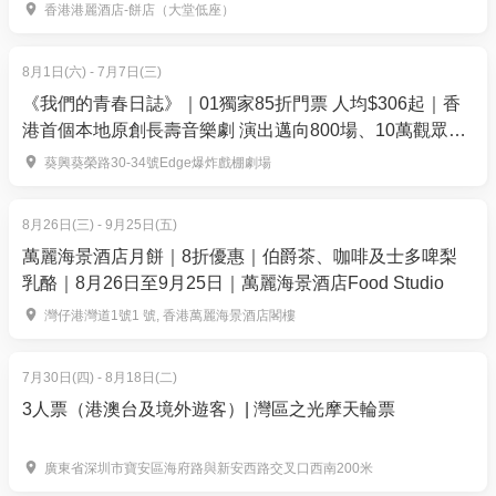
香港港麗酒店-餅店（大堂低座）
4.全新卡牌潮流概念店「閃電家」
集換式卡牌、潮玩、玩偶手辦、桌遊一站式專屬高端
8月1日(六) - 7月7日(三)
玩樂空間，呼朋引伴一決勝負。休閒棋牌社交空間。
《我們的青春日誌》｜01獨家85折門票 人均$306起｜香
港首個本地原創長壽音樂劇 演出邁向800場、10萬觀眾入
場｜爆炸戲棚劇場
🔶
餐飲
葵興葵榮路30-34號Edge爆炸戲棚劇場
客語客家菜：
專注於客家菜，特色菜包括非遺鹽焗
雞、客家釀豆腐及客語土豬湯等，每樣都是經典美
8月26日(三) - 9月25日(五)
味！
萬麗海景酒店月餅｜8折優惠｜伯爵茶、咖啡及士多啤梨
乳酪｜8月26日至9月25日｜萬麗海景酒店Food Studio
藜苑：
經典粵菜品牌，提供精緻的經典粵菜及點
心，適合一家大細或與長輩共享天倫！
灣仔港灣道1號1 號, 香港萬麗海景酒店閣樓
名廚主理
「蜀川門」
新川菜
7月30日(四) - 8月18日(二)
深圳世紀滙購物中心【潮玩美食通用券】使用細則：
3人票（港澳台及境外遊客）| 灣區之光摩天輪票
消費券需於指定期限前核銷使用，逾期作廢。
此優惠每位用戶僅限購買2張。
廣東省深圳市寶安區海府路與新安西路交叉口西南200米