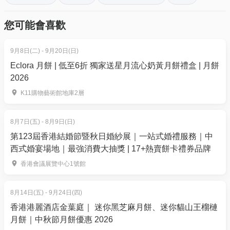
能網路KTV，智慧互動，世界知名音響，三螢幕互動
- 如果仍未能找到確認電郵，你可以電郵到
配合智慧動感燈光，海量雲盤曲庫，打造個人專屬演
您可能會喜歡
01space@hk01.com 與我們聯絡。
唱會。
3. 「養∙江南足紀」休閒扮靚：戲院級足道、輕奢SPA
9月8日(二) - 9月20日(日)
5. 下單後，我可以修改訂單或申請退款嗎？
一應俱全
Eclora 月餅 | 低至6折 獨家送星月流心奶黃月餅禮盒 | 月餅
訂單確認後，不設修改及退款，如需更多協助，請電
2026
玩到累了，當然要好好放鬆！世紀滙提供多個休閒選
郵到 01space@hk01.com。
擇，讓你充充電，再繼續行程。其中「養∙江南足紀」
K11購物藝術館地庫2層
是一個集戲院和足道於一身SPA品牌，以藥膳同源結合
6. 如何賺取及使用 01 積分？
傳統手法的理念，為年輕人打造了一個國學養生好去
於「01空間」購票，每消費$1即可賺取1「01積
8月7日(五) - 8月9日(日)
處。這裡提供足道、推拿、SPA、頭療、採耳等多種服
分」。揀啱心水活動，以100分扣減$1購買門票。玩完
第123屆香港結婚節暨秋日婚紗展｜一站式婚禮服務｜中
務，讓你全方位放鬆身心。最寫意的是可以一邊看電
西式婚宴場地｜最強消費大抽獎 | 17+熱賣餅卡禮券品牌
再賺，賺完再買、再食、再玩！
影，一邊享受按摩，現場還提供養生茶、甜點、簡餐
香港會議展覽中心1號館
及水果等，服務非常貼心。
8月14日(五) - 9月24日(四)
戲院足道輕奢SPA品牌「養∙江南足紀」，以藥膳同源
香港港麗酒店金葉庭｜ 迷你黑芝麻月餅、迷你貓山王榴槤
結合傳統手法的獨特理念，打造新一款適合年輕人的
月餅｜中秋節月餅優惠 2026
國學養生品牌。