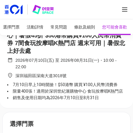
全部圖片
(已售罄)港人北上消費券｜深圳世紀滙購物中
選擇門票
活動詳情
常見問題
條款及細則
您可能會喜歡
心｜暑假45折 $50港幣購買¥100人民幣消費
券 7間食玩按摩唱K熱門店 週末可用｜暑假北
上好去處
2026年07月10日(五)
至
2026年08月31日(一)
・
10:00
-
22:00
深圳福田區深南大道3018號
7月10日早上10時開搶！$50港幣 購買 ¥100人民幣消費券
限量400張！適用於深圳世紀滙購物中心 食玩按摩唱K熱門店
銷售及使用日期均為2026年7月10日至8月31日
選擇門票