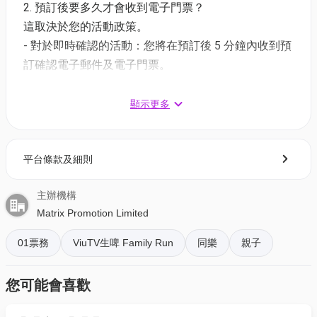
＊數量有限，售完即止。
2. 預訂後要多久才會收到電子門票？
報名參加本活動時，參加者有責任確保於指定時限
這取決於您的活動政策。
內，以指定方式完成付款程序。若未能於指定時限內
- 對於即時確認的活動：您將在預訂後 5 分鐘內收到預
完成付款程序，則當作報名者放棄其參加資格論。主
訂確認電子郵件及電子門票。
辦單位不會另行提示報名者付款、延期付款或更改以
- 對於需主辦方確認的活動：電子門票將會於您預訂後
其他方式付款。
1 - 3 個工作天內發送到您所登記的電郵地址。
顯示更多
參加者於報名時必須注意不同賽事組別的年齡安排
和限制，參加者必須年滿3歲或以上方可參加本活動之
3. 如何打開及使用電子門票 ?
適用賽事或活動。未滿18歲參加者必須獲得其家長或
平台條款及細則
- 會員可以下載《香港01》流動應用程式(APP) ，並以
監護人同意，並於報名表上提供其家長或監護人之有
購票時所綁定的電話號碼登入帳戶，順序按「我的」>
效資料作實，方可參加本活動。報名參與「親子1公里
主辦機構
按「門票」> 點擊相關活動電子門票；
生菜跑」及／或「沙灘障礙賽」之3至12歲兒童必須由
Matrix Promotion Limited
- 透過訂單電郵內按「查看電子票」連結; 部份活動設
一名18歲或以上成人一起陪同參加，且每位兒童參加
有電子門票附件(PDF)。
者只可參與相關賽事一次。任何該等賽事之3至12歲兒
01票務
ViuTV生啤 Family Run
同樂
親子
童參加者如沒有成人陪同，主辦單位將會拒絕其參與
4. 我預訂了活動，但還沒收到確認電郵，該怎樣辦？
該等賽事，3至12歲兒童不得單獨參與上述賽事。基於
您可能會喜歡
- 如果仍未能找到確認電郵，你可以電郵到
安全考慮，2歲或以下兒童不得報名參加及參與本活
01space@hk01.com 與我們聯絡。
動。