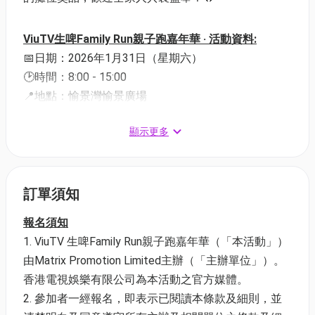
ViuTV生啤Family Run親子跑嘉年華 ‧ 活動資料:
📅日期：2026年1月31日（星期六）
🕑時間：8:00 - 15:00
📍地點：愉景灣愉景廣場
顯示更多
ViuTV生啤Family Run親子跑嘉年華 ‧ 賽事內容:
🏃🏻‍♀️個人3公里生氣輕鬆跑 (16歲或以上)
報名費用: $380
訂單須知
🕑起跑時間 由大會分配時間
報名須知
ViuTV生啤Family Run親子跑嘉年華 ‧ 個人3公里生氣
ViuTV 生啤Family Run親子跑嘉年華（「本活動」）
跑選手包資訊 (會於 11月底由主辦方經電郵/
由Matrix Promotion Limited主辦（「主辦單位」）。
WhatsApp 發出領取選手包的詳情) :
香港電視娛樂有限公司為本活動之官方媒體。
參加者一經報名，即表示已閱讀本條款及細則，並
🛍️生氣跑選手包包含 :