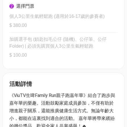
選擇門票
2
個人3公里生氣輕鬆跑 (適用於16-17歲的參賽者)
$ 380.00
加購選手包 (鎖匙扣毛公仔 (隨機)、公仔筆、公仔
Folder) | 必須先購買個人3公里生氣輕鬆跑
$ 100.00
活動詳情
《ViuTV生啤Family Run親子跑嘉年華》結合了跑步與
嘉年華的樂趣。活動鼓勵家庭成員參加，不僅有助於
增進親子關系，還能推廣健康生活方式。無論年齡大
小，都能在這裏找到適合的活動。 嘉年華將帶來繽紛
的攤位獎品，歡迎全家人共襄盛舉！🔥