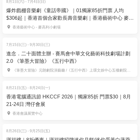
8月1日(六) - 7月4日(日)
報名一經接納，任何轉名或組別更改一概不會接
爆炸戲棚音樂劇《童話帝國》｜01獨家85折門票 人均
5. 下單後，我可以修改訂單或申請退款嗎？
受。已提交的報名或重複報名，均不設退款、退件、
$306起｜香港首個合家歡長壽音樂劇｜香港藝術中心 麥高
訂單確認後，不設修改及退款，如需更多協助，請電
轉名安排及取消服務。
利小劇場上演
香港藝術中心 - 麥高利小劇場
郵到 01space@hk01.com。
主辦單位有權隨時更改報名日期，而不作任何通
知。除非主辦單位另有公佈或安排，否則本活動不接
7月15日(三) - 9月30日(三)
6. 如何賺取及使用 01 積分？
受現場及逾期報名。
進念．二十面體主辦 - 賽馬會中華文化藝術科技劇場計劃
於「01空間」購票，每消費$1即可賺取1「01積
成功報名者以完成付款及收到報名確認電郵為準。
2.0 《筆墨大冒險》《五行中西》
分」。揀啱心水活動，以100分扣減$1購買門票。玩完
如參加者於遞交報名後 3 天仍未收到確認電郵，請立
《筆墨大冒險》元朗劇院演藝廳 /《五行中西》上環文娛中心五樓劇院及六樓展覽廳
再賺，賺完再買、再食、再玩！
即以電郵方式聯絡主辦單位。
8月21日(五) - 8月24日(一)
更正報名資料
香港電腦通訊節 HKCCF 2026｜獨家85折 門票$30｜8月
如需要更正任何報名資料，請以電郵方式通知主辦
21-24日 灣仔會展
單位，主辦單位有權按個別情況每次收取行政費港幣
$60元。
香港會議展覽中心
賽事T-shirt尺碼需於報名時揀選。付款後，在任何情
況下主辦單位均不會接受更改T-shirt尺碼之申請。
8月26日(三) - 9月25日(五)
滿福樓｜8折優惠｜滿福樓招牌迷你月餅/迷你蛋黃白蓮蓉