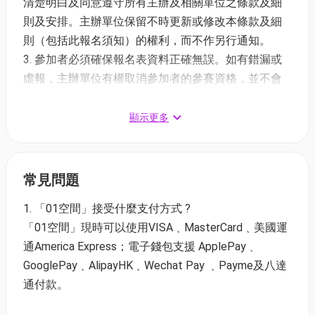
清楚明白及同意遵守所有主辦及相關單位之條款及細
生Family T-shirt 1件
則及安排。主辦單位保留不時更新或修改本條款及細
號碼布
則（包括此報名須知）的權利，而不作另行通知。
生Family索繩袋1個
參加者必須確保報名表資料正確無誤。如有錯漏或
生Family雙面絨速乾毛巾1條
虛報，主辦單位有權取消參加者的參賽資格，並不會
生Family水樽1個
作出退款或補償。
生Family印水紋身貼紙1個（款式隨機）
每位參加者及／或其家長或監護人（如適用）必須
顯示更多
#完成賽事後將有賽事禮品包及完成獎牌1個
確保參加者身體健康狀況良好，適合參加本活動。主
加購項目《限量生啤Family紀念包》:
辦單位如有懷疑參加者健康狀態不適合參賽，主辦單
**必須先購買個人3公里生氣跑才可加購，否則不設退
位有權取消該參加者參與的權利，而相關人士必須接
常見問題
款
受主辦單位的決定為最終和具約束力的決定。
1. 「01空間」接受什麼支付方式 ?
本活動屬於自願參與性質，參加者及／或其家長或
#每名參加者可以另加HK$100購買限量生Family紀念
「01空間」現時可以使用VISA﹑MasterCard﹑美國運
監護人（如適用）願意承擔一切參加本活動的風險及
包一個：
通America Express；電子錢包支援 ApplePay﹑
責任，並無權向主辦單位、相關單位、活動策劃、贊
生Family鎖匙扣毛公仔1個（款式隨機）
GooglePay﹑AlipayHK﹑Wechat Pay ﹑Payme及八達
助商及／或支持機構追討由往返活動場地中、活動過
生菜原子筆1支
通付款。
程中發生或其他原因而引致之自身受傷、意外、死亡
生Family文件夾1個
或任何形式的損失索償或追究責任。