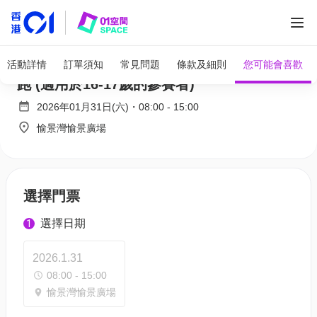
全部圖片
Viutv 生啤 Family Run | 個人3公里生氣輕鬆
活動詳情
訂單須知
常見問題
條款及細則
您可能會喜歡
跑 (適用於16-17歲的參賽者)
2026年01月31日(六)
・
08:00
-
15:00
愉景灣愉景廣場
選擇門票
選擇日期
1
2026.1.31
08:00 - 15:00
愉景灣愉景廣場