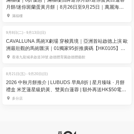
領取選手包
月餅/迷你斑蘭蛋黃月餅｜8月26日至9月25日｜萬麗海景
主辦單位將於本活動開始前約兩星期，以電郵及／
酒店滿福樓
滿福樓
或WhatsApp方式向參加者發送選手包領取通知，內附
領取詳情。
9月8日(二) - 9月13日(日)
參加者須根據指定領取安排，並攜同通知電郵列印
CAVALLUNA 馬術X劇場 穿梭異境｜亞洲首站啟德上演 歐
本或出示有關通知電郵，以領取選手包及活動物資。
洲最壯觀的馬術匯演｜01獨家95折推廣碼【HK0105】門
如需授權代領人協助領取，代領人須出示由參加者填
票$376起｜9月8 至 13日 啟德體藝館
香港九龍城承啟道38號 啟德體育園啟德體藝館
妥之代領授權書及有效身份證明文件，方可代為領
ViuTV生啤Family Run親子跑嘉年華 ‧ 賽事T-shirt尺碼
取。
表:
8月21日(五) - 9月20日(日)
參加者必須依照主辦單位指定日期、時間及地點領
*大會將根據參加者所選擇之尺碼派發賽事T-shirt，惟
2026 中秋月餅推介 | LUBUDS 早鳥8折 | 星月臻味 · 月餅
取選手包及活動物資。如未能按照指定領取安排，則
尺碼分配需視乎報名之先後次序及貨量而定，所有尺
禮盒 米芝蓮星級奶黃、雙黃白蓮蓉 | 額外再送HK$50電子
當作參加者放棄領取論，主辦單位將不會另作安排或
碼先到先得。
餐飲優惠券
多分店
退款。
*如報名時於系統未能選擇某尺碼，則表示該尺碼已沒
有存貨，請自行衡量再報名。一經報名，所有尺碼不
賽事
設更改。
主辦單位或相關單位將為本活動的指定賽事路線購
*效果圖及產品顏色只供參考，一切以實物為準。
買公眾責任保險，所有參加者都會納入受保障範圍，